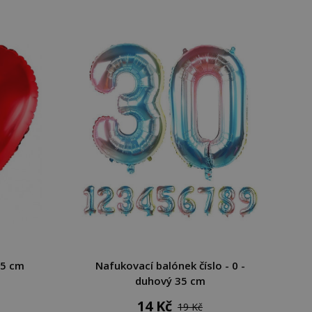
45 cm
Nafukovací balónek číslo - 0 -
duhový 35 cm
14 Kč
19 Kč