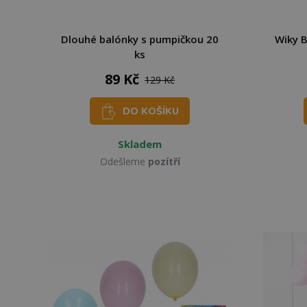
Dlouhé balónky s pumpičkou 20
Wiky 
ks
89 Kč
129 Kč
DO KOŠÍKU
Skladem
Odešleme
pozítří