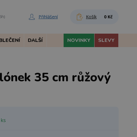
Přihlášení
Košík
0 Kč
6h)
BLEČENÍ
DALŠÍ
NOVINKY
SLEVY
alónek 35 cm růžový
 ks