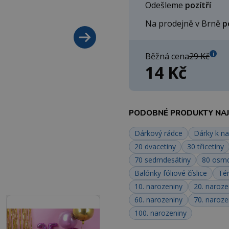
Odešleme
pozítří
Na prodejně v Brně
p
i
Běžná cena
29 Kč
14 Kč
PODOBNÉ PRODUKTY NAJD
Dárkový rádce
Dárky k n
20 dvacetiny
30 třicetiny
70 sedmdesátiny
80 osmd
Balónky fóliové číslice
Té
10. narozeniny
20. naroze
60. narozeniny
70. naroze
100. narozeniny