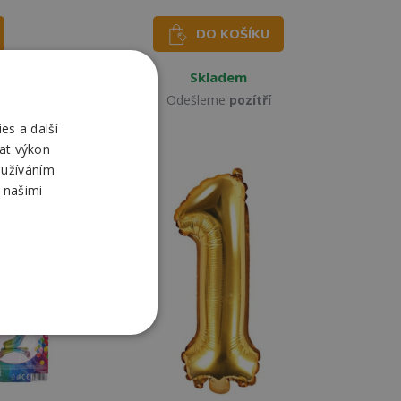
DO KOŠÍKU
Skladem
Odešleme
pozítří
es a další
at výkon
oužíváním
 našimi