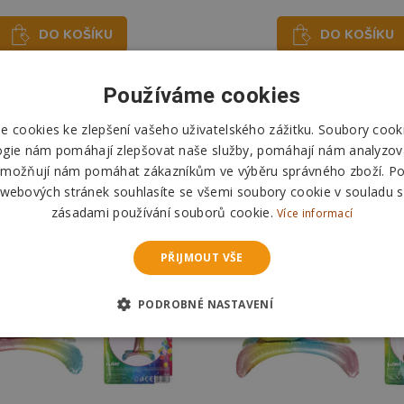
DO KOŠÍKU
DO KOŠÍKU
Skladem
Skladem
Používáme cookies
Odešleme
pozítří
Odešleme
pozítří
 cookies ke zlepšení vašeho uživatelského zážitku. Soubory cooki
ogie nám pomáhají zlepšovat naše služby, pomáhají nám analyzov
možňují nám pomáhat zákazníkům ve výběru správného zboží. P
 webových stránek souhlasíte se všemi soubory cookie v souladu s
zásadami používání souborů cookie.
Více informací
PŘIJMOUT VŠE
PODROBNÉ NASTAVENÍ