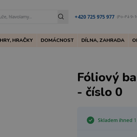
+420 725 975 977
(Po–Pá 9–1
HRY, HRAČKY
DOMÁCNOST
DÍLNA, ZAHRADA
O
Fóliový b
- číslo 0
Skladem ihned
1