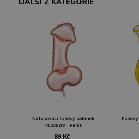
DALŠÍ Z KATEGORIE
Nafukovací fóliový balónek
Fóliový
46x88cm - Penis
89 Kč