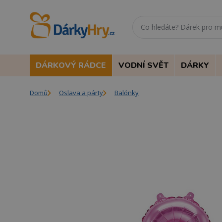
DÁRKOVÝ RÁDCE
VODNÍ SVĚT
DÁRKY
Domů
Oslava a párty
Balónky