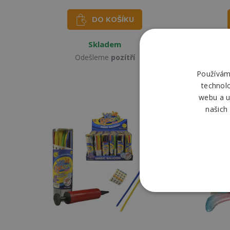
DO KOŠÍKU
Skladem
Odešleme
pozítří
Používáme
technol
webu a u
našich