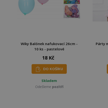
Wiky Balónek nafukovací 26cm -
Párty 
10 ks - pastelové
18 Kč
DO KOŠÍKU
Skladem
Odešleme
pozítří