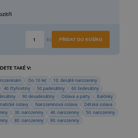
ozítří
ks
PŘIDAT DO KOŠÍKU
ETE TAKÉ V:
arozeninám
Do 10 let
10. desáté narozeniny
40 čtyřicetiny
50 padesátiny
60 šedesátiny
esátiny
90 devadesátiny
Oslava a párty
Balónky
matické oslavy
Narozeninová oslava
Dětská oslava
niny
30. narozeniny
40. narozeniny
50. narozeniny
niny
80. narozeniny
90. narozeniny