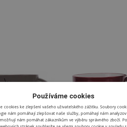
Používáme cookies
 cookies ke zlepšení vašeho uživatelského zážitku. Soubory cooki
ogie nám pomáhají zlepšovat naše služby, pomáhají nám analyzov
možňují nám pomáhat zákazníkům ve výběru správného zboží. P
 webových stránek souhlasíte se všemi soubory cookie v souladu s