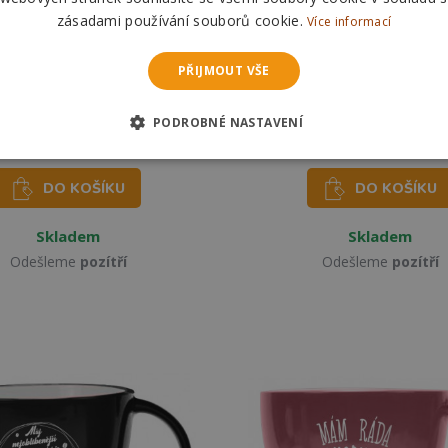
zásadami používání souborů cookie.
Více informací
PŘIJMOUT VŠE
to Velký hrnek XXL - Big
Nekupto Velký hrnek XXL
Boss
super ženskou
PODROBNÉ NASTAVENÍ
339 Kč
339 Kč
369 Kč
369 Kč
DO KOŠÍKU
DO KOŠÍKU
Skladem
Skladem
Odešleme
pozítří
Odešleme
pozítří