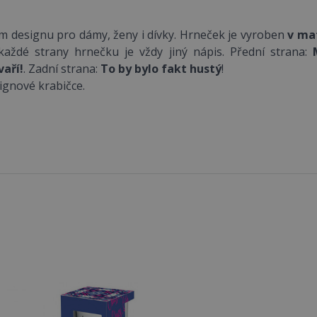
ém designu pro dámy, ženy i dívky. Hrneček je vyroben
v ma
každé strany hrnečku je vždy jiný nápis. Přední strana:
M
vaří!
. Zadní strana:
To by bylo fakt hustý
!
ignové krabičce.