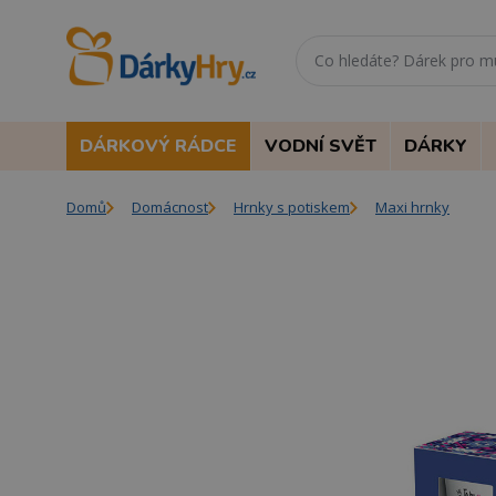
DÁRKOVÝ RÁDCE
VODNÍ SVĚT
DÁRKY
Domů
Domácnost
Hrnky s potiskem
Maxi hrnky