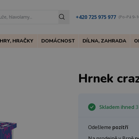
+420 725 975 977
(Po–Pá 9–1
HRY, HRAČKY
DOMÁCNOST
DÍLNA, ZAHRADA
O
Hrnek cra
Skladem ihned
3
Odešleme
pozítří
Na prodejně v Brně
p