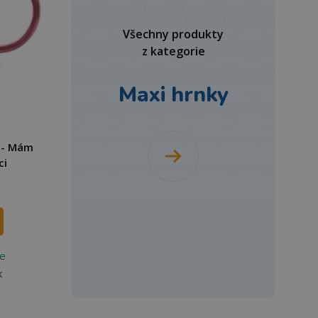
Všechny produkty
z kategorie
Maxi hrnky
 - Mám
ci
e
k