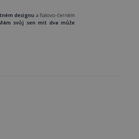
tném designu
a fialovo-černém
ám svůj sen mít dva může