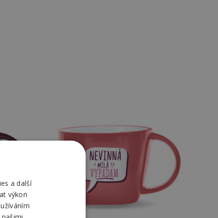
es a další
at výkon
oužíváním
 našimi