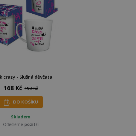
k crazy - Slušná děvčata
168 Kč
198 Kč
DO KOŠÍKU
Skladem
Odešleme
pozítří