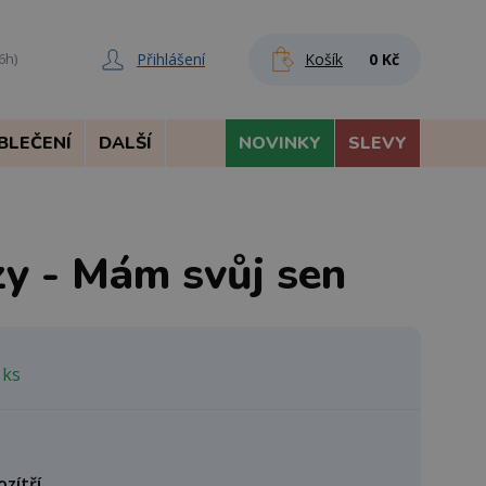
Přihlášení
Košík
0 Kč
6h)
BLEČENÍ
DALŠÍ
NOVINKY
SLEVY
zy - Mám svůj sen
 ks
ozítří