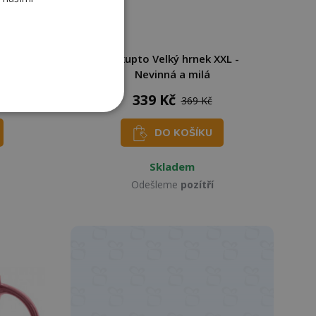
 - Pro
Nekupto Velký hrnek XXL -
Nevinná a milá
339 Kč
369 Kč
DO KOŠÍKU
Skladem
Odešleme
pozítří