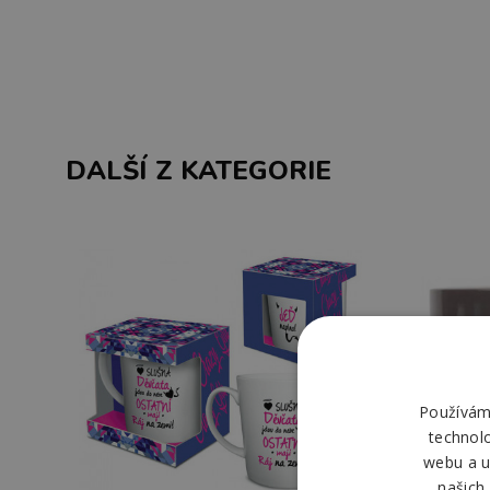
DALŠÍ Z KATEGORIE
Používáme
technol
webu a u
našich