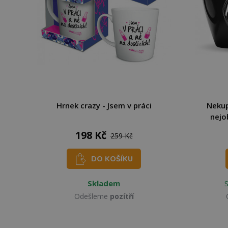
Hrnek crazy - Jsem v práci
Nekup
nejo
198 Kč
259 Kč
DO KOŠÍKU
Skladem
Odešleme
pozítří