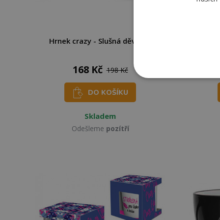
Hrnek crazy - Slušná děvčata
Nekup
168 Kč
198 Kč
DO KOŠÍKU
Skladem
Odešleme
pozítří