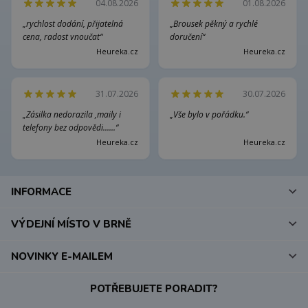
04.08.2026
01.08.2026
„rychlost dodání, přijatelná
„Brousek pěkný a rychlé
cena, radost vnoučat“
doručení“
Heureka.cz
Heureka.cz
31.07.2026
30.07.2026
„Zásilka nedorazila ,maily i
„Vše bylo v pořádku.“
telefony bez odpovědi......“
Heureka.cz
Heureka.cz
INFORMACE
VÝDEJNÍ MÍSTO V BRNĚ
NOVINKY E-MAILEM
POTŘEBUJETE PORADIT?