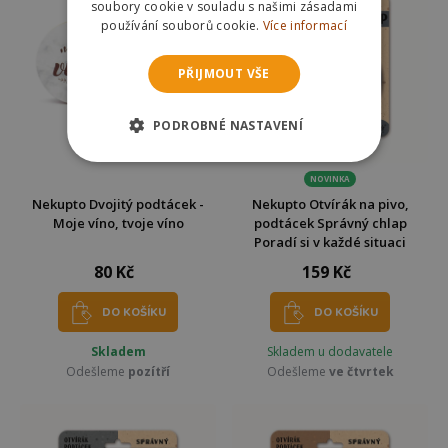
soubory cookie v souladu s našimi zásadami
používání souborů cookie.
Více informací
PŘIJMOUT VŠE
PODROBNÉ NASTAVENÍ
NOVINKA
Nekupto Dvojitý podtácek -
Nekupto Otvírák na pivo,
Moje víno, tvoje víno
podtácek Správný chlap
Poradí si v každé situaci
80 Kč
159 Kč
DO KOŠÍKU
DO KOŠÍKU
Skladem
Skladem u dodavatele
Odešleme
pozítří
Odešleme
ve čtvrtek