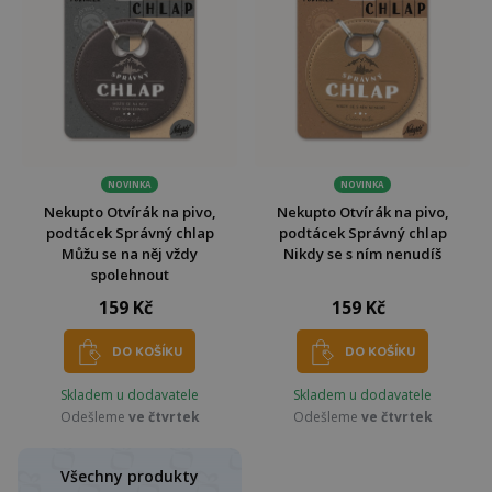
NOVINKA
NOVINKA
Nekupto Otvírák na pivo,
Nekupto Otvírák na pivo,
podtácek Správný chlap
podtácek Správný chlap
Můžu se na něj vždy
Nikdy se s ním nenudíš
spolehnout
159 Kč
159 Kč
DO KOŠÍKU
DO KOŠÍKU
Skladem u dodavatele
Skladem u dodavatele
Odešleme
ve čtvrtek
Odešleme
ve čtvrtek
Všechny produkty