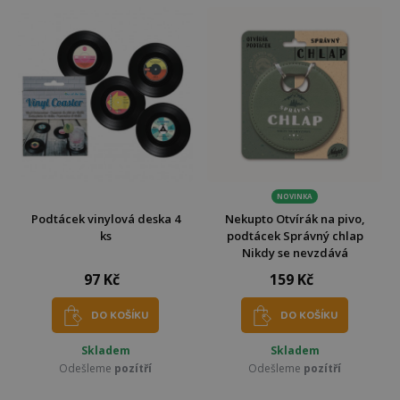
NOVINKA
Podtácek vinylová deska 4
Nekupto Otvírák na pivo,
ks
podtácek Správný chlap
Nikdy se nevzdává
97 Kč
159 Kč
DO KOŠÍKU
DO KOŠÍKU
Skladem
Skladem
Odešleme
pozítří
Odešleme
pozítří