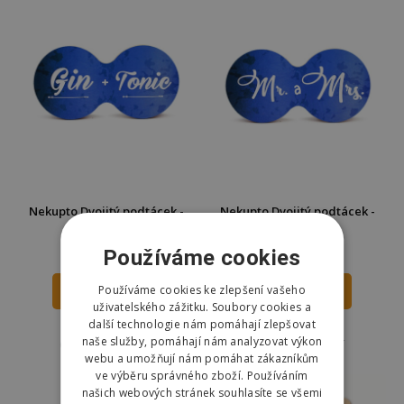
Nekupto Dvojitý podtácek -
Nekupto Dvojitý podtácek -
Gin + tonic
Mr. a Mrs.
52 Kč
46 Kč
Používáme cookies
80 Kč
80 Kč
Používáme cookies ke zlepšení vašeho
DO KOŠÍKU
DO KOŠÍKU
uživatelského zážitku. Soubory cookies a
další technologie nám pomáhají zlepšovat
Skladem
Skladem
naše služby, pomáhají nám analyzovat výkon
Odešleme
pozítří
Odešleme
pozítří
webu a umožňují nám pomáhat zákazníkům
ve výběru správného zboží. Používáním
našich webových stránek souhlasíte se všemi