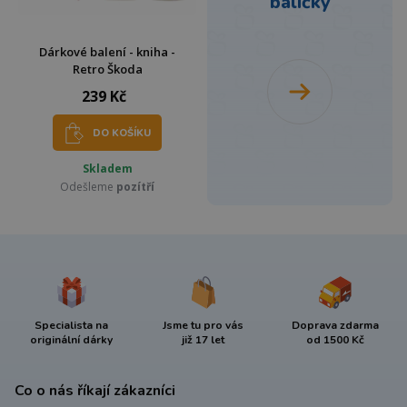
balíčky
Dárkové balení - kniha -
Retro Škoda
239 Kč
DO KOŠÍKU
Skladem
Odešleme
pozítří
Specialista na
Jsme tu pro vás
Doprava zdarma
originální dárky
již 17 let
od 1500 Kč
Co o nás říkají zákazníci