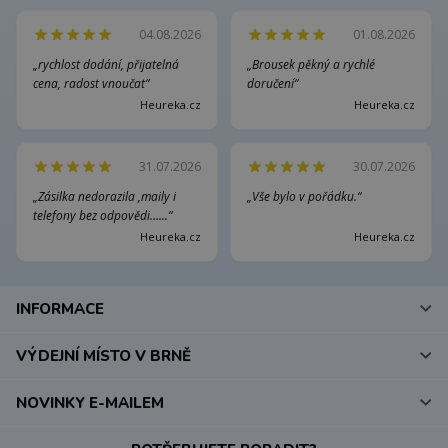
04.08.2026
01.08.2026
„rychlost dodání, přijatelná
„Brousek pěkný a rychlé
cena, radost vnoučat“
doručení“
Heureka.cz
Heureka.cz
31.07.2026
30.07.2026
„Zásilka nedorazila ,maily i
„Vše bylo v pořádku.“
telefony bez odpovědi......“
Heureka.cz
Heureka.cz
INFORMACE
VÝDEJNÍ MÍSTO V BRNĚ
NOVINKY E-MAILEM