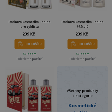
Dárková kosmetika - Kniha
Dárková kosmetika - Kniha
pro cyklistu
Přátelé
239 Kč
239 Kč
DO KOŠÍKU
DO KOŠÍKU
Skladem
Skladem
Odešleme
pozítří
Odešleme
pozítří
Všechny produkty
z kategorie
Kosmetické