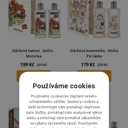
Dárkové balení - kniha -
Dárková kosmetika - Kniha
Motorka
Psí láska
199 Kč
179 Kč
239 Kč
239 Kč
DO KOŠÍKU
DO KOŠÍKU
Používáme cookies
Skladem
Skladem
Odešleme
pozítří
Odešleme
pozítří
Používáme cookies ke zlepšení vašeho
uživatelského zážitku. Soubory cookies a
další technologie nám pomáhají zlepšovat
naše služby, pomáhají nám analyzovat výkon
webu a umožňují nám pomáhat zákazníkům
ve výběru správného zboží. Používáním