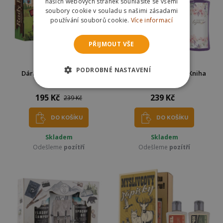
našich webových stránek souhlasíte se všemi
soubory cookie v souladu s našimi zásadami
používání souborů cookie.
Více informací
PŘIJMOUT VŠE
PODROBNÉ NASTAVENÍ
Dárkové balení - kniha -
Dárková kosmetika - Kniha
Rady kutilům
přání
195 Kč
239 Kč
239 Kč
DO KOŠÍKU
DO KOŠÍKU
Skladem
Skladem
Odešleme
pozítří
Odešleme
pozítří