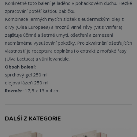
Konkrétně toto balení je laděno v pohádkovém duchu. Hezké
zpracování potěší každou babičku.
Kombinace jemných mycích složek s eudermickými oleji z
olivy (Olea Europaea) a hroznů vinné révy (Vitis Vinifera)
zajišťuje účinné a šetrné umytí, ošetření a zamezení
nadměrnému vysušování pokožky. Pro zkvalitnění ošetřujících
vlastností je receptura doplněna i o extrakt z mořské řasy
(Ulva Lactuca) a vůni levandule.
Obsah balení:
sprchový gel 250 ml
olejová lázeň 250 ml
Rozměr:
17,5 x 13 x 4 cm
DALŠÍ Z KATEGORIE