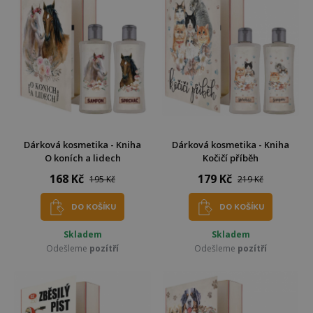
Dárková kosmetika - Kniha
Dárková kosmetika - Kniha
O koních a lidech
Kočičí příběh
168 Kč
179 Kč
195 Kč
219 Kč
DO KOŠÍKU
DO KOŠÍKU
Skladem
Skladem
Odešleme
pozítří
Odešleme
pozítří