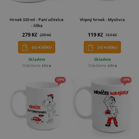
Hrnek 330 ml - Paní učitelce
Vtipný hrnek - Myslivce
- liška
279 Kč
119 Kč
299 Kč
159 Kč
DO KOŠÍKU
DO KOŠÍKU
Skladem
Skladem
Odešleme
zítra
Odešleme
zítra
-29%
-29%