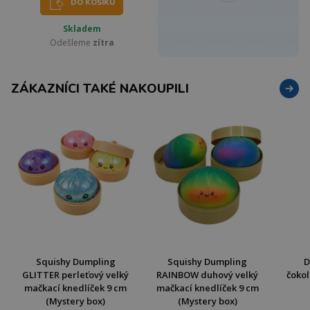
DO KOŠÍKU
Skladem
Odešleme
zítra
ZÁKAZNÍCI TAKÉ NAKOUPILI
Squishy Dumpling
Squishy Dumpling
D
GLITTER perleťový velký
RAINBOW duhový velký
čokol
mačkací knedlíček 9 cm
mačkací knedlíček 9 cm
(Mystery box)
(Mystery box)