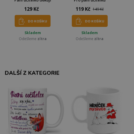
Paní učitelko děkuji
Pro paní učitelku
129 Kč
119 Kč
149 Kč
DO KOŠÍKU
DO KOŠÍKU
Skladem
Skladem
Odešleme
zítra
Odešleme
zítra
DALŠÍ Z KATEGORIE