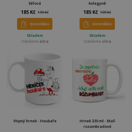
šéfová
kolegyně
185 Kč
185 Kč
199 Kč
199 Kč
DO KOŠÍKU
DO KOŠÍKU
Skladem
Skladem
Odešleme
zítra
Odešleme
zítra
Vtipný hrnek - Houbaře
Hrnek 330 ml - Malí
rozumbradové