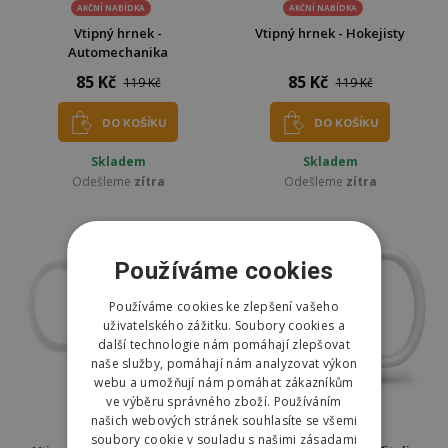
AKČNÍ NABÍDKA
AKČNÍ NABÍDKA
Vtipný hrnek -
Vtipný hrnek - Hokejisty
Automechanika
85 Kč
85 Kč
119 Kč
119 Kč
DO KOŠÍKU
DO KOŠÍKU
Skladem
Skladem
Odešleme
zítra
Odešleme
zítra
Používáme cookies
Používáme cookies ke zlepšení vašeho
uživatelského zážitku. Soubory cookies a
další technologie nám pomáhají zlepšovat
naše služby, pomáhají nám analyzovat výkon
webu a umožňují nám pomáhat zákazníkům
ve výběru správného zboží. Používáním
našich webových stránek souhlasíte se všemi
soubory cookie v souladu s našimi zásadami