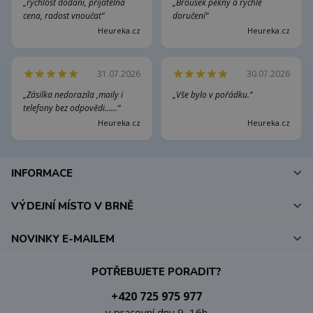
„rychlost dodání, přijatelná
„Brousek pěkný a rychlé
cena, radost vnoučat“
doručení“
Heureka.cz
Heureka.cz
31.07.2026
30.07.2026
„Zásilka nedorazila ,maily i
„Vše bylo v pořádku.“
telefony bez odpovědi......“
Heureka.cz
Heureka.cz
INFORMACE
VÝDEJNÍ MÍSTO V BRNĚ
NOVINKY E-MAILEM
POTŘEBUJETE PORADIT?
+420 725 975 977
v pracovní dny 9–16h