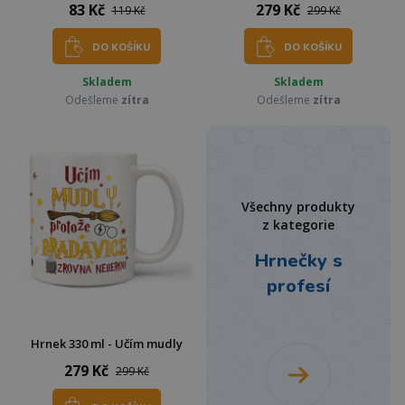
83 Kč
279 Kč
119 Kč
299 Kč
DO KOŠÍKU
DO KOŠÍKU
Skladem
Skladem
Odešleme
zítra
Odešleme
zítra
Všechny produkty
z kategorie
Hrnečky s
profesí
Hrnek 330 ml - Učím mudly
279 Kč
299 Kč