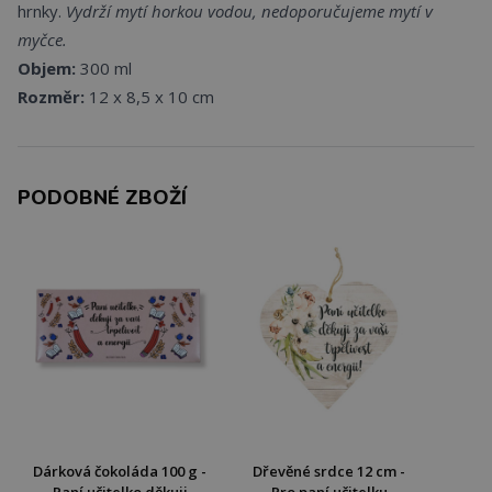
hrnky.
Vydrží mytí horkou vodou, nedoporučujeme mytí v
myčce.
Objem:
300 ml
Rozměr:
12 x 8,5 x 10 cm
PODOBNÉ ZBOŽÍ
Dárková čokoláda 100 g -
Dřevěné srdce 12 cm -