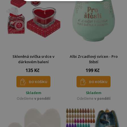
Skleněná svíčka srdce v
Albi Zrcadlový svícen - Pro
dárkovém balení
štěstí
135 Kč
199 Kč
DO KOŠÍKU
DO KOŠÍKU
Skladem
Skladem
Odešleme
v pondělí
Odešleme
v pondělí