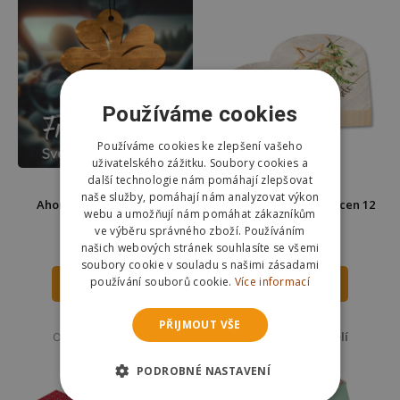
Používáme cookies
Používáme cookies ke zlepšení vašeho
uživatelského zážitku. Soubory cookies a
další technologie nám pomáhají zlepšovat
naše služby, pomáhají nám analyzovat výkon
Ahome Dřevěná vůně do
Dřevěný dekorační svícen 12
webu a umožňují nám pomáhat zákazníkům
auta - Čtyřlístek
cm - Vánoce
ve výběru správného zboží. Používáním
147 Kč
139 Kč
našich webových stránek souhlasíte se všemi
179 Kč
soubory cookie v souladu s našimi zásadami
používání souborů cookie.
Více informací
DO KOŠÍKU
DO KOŠÍKU
Skladem
Skladem
PŘIJMOUT VŠE
Odešleme
v pondělí
Odešleme
v pondělí
PODROBNÉ NASTAVENÍ