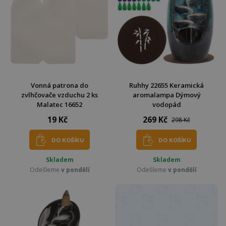
Vonná patrona do
Ruhhy 22655 Keramická
zvlhčovače vzduchu 2 ks
aromalampa Dýmový
Malatec 16652
vodopád
19 Kč
269 Kč
298 Kč
DO KOŠÍKU
DO KOŠÍKU
Skladem
Skladem
Odešleme
v pondělí
Odešleme
v pondělí