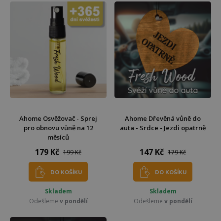
Ahome Osvěžovač - Sprej
Ahome Dřevěná vůně do
pro obnovu vůně na 12
auta - Srdce - Jezdi opatrně
měsíců
179 Kč
147 Kč
199 Kč
179 Kč
DO KOŠÍKU
DO KOŠÍKU
Skladem
Skladem
Odešleme
v pondělí
Odešleme
v pondělí