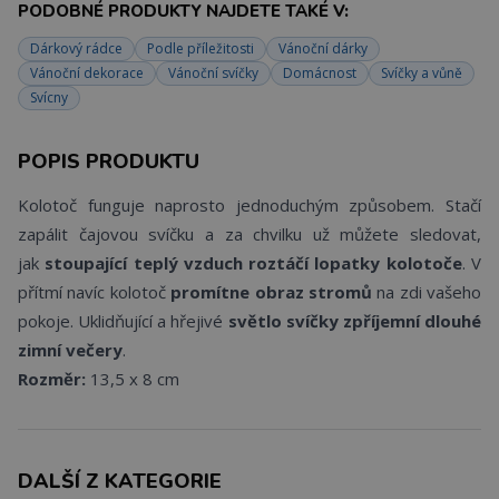
PODOBNÉ PRODUKTY NAJDETE TAKÉ V:
Dárkový rádce
Podle příležitosti
Vánoční dárky
Vánoční dekorace
Vánoční svíčky
Domácnost
Svíčky a vůně
Svícny
POPIS PRODUKTU
Kolotoč funguje naprosto jednoduchým způsobem. Stačí
zapálit čajovou svíčku a za chvilku už můžete sledovat,
jak
stoupající teplý vzduch roztáčí lopatky kolotoče
. V
přítmí navíc kolotoč
promítne obraz stromů
na zdi vašeho
pokoje. Uklidňující a hřejivé
světlo svíčky zpříjemní dlouhé
zimní večery
.
Rozměr:
13,5 x 8 cm
DALŠÍ Z KATEGORIE