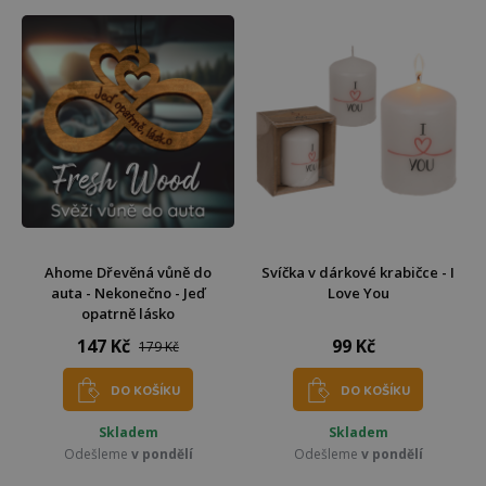
Ahome Dřevěná vůně do
Svíčka v dárkové krabičce - I
auta - Nekonečno - Jeď
Love You
opatrně lásko
147 Kč
99 Kč
179 Kč
DO KOŠÍKU
DO KOŠÍKU
Skladem
Skladem
Odešleme
v pondělí
Odešleme
v pondělí