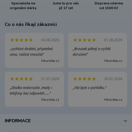
Specialista na
Jsme tu pro vás
Doprava zdarma
originální dárky
již 17 let
od 1500 Kč
Co o nás říkají zákazníci
04.08.2026
01.08.2026
„rychlost dodání, přijatelná
„Brousek pěkný a rychlé
cena, radost vnoučat“
doručení“
Heureka.cz
Heureka.cz
31.07.2026
30.07.2026
„Zásilka nedorazila ,maily i
„Vše bylo v pořádku.“
telefony bez odpovědi......“
Heureka.cz
Heureka.cz
INFORMACE