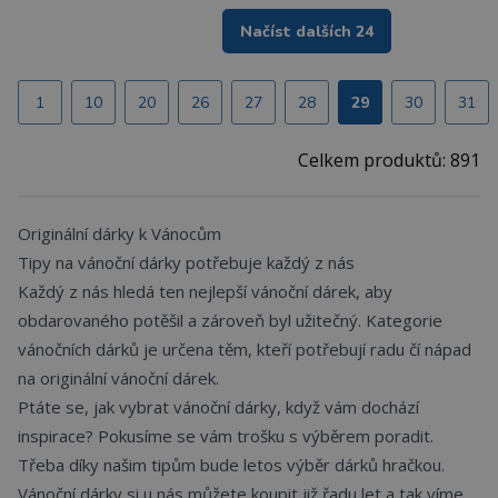
Načíst dalších 24
1
10
20
26
27
28
29
30
31
Celkem produktů: 891
Originální dárky k Vánocům
Tipy na vánoční dárky potřebuje každý z nás
Každý z nás hledá ten nejlepší vánoční dárek, aby
obdarovaného potěšil a zároveň byl užitečný. Kategorie
vánočních dárků je určena těm, kteří potřebují radu čí nápad
na originální vánoční dárek.
Ptáte se, jak vybrat
vánoční dárky, když vám dochází
inspirace? Pokusíme se vám trošku s výběrem poradit.
Třeba díky našim tipům bude letos výběr dárků hračkou.
Vánoční dárky si u nás můžete koupit již řadu let a tak víme,