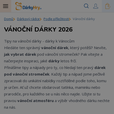
Domů
Dárkový rádce
Podle příležitosti
Vánoční dárky
VÁNOČNÍ DÁRKY 2026
Tipy na vánoční dárky -
dárky k Vánocům
Hledáte ten správný
vánoční dárek
, který potěší? Nevíte,
jak vybrat dárek
pod vánoční stromeček? Pak vítejte a
načerpejte inspiraci, jaké
dárky
letos frčí.
Přinášíme tipy a nápady pro ty, co hledají ten pravý
dárek
pod vánoční stromeček
. Každý tip a nápad jsme pečlivě
zpracovali do unikátní nabídky roztříděné podle toho, komu
je určen. Ať už chcete obdarovat tatínka, maminku nebo
prarodiče, pro každého se u nás něco najde. Užijte si tu
pravou
vánoční atmosféru
a výběr vhodného dárku nechte
na nás.