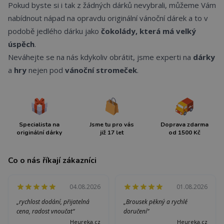
Pokud byste si i tak z žádných dárků nevybrali, můžeme Vám
nabídnout nápad na opravdu originální vánoční dárek a to v
podobě jedlého dárku jako
čokolády, která má velký
úspěch
.
Neváhejte se na nás kdykoliv obrátit, jsme experti na
dárky
a
hry
nejen pod
vánoční stromeček
.
Specialista na
Jsme tu pro vás
Doprava zdarma
originální dárky
již 17 let
od 1500 Kč
Co o nás říkají zákazníci
04.08.2026
01.08.2026
„rychlost dodání, přijatelná
„Brousek pěkný a rychlé
cena, radost vnoučat“
doručení“
Heureka.cz
Heureka.cz