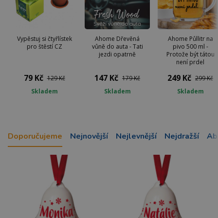
Vypěstuj si čtyřlístek
Ahome Dřevěná
Ahome Půllitr na
pro štěstí CZ
vůně do auta - Tati
pivo 500 ml -
jezdi opatrně
Protože být tátou
není prdel
79 Kč
147 Kč
249 Kč
129 Kč
179 Kč
299 Kč
Skladem
Skladem
Skladem
Doporučujeme
Nejnovější
Nejlevnější
Nejdražší
Ab