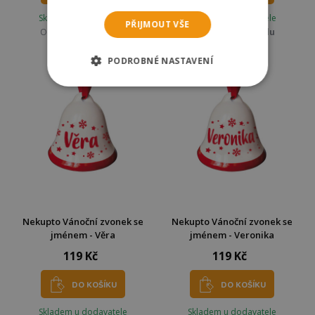
Skladem u dodavatele
Skladem u dodavatele
PŘIJMOUT VŠE
Odešleme
ve středu
Odešleme
ve středu
PODROBNÉ NASTAVENÍ
Nekupto Vánoční zvonek se
Nekupto Vánoční zvonek se
jménem - Věra
jménem - Veronika
119 Kč
119 Kč
DO KOŠÍKU
DO KOŠÍKU
Skladem u dodavatele
Skladem u dodavatele