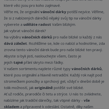
které věci jsou pro koho zajímavé.
Věřte mi, že originální
vánoční dárky
potěší nejvíce. Věříme,
že si z nabízených dárečků nějaký svůj tip na vánoční dárky
vyberete a
uděláte radost
Vašim blízkým.
Jak vybrat vánoční dárek?
Na výběru
vánočních dárků
pro naše blízké si každý z nás
dává záležet
. Rozhlížíme se, kde co nabízí a hodnotíme, zda
zrovna tento vánoční dárek bude pro naše blízké ten pravý.
Abyste si byli jistí, naslouchejte všem, často je
jejich
tajné
přání skryto mezi řádky.
V našem sortimentu najdete různé typy
vánočních dárků
,
které jsou originální a hlavně netradiční. Každý rok najít pod
stromečkem ponožky a sprchový gel, vždyť v dnešní době je
tolik možností, jak
originálně
potěšit své blízké.
Ať už rodiče, prarodiče či tetu a strýce. U nás to zvládnete,
nabízíme jak tradiční dárečky, tak vtipné dárky -
vše
skladem
a připravené k odeslání. Ostatně, díky našim