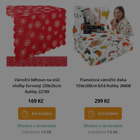
Vánoční běhoun na stůl
Flanelová vánoční deka
vločky červený 220x35cm
150x200cm bílá Ruhhy 26608
Ruhhy 22789
169 Kč
299 Kč
DO KOŠÍKU
DO KOŠÍKU
Skladem u dodavatele
Skladem u dodavatele
Odešleme
14.08.
Odešleme
14.08.