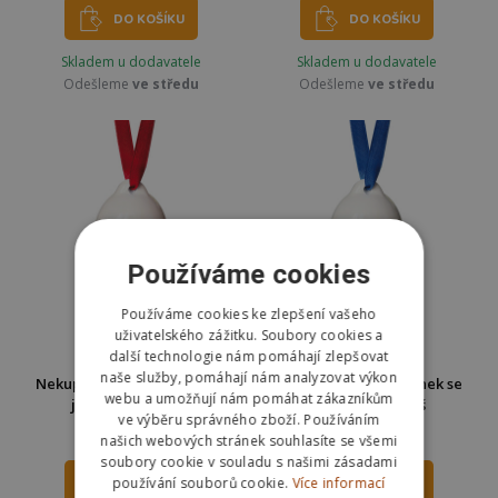
DO KOŠÍKU
DO KOŠÍKU
Skladem u dodavatele
Skladem u dodavatele
Odešleme
ve středu
Odešleme
ve středu
Používáme cookies
Používáme cookies ke zlepšení vašeho
uživatelského zážitku. Soubory cookies a
další technologie nám pomáhají zlepšovat
naše služby, pomáhají nám analyzovat výkon
Nekupto Vánoční zvonek se
Nekupto Vánoční zvonek se
webu a umožňují nám pomáhat zákazníkům
jménem - Tereza
jménem - Tomáš
ve výběru správného zboží. Používáním
119 Kč
119 Kč
našich webových stránek souhlasíte se všemi
soubory cookie v souladu s našimi zásadami
používání souborů cookie.
Více informací
DO KOŠÍKU
DO KOŠÍKU