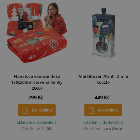
Flanelová vánoční deka
Albi Difuzér 70 ml - Zimní
150x200cm červená Ruhhy
kouzlo
26607
299 Kč
449 Kč
DO KOŠÍKU
DO KOŠÍKU
Skladem u dodavatele
Skladem u dodavatele
Odešleme
14.08.
Odešleme
ve středu