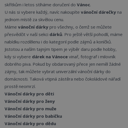
skřítkům i letos stíháme doručení do
Vánoc
.
U nás si vybere každý, navíc nakoupíte
vánoční dárečky
na
jednom místě za skvělou cenu.
Máme
vánoční dárky
pro všechny, o čemž se můžete
přesvědčit v naší sekci
dárků
. Pro ještě větší pohodlí, máme
nabídku rozdělenu i do kategorií podle zájmů a koníčků.
Jistotou a naším tajným tipem je výběr daru
podle hobby
,
kdy si vybere
dárek na Vánoce
vinař, fotograf i milovník
dobrého piva. Pokud by obdarovaný přece jen neměl žádné
zájmy, tak můžete vybrat univerzální vánoční dárky do
domácnosti. Taková
vtipná zástěra
nebo čokoládové nářadí
prostě neomrzí.
Vánoční dárky pro děti
Vánoční dárky pro ženy
Vánoční dárky pro muže
Vánoční dárky pro babičku
Vánoční dárky pro dědu