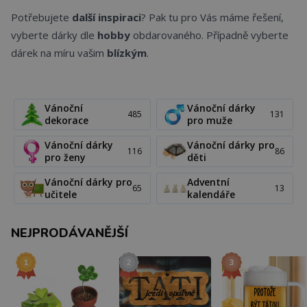
Potřebujete
další inspiraci
? Pak tu pro Vás máme řešení,
vyberte dárky dle
hobby
obdarovaného. Případně vyberte
dárek na míru vašim
blízkým
.
Vánoční
Vánoční dárky
485
131
dekorace
pro muže
Vánoční dárky
Vánoční dárky pro
116
86
pro ženy
děti
Vánoční dárky pro
Adventní
65
13
učitele
kalendáře
NEJPRODÁVANĚJŠÍ