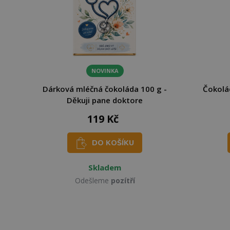
NOVINKA
Dárková mléčná čokoláda 100 g -
Čokolá
Děkuji pane doktore
119 Kč
DO KOŠÍKU
Skladem
Odešleme
pozítří