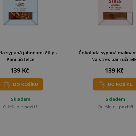
da sypaná jahodami 80 g -
Čokoláda sypaná malinami
Paní učitelce
Na stres paní učitel
139 Kč
139 Kč
DO KOŠÍKU
DO KOŠÍKU
Skladem
Skladem
Odešleme
pozítří
Odešleme
pozítří