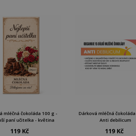
á mléčná čokoláda 100 g -
Dárková mléčná čokoláda 
ší paní učitelka - květina
Anti debilicum
119 Kč
119 Kč