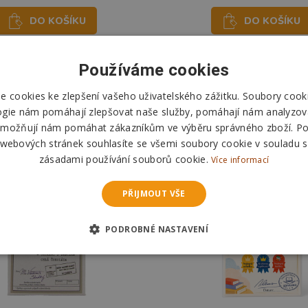
DO KOŠÍKU
DO KOŠÍKU
Skladem
Skladem
Používáme cookies
Odešleme
pozítří
Odešleme
pozítří
 cookies ke zlepšení vašeho uživatelského zážitku. Soubory cooki
ogie nám pomáhají zlepšovat naše služby, pomáhají nám analyzov
možňují nám pomáhat zákazníkům ve výběru správného zboží. P
 webových stránek souhlasíte se všemi soubory cookie v souladu s
zásadami používání souborů cookie.
Více informací
PŘIJMOUT VŠE
PODROBNÉ NASTAVENÍ