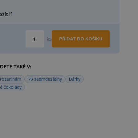
ozítří
ks
PŘIDAT DO KOŠÍKU
ETE TAKÉ V:
arozeninám
70 sedmdesátiny
Dárky
é čokolády