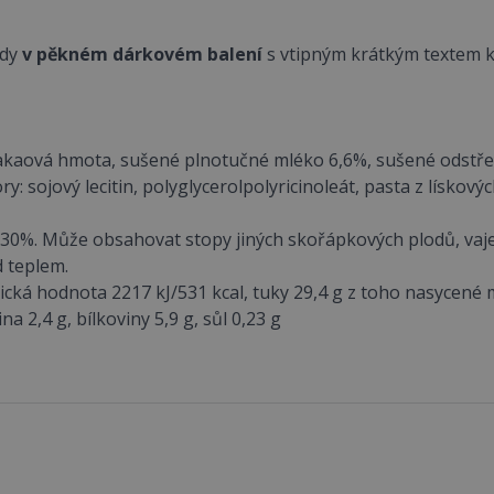
ády
v pěkném dárkovém balení
s vtipným krátkým textem 
akaová hmota, sušené plnotučné mléko 6,6%, sušené odstř
: sojový lecitin, polyglycerolpolyricinoleát, pasta z lískový
0%. Může obsahovat stopy jiných skořápkových plodů, vajec 
d teplem.
ická hodnota 2217 kJ/531 kcal, tuky 29,4 g z toho nasycené m
na 2,4 g, bílkoviny 5,9 g, sůl 0,23 g