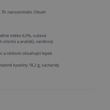
k 70. narozeninám. Obsah
eděné mléko 6,5%, sušená
ch ořechů a arašídů, vanilkový
a obilovin obsahující lepek.
astné kyseliny 18,2 g, sacharidy