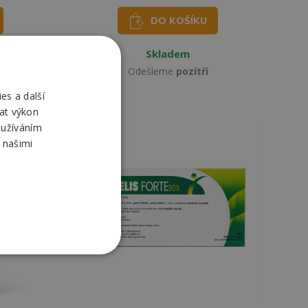
DO KOŠÍKU
Skladem
Odešleme
pozítří
es a další
at výkon
oužíváním
 našimi