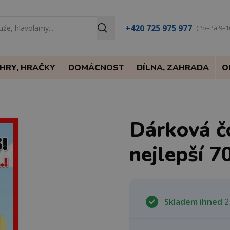
+420 725 975 977
(Po–Pá 9–1
HRY, HRAČKY
DOMÁCNOST
DÍLNA, ZAHRADA
O
Dárková č
nejlepší 7
Skladem ihned
2