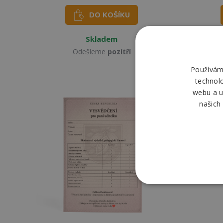
DO KOŠÍKU
Skladem
Odešleme
pozítří
Používáme
technol
webu a u
našich