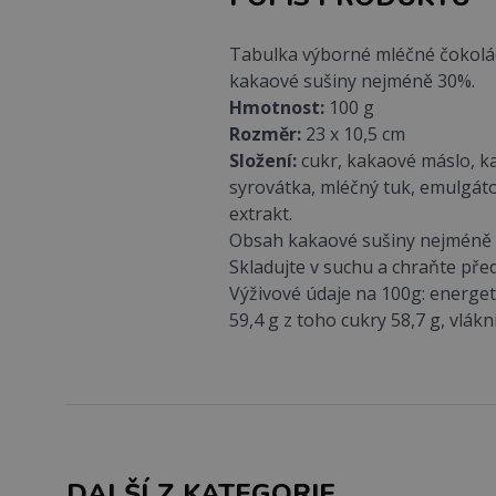
Tabulka výborné mléčné čokol
kakaové sušiny nejméně 30%.
Hmotnost:
100 g
Rozměr:
23 x 10,5 cm
Složení:
cukr, kakaové máslo, k
syrovátka, mléčný tuk, emulgátory
extrakt.
Obsah kakaové sušiny nejméně 3
Skladujte v suchu a chraňte pře
Výživové údaje na 100g: energet
59,4 g z toho cukry 58,7 g, vlákni
DALŠÍ Z KATEGORIE