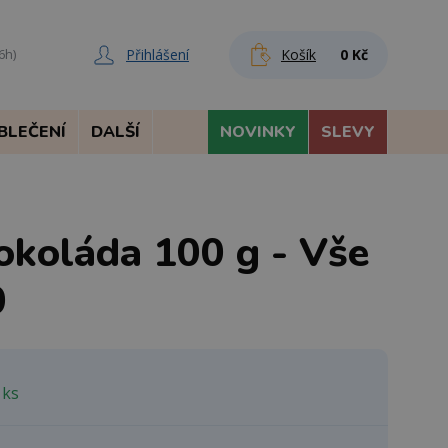
Přihlášení
Košík
0 Kč
6h)
BLEČENÍ
DALŠÍ
NOVINKY
SLEVY
okoláda 100 g - Vše
0
 ks