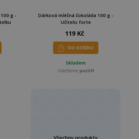
100 g -
Dárková mléčná čokoláda 100 g -
telku
Učitelis forte
119 Kč
DO KOŠÍKU
Skladem
Odešleme
pozítří
Všechny produkty