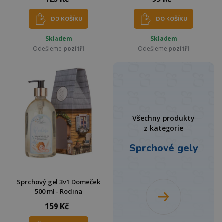
DO KOŠÍKU
DO KOŠÍKU
Skladem
Skladem
Odešleme
pozítří
Odešleme
pozítří
Všechny produkty
z kategorie
Sprchové gely
Sprchový gel 3v1 Domeček
500 ml - Rodina
159 Kč