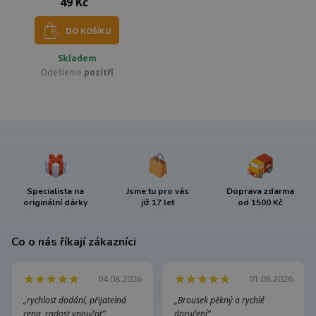
49 Kč
DO KOŠÍKU
Skladem
Odešleme
pozítří
Specialista na
Jsme tu pro vás
Doprava zdarma
originální dárky
již 17 let
od 1500 Kč
Co o nás říkají zákazníci
04.08.2026
01.08.2026
„rychlost dodání, přijatelná
„Brousek pěkný a rychlé
cena, radost vnoučat“
doručení“