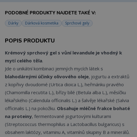
PODOBNÉ PRODUKTY NAJDETE TAKÉ V:
Dárky
Dárková kosmetika
Sprchové gely
POPIS PRODUKTU
Krémový sprchový gel s vůní levandule je vhodný k
mytí celého těla
.
Jde o unikátní kombinaci jemných mycích látek s
blahodárnými účinky olivového oleje
, jogurtu a extraktů
z kopřivy dvoudomé (Urtica dioica L.), heřmánku pravého
(Chamomilla recutita L.), břízy bílé (Betula alba L.), měsíčku
lékařského (Calendula officinalis L.) a šalvěje lékařské (Salvia
officinalis L.) na pokožku.
Obsahuje mléčné frakce bohaté
na proteiny
, fermentované jogurtovými kulturami
(Streptococcus thermophilus a Lactobacillus bulgaricus) s
obsahem laktózy, vitaminu A, vitamínů skupiny B a minerálů.