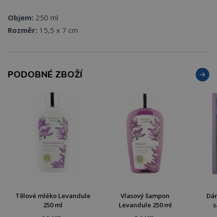
Objem:
250 ml
Rozměr:
15,5 x 7 cm
PODOBNÉ ZBOŽÍ
Tělové mléko Levandule
Vlasový šampon
Dár
250 ml
Levandule 250 ml
s