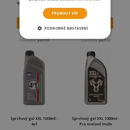
sprchový gel 250ml
500 ml - Štěstí
86 Kč
159 Kč
PŘIJMOUT VŠE
DO KOŠÍKU
DO KOŠÍKU
PODROBNÉ NASTAVENÍ
Skladem
Skladem
Odešleme
pozítří
Odešleme
pozítří
Sprchový gel XXL 1000ml -
Sprchový gel XXL 1000ml -
4v1
Pro ocelové muže