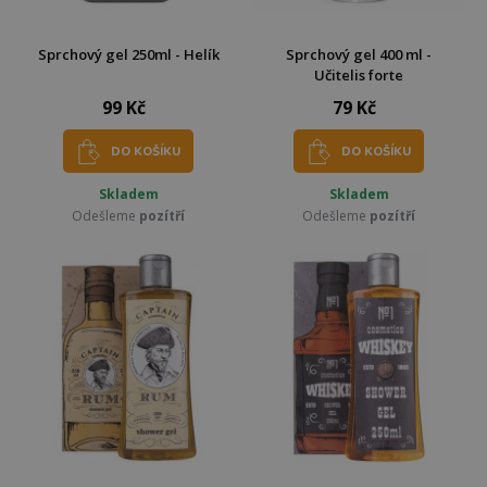
Sprchový gel 250ml - Helík
Sprchový gel 400 ml -
Učitelis forte
99 Kč
79 Kč
DO KOŠÍKU
DO KOŠÍKU
Skladem
Skladem
Odešleme
pozítří
Odešleme
pozítří