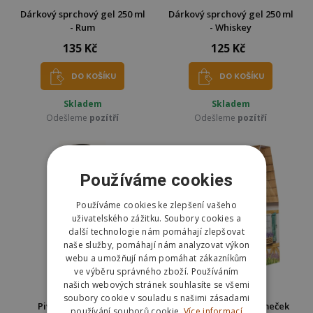
Dárkový sprchový gel 250 ml
Dárkový sprchový gel 250 ml
- Rum
- Whiskey
135 Kč
125 Kč
DO KOŠÍKU
DO KOŠÍKU
Skladem
Skladem
Odešleme
pozítří
Odešleme
pozítří
Používáme cookies
Používáme cookies ke zlepšení vašeho
uživatelského zážitku. Soubory cookies a
další technologie nám pomáhají zlepšovat
naše služby, pomáhají nám analyzovat výkon
webu a umožňují nám pomáhat zákazníkům
ve výběru správného zboží. Používáním
našich webových stránek souhlasíte se všemi
soubory cookie v souladu s našimi zásadami
Pivní lázeň Pivrnec -
Sprchový gel 3v1 Domeček
používání souborů cookie.
Více informací