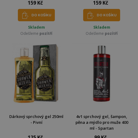
159 Kč
159 Kč
DO KOŠÍKU
DO KOŠÍKU
Skladem
Skladem
Odešleme
pozítří
Odešleme
pozítří
Dárkový sprchový gel 250ml
4v1 sprchový gel, šampon,
- Pivní
pěna a mýdlo pro muže 400
ml - Spartan
125 Kč
99 Kč