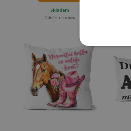
Skladem
Odešleme
dnes