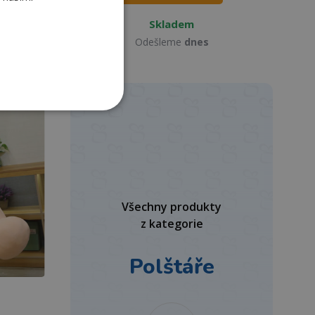
Skladem
Odešleme
dnes
Všechny produkty
z kategorie
Polštáře