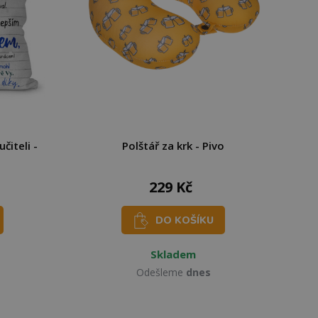
čiteli -
Polštář za krk - Pivo
229 Kč
DO KOŠÍKU
Skladem
Odešleme
dnes