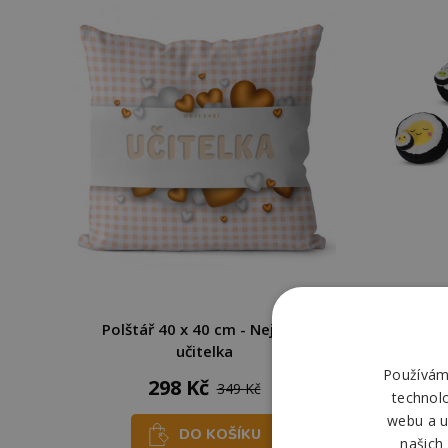
Polštář 40 x 40 cm - Nejlepší
Plush F
učitelka
Používáme
298 Kč
349 Kč
technol
webu a u
DO KOŠÍKU
našich