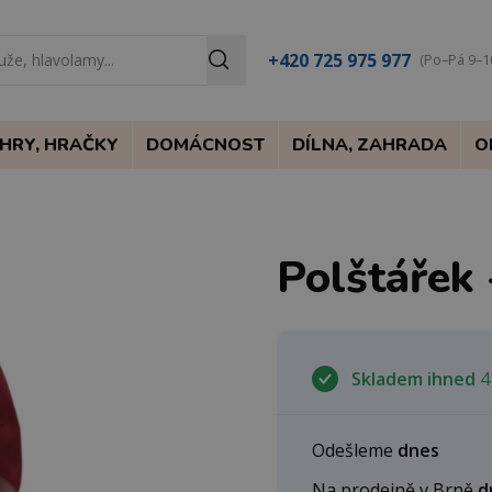
+420 725 975 977
(Po–Pá 9–1
HRY, HRAČKY
DOMÁCNOST
DÍLNA, ZAHRADA
O
Polštářek
Skladem ihned
4
Odešleme
dnes
Na prodejně v Brně
d