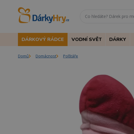
DÁRKOVÝ RÁDCE
VODNÍ SVĚT
DÁRKY
Domů
Domácnost
Polštáře