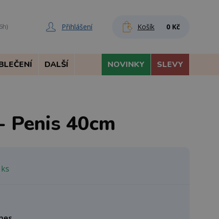
Přihlášení
Košík
0 Kč
6h)
BLEČENÍ
DALŠÍ
NOVINKY
SLEVY
 - Penis 40cm
 ks
nes