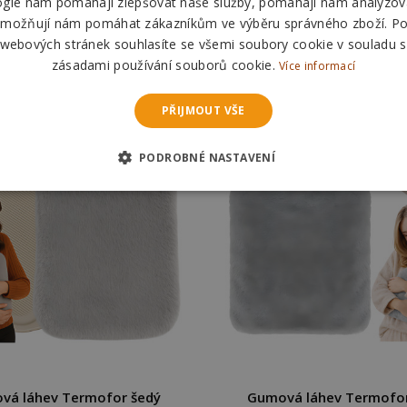
ogie nám pomáhají zlepšovat naše služby, pomáhají nám analyzov
možňují nám pomáhat zákazníkům ve výběru správného zboží. P
 webových stránek souhlasíte se všemi soubory cookie v souladu s
zásadami používání souborů cookie.
Více informací
PŘIJMOUT VŠE
PODROBNÉ NASTAVENÍ
vá láhev Termofor šedý
Gumová láhev Termofor