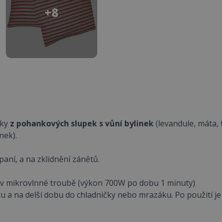
+8
nky
z pohankových slupek s vůní bylinek
(levandule, máta,
nek).
paní, a na zklidnění zánětů.
, v mikrovlnné troubě (výkon 700W po dobu 1 minuty)
itu a na delší dobu do chladničky nebo mrazáku. Po použití 