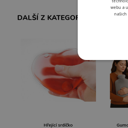
technol
webu a u
našich
DALŠÍ Z KATEGORIE
Hřející srdíčko
Gumo