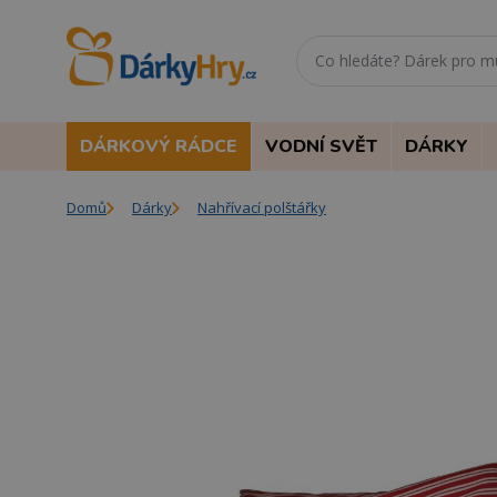
DÁRKOVÝ RÁDCE
VODNÍ SVĚT
DÁRKY
Domů
Dárky
Nahřívací polštářky