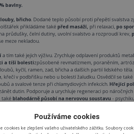
% bavlny.
klouby, břicho
. Dodané teplo působí proti přepětí svalstva
polštářek přikládáme také
před masáží,
při relaxaci,
po spo
a průdušky, čelní dutiny, uvolní svalstvo a rozproudí krev,
p
i se meze nekladou.
í
a tím také jejich výživu. Zrychluje odplavení produktů meta
 a tiší bolesti
způsobené revmatizmem, poraněním, artrózou
ubů, kyčlí, ramen, zad, břicha a dalších partií lidského těla
e
, křečí v podbřišku nebo u bolestí žaludku. Osvědčil se tak
loubů a svalové tenze při chlamydiových infekcích.
Hřející po
 zánět dutin. Podporuje a urychluje regeneraci po náročnýc
ě také
blahodárně působí na nervovou soustavu
- psychiku
Používáme cookies
 cookies ke zlepšení vašeho uživatelského zážitku. Soubory cooki