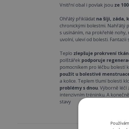
Vnitřní obal i povlak jsou
ze 100
Ohřátý přikládat
na šíji, záda, 
chronickými bolestmi. Nahřátý 
s usínáním, na prokřehlé nohy, n
uvolní, uleví od bolesti. Fantazi
Teplo
zlepšuje prokrvení tkán
polštářek
podporuje regeneraci
pomocníkem pro léčbu bolestí klo
použít u bolestivé menstruac
a kolice. Teplem tlumí bolesti k
problémy s dnou
. Výborně léčí
intenzivním tréninku. A konečn
stavy
Používáme