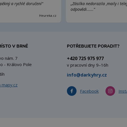
pěkný a rychlé doručení“
„Zásilka nedorazila ,maily i tel
odpovědi......“
Heureka.cz
MÍSTO V BRNĚ
POTŘEBUJETE PORADIT?
vo nám. 7
+420 725 975 977
o - Královo Pole
v pracovní dny 9–16h
6h
info@darkyhry.cz
a mapy.cz
Facebook
Ins