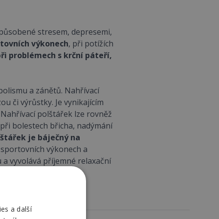
 způsobené stresem, depresemi,
rtovních výkonech
, při potížích
ři problémech s krční páteří,
bolismu a zánětů. Nahřívací
 či výrůstky. Je vynikajícím
. Nahřívací polštářek lze rovněž
é při bolestech břicha, nadýmání
lštářek je báječný na
h sportovních výkonech a
 a vyvolává příjemné relaxační
es a další