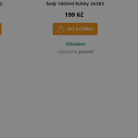
2
šedý 1800ml Ruhhy 26383
199 Kč
DO KOŠÍKU
Skladem
Odešleme
pozítří