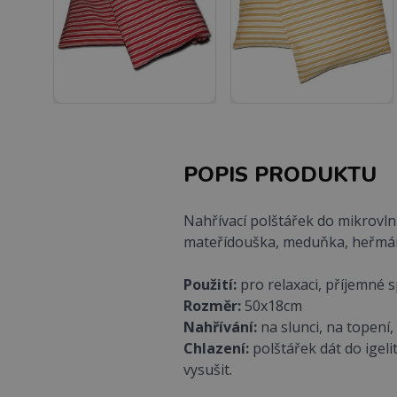
POPIS PRODUKTU
Nahřívací polštářek do mikrovl
mateřídouška, meduňka, heřmá
Použití:
pro relaxaci, příjemné s
Rozměr:
50x18cm
Nahřívání:
na slunci, na topení
Chlazení:
polštářek dát do igel
vysušit.