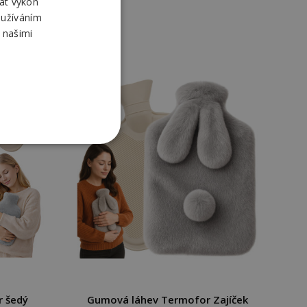
at výkon
oužíváním
 našimi
 šedý
Gumová láhev Termofor Zajíček