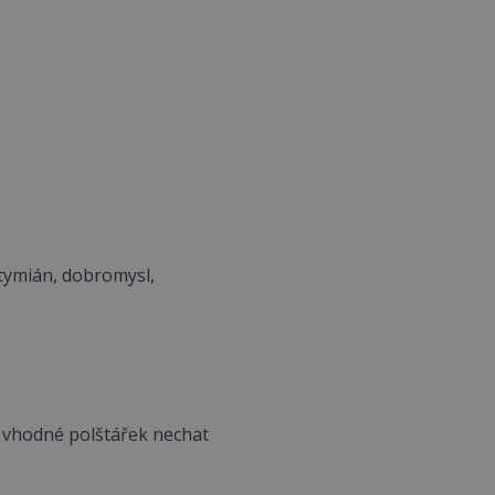
 tymián, dobromysl,
je vhodné polštářek nechat