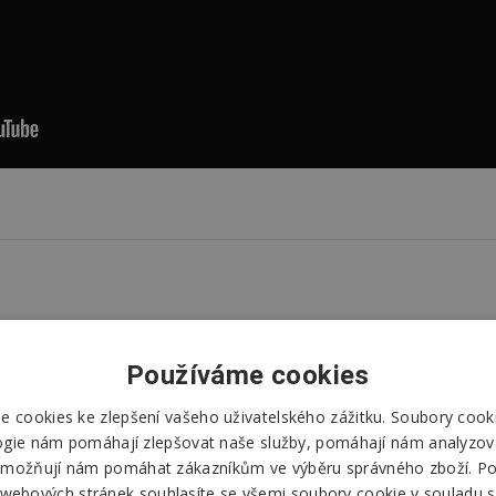
Používáme cookies
 cookies ke zlepšení vašeho uživatelského zážitku. Soubory cooki
ogie nám pomáhají zlepšovat naše služby, pomáhají nám analyzov
možňují nám pomáhat zákazníkům ve výběru správného zboží. P
 webových stránek souhlasíte se všemi soubory cookie v souladu s