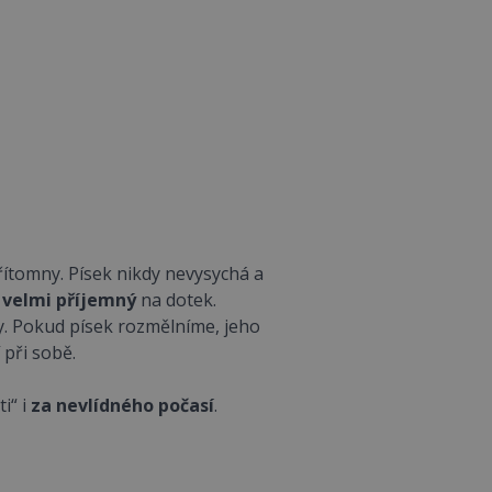
řítomny. Písek nikdy nevysychá a
 velmi příjemný
na dotek.
y. Pokud písek rozmělníme, jeho
 při sobě.
i“ i
za nevlídného počasí
.