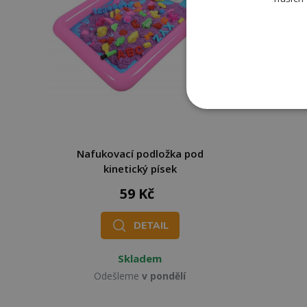
Nafukovací podložka pod
kinetický písek
59 Kč
DETAIL
Skladem
Odešleme
v pondělí