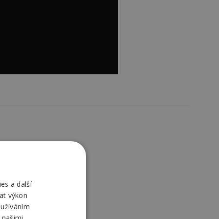
es a další
at výkon
oužíváním
 našimi