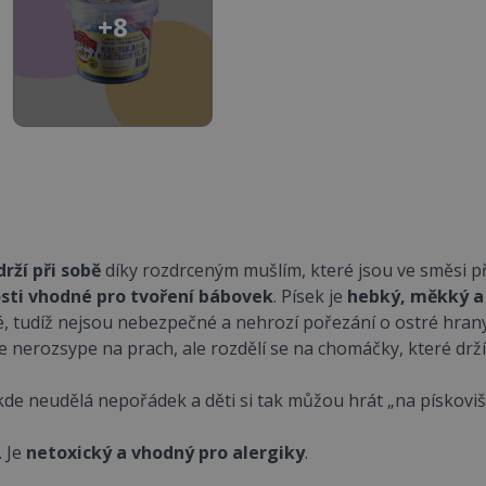
+8
drží při sobě
díky rozdrceným mušlím, které jsou ve směsi p
osti vhodné pro tvoření bábovek
. Písek je
hebký, měkký a
é, tudíž nejsou nebezpečné a nehrozí pořezání o ostré hran
e nerozsype na prach, ale rozdělí se na chomáčky, které drží
 kde neudělá nepořádek a děti si tak můžou hrát „na pískovišt
. Je
netoxický a vhodný pro alergiky
.