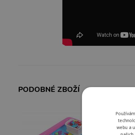
PODOBNÉ ZBOŽÍ
Používáme
technol
webu a u
našich