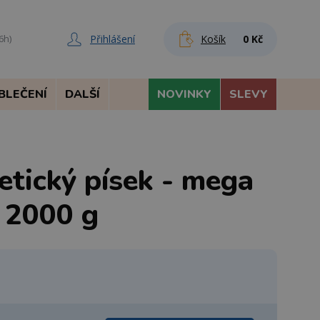
Přihlášení
Košík
0 Kč
6h)
BLEČENÍ
DALŠÍ
NOVINKY
SLEVY
etický písek - mega
u 2000 g