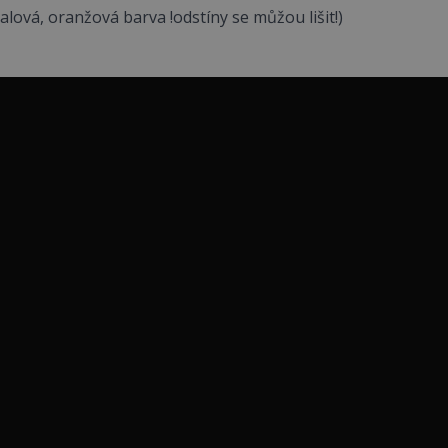
alová, oranžová barva !odstíny se můžou lišit!)