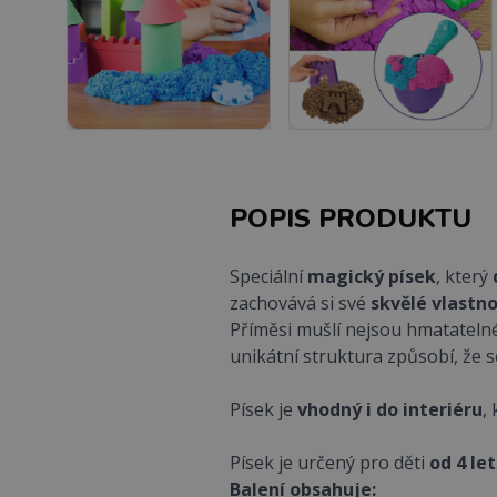
POPIS PRODUKTU
Speciální
magický písek
, který
zachovává si své
skvělé vlastn
Příměsi mušlí nejsou hmatateln
unikátní struktura způsobí, že s
Písek je
vhodný i do interiéru
,
Písek je určený pro děti
od 4 let
Balení obsahuje: