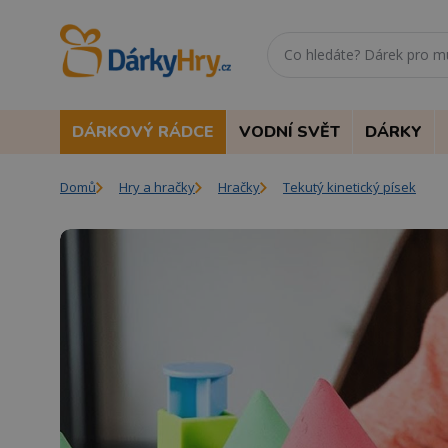
DÁRKOVÝ RÁDCE
VODNÍ SVĚT
DÁRKY
Domů
Hry a hračky
Hračky
Tekutý kinetický písek