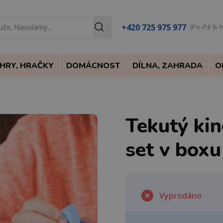
+420 725 975 977
(Po–Pá 9–1
HRY, HRAČKY
DOMÁCNOST
DÍLNA, ZAHRADA
O
Tekutý kin
set v box
Vyprodáno