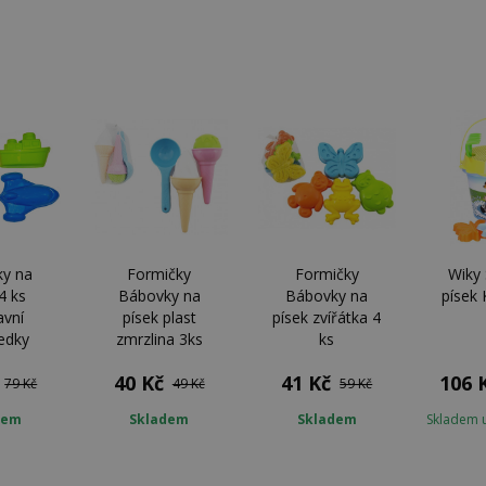
y na
Formičky
Formičky
Wiky
4 ks
Bábovky na
Bábovky na
písek 
vní
písek plast
písek zvířátka 4
edky
zmrzlina 3ks
ks
40 Kč
41 Kč
106 
79 Kč
49 Kč
59 Kč
dem
Skladem
Skladem
Skladem 