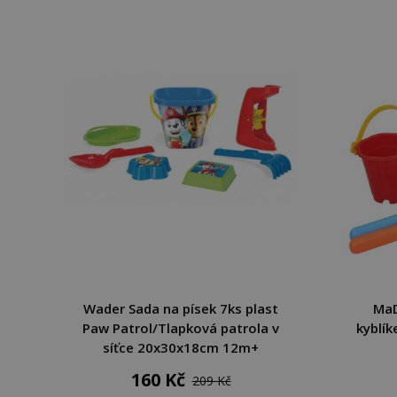
Wader Sada na písek 7ks plast
MaD
Paw Patrol/Tlapková patrola v
kyblí
síťce 20x30x18cm 12m+
160 Kč
209 Kč