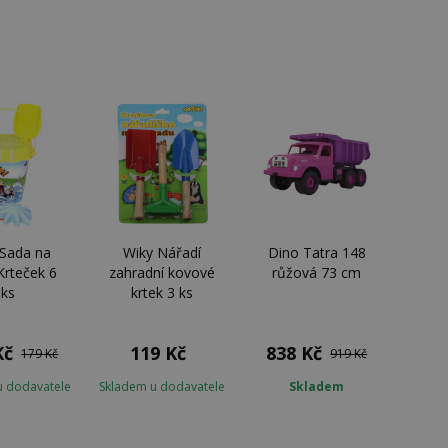
 Sada na
Wiky Nářadí
Dino Tatra 148
Krteček 6
zahradní kovové
růžová 73 cm
ks
krtek 3 ks
Kč
119 Kč
838 Kč
179 Kč
919 Kč
u dodavatele
Skladem u dodavatele
Skladem