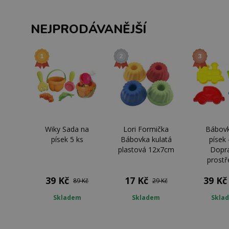
NEJPRODÁVANĚJŠÍ
Wiky Sada na
Lori Formička
Bábovk
písek 5 ks
Bábovka kulatá
písek 
plastová 12x7cm
Dopra
prostř
39 Kč
17 Kč
39 Kč
89 Kč
29 Kč
Skladem
Skladem
Skla