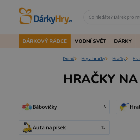
DÁRKOVÝ RÁDCE
VODNÍ SVĚT
DÁRKY
Domů
Hry a hračky
Hračky
Hra
HRAČKY NA 
Bábovičky
Hrab
8
Auta na písek
15