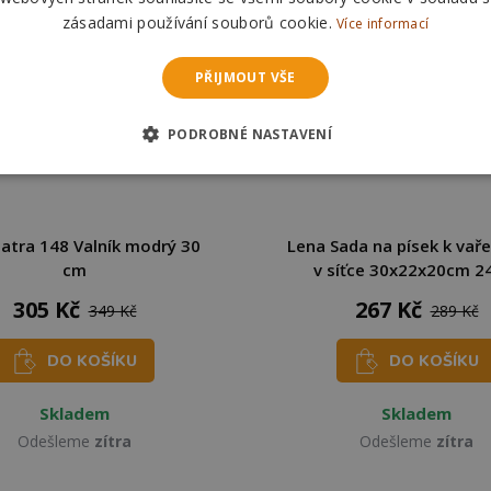
zásadami používání souborů cookie.
Více informací
PŘIJMOUT VŠE
PODROBNÉ NASTAVENÍ
atra 148 Valník modrý 30
Lena Sada na písek k vaře
cm
v síťce 30x22x20cm 
305 Kč
267 Kč
349 Kč
289 Kč
DO KOŠÍKU
DO KOŠÍKU
Skladem
Skladem
Odešleme
zítra
Odešleme
zítra