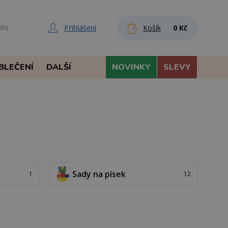
Přihlášení
Košík
0 Kč
6h)
BLEČENÍ
DALŠÍ
NOVINKY
SLEVY
Sady na písek
1
12