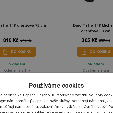
Tatra 148 oranžová 73 cm
Dino Tatra 148 Mícha
oranžová 30 cm
819 Kč
305 Kč
849 Kč
389 Kč
DO KOŠÍKU
DO KOŠÍKU
Skladem
Skladem
Odešleme
zítra
Odešleme
zítra
Používáme cookies
 cookies ke zlepšení vašeho uživatelského zážitku. Soubory cooki
ogie nám pomáhají zlepšovat naše služby, pomáhají nám analyzov
možňují nám pomáhat zákazníkům ve výběru správného zboží. P
 webových stránek souhlasíte se všemi soubory cookie v souladu s