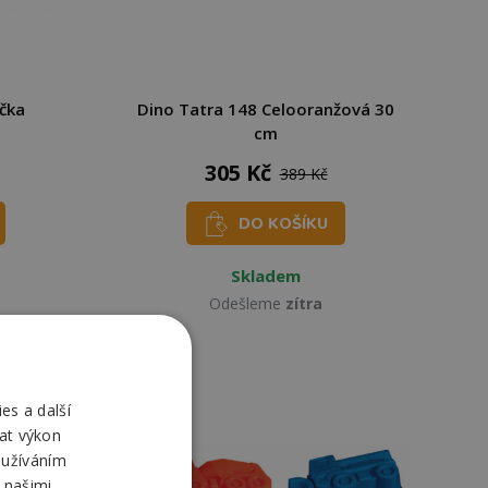
čka
Dino Tatra 148 Celooranžová 30
cm
305 Kč
389 Kč
DO KOŠÍKU
Skladem
Odešleme
zítra
es a další
at výkon
oužíváním
 našimi