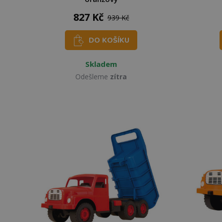
827 Kč
939 Kč
DO KOŠÍKU
Skladem
Odešleme
zítra