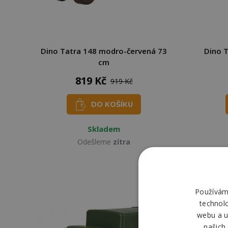
Dino Tatra 148 modro-červená 73
Dino 
cm
819 Kč
919 Kč
DO KOŠÍKU
Skladem
Odešleme
zítra
Používáme
technol
webu a u
našich