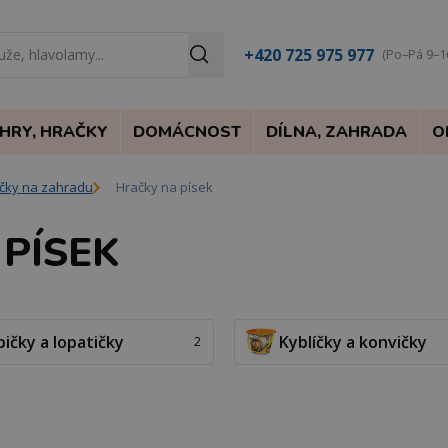
+420 725 975 977
(Po–Pá 9–1
HRY, HRAČKY
DOMÁCNOST
DÍLNA, ZAHRADA
O
čky na zahradu
Hračky na písek
PÍSEK
ičky a lopatičky
Kyblíčky a konvičky
2