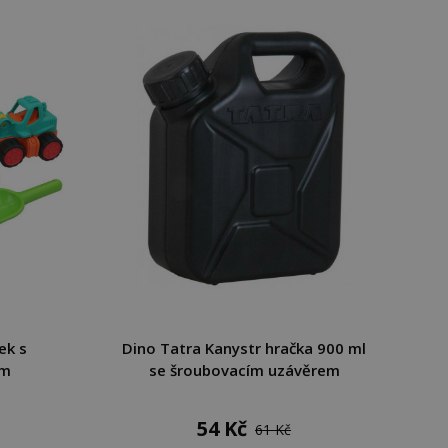
ek s
Dino Tatra Kanystr hračka 900 ml
cm
se šroubovacím uzávěrem
54 Kč
61 Kč