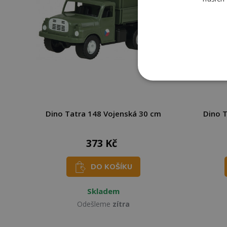
Dino Tatra 148 Vojenská 30 cm
Dino T
373 Kč
DO KOŠÍKU
Skladem
Odešleme
zítra