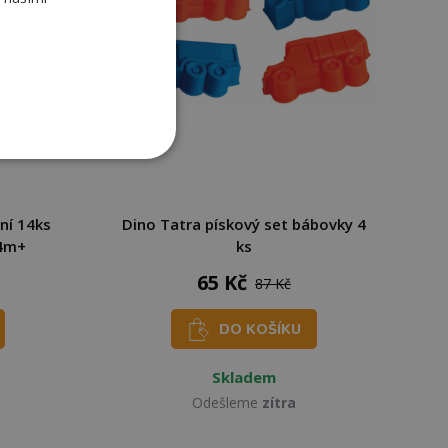
ní 14ks
Dino Tatra pískový set bábovky 4
24m+
ks
65 Kč
87 Kč
DO KOŠÍKU
Skladem
Odešleme
zítra