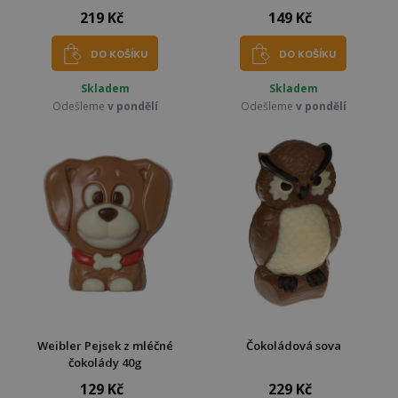
219 Kč
149 Kč
DO KOŠÍKU
DO KOŠÍKU
Skladem
Skladem
Odešleme
v pondělí
Odešleme
v pondělí
Weibler Pejsek z mléčné
Čokoládová sova
čokolády 40g
129 Kč
229 Kč