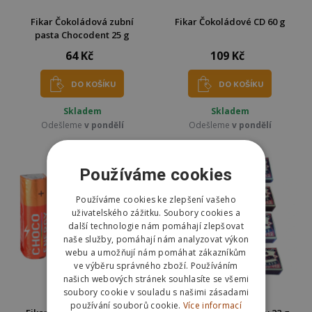
Fikar Čokoládová zubní
Fikar Čokoládové CD 60 g
pasta Chocodent 25 g
64 Kč
109 Kč
DO KOŠÍKU
DO KOŠÍKU
Skladem
Skladem
Odešleme
v pondělí
Odešleme
v pondělí
Používáme cookies
Používáme cookies ke zlepšení vašeho
uživatelského zážitku. Soubory cookies a
další technologie nám pomáhají zlepšovat
naše služby, pomáhají nám analyzovat výkon
webu a umožňují nám pomáhat zákazníkům
ve výběru správného zboží. Používáním
našich webových stránek souhlasíte se všemi
soubory cookie v souladu s našimi zásadami
používání souborů cookie.
Více informací