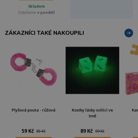
Skladem
Odešleme
v pondělí
ZÁKAZNÍCI TAKÉ NAKOUPILI
Plyšová pouta - růžová
Kostky lásky svítící ve
Ka
tmě
59 Kč
89 Kč
85 Kč
99 Kč