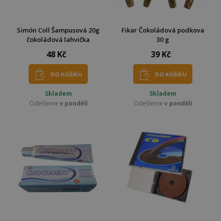
Simón Coll Šampusová 20g
Fikar Čokoládová podkova
čokoládová lahvička
30 g
48 Kč
39 Kč
DO KOŠÍKU
DO KOŠÍKU
Skladem
Skladem
Odešleme
v pondělí
Odešleme
v pondělí