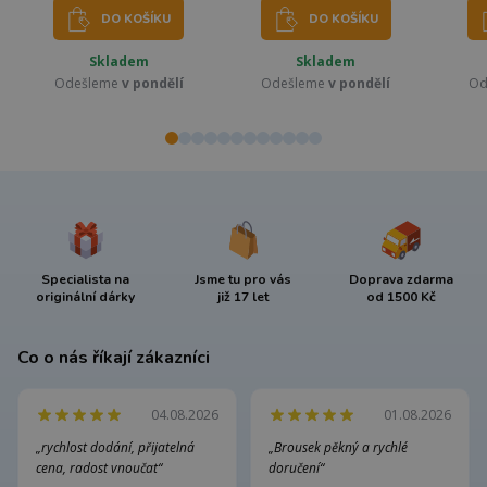
DO KOŠÍKU
DO KOŠÍKU
Skladem
Skladem
Odešleme
v pondělí
Odešleme
v pondělí
Od
Specialista na
Jsme tu pro vás
Doprava zdarma
originální dárky
již 17 let
od 1500 Kč
Co o nás říkají zákazníci
04.08.2026
01.08.2026
„rychlost dodání, přijatelná
„Brousek pěkný a rychlé
cena, radost vnoučat“
doručení“