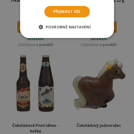
Fikar Čokoládové baterky
Fikar Čokoládové sirky 22 g
mix 40 g
mix
PŘIJMOUT VŠE
99 Kč
49 Kč
PODROBNÉ NASTAVENÍ
DO KOŠÍKU
DO KOŠÍKU
Skladem
Skladem
Odešleme
v pondělí
Odešleme
v pondělí
Čokoládová Pivní láhev -
Čokoládový jednorožec
hořká