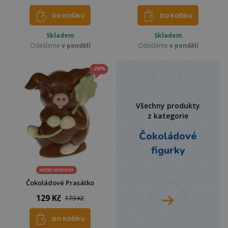
DO KOŠÍKU
DO KOŠÍKU
Skladem
Skladem
Odešleme
v pondělí
Odešleme
v pondělí
-28%
Všechny produkty
z kategorie
Čokoládové
figurky
AKČNÍ NABÍDKA
Čokoládové Prasátko
129 Kč
179 Kč
DO KOŠÍKU