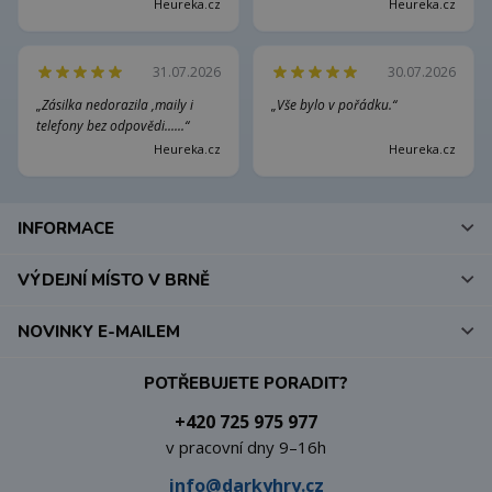
Heureka.cz
Heureka.cz
31.07.2026
30.07.2026
„Zásilka nedorazila ,maily i
„Vše bylo v pořádku.“
telefony bez odpovědi......“
Heureka.cz
Heureka.cz
INFORMACE
VÝDEJNÍ MÍSTO V BRNĚ
NOVINKY E-MAILEM
POTŘEBUJETE PORADIT?
+420 725 975 977
v pracovní dny 9–16h
info@darkyhry.cz