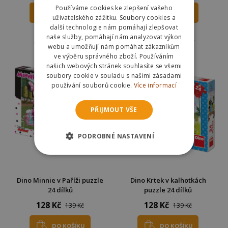
Používáme cookies ke zlepšení vašeho
DO KOŠÍKU
DO KOŠÍKU
uživatelského zážitku. Soubory cookies a
další technologie nám pomáhají zlepšovat
Skladem
Skladem
naše služby, pomáhají nám analyzovat výkon
Odešleme
pozítří
Odešleme
pozítří
webu a umožňují nám pomáhat zákazníkům
ve výběru správného zboží. Používáním
našich webových stránek souhlasíte se všemi
soubory cookie v souladu s našimi zásadami
používání souborů cookie.
Více informací
PŘIJMOUT VŠE
PODROBNÉ NASTAVENÍ
Dino Minnie v Paříži puzzle
Dino Krtek v kalhotkách
24 dílků
puzzle 24 dílků
128 Kč
128 Kč
139 Kč
139 Kč
DO KOŠÍKU
DO KOŠÍKU