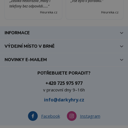
„Zásilka nedorazila ,maily i
„Vše bylo v pořádku.“
telefony bez odpovědi......“
Heureka.cz
Heureka.cz
INFORMACE
VÝDEJNÍ MÍSTO V BRNĚ
NOVINKY E-MAILEM
POTŘEBUJETE PORADIT?
+420 725 975 977
v pracovní dny 9–16h
info@darkyhry.cz
Facebook
Instagram