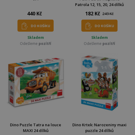
Patrola 12, 15, 20, 24 dílků
440 Kč
182 Kč
249 Kč
DO KOŠÍKU
DO KOŠÍKU
Skladem
Skladem
Odešleme
pozítří
Odešleme
pozítří
Dino Puzzle Tatra na louce
Dino Krtek: Narozeniny maxi
MAXI 24 dílků
puzzle 24 dílků