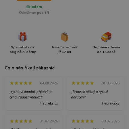
Skladem
Odešleme
pozítří
Specialista na
Jsme tu pro vás
Doprava zdarma
originální dárky
již 17 let
od 1500 Kč
Co o nás říkají zákazníci
04.08.2026
01.08.2026
„rychlost dodání, přijatelná
„Brousek pěkný a rychlé
cena, radost vnoučat“
doručení“
Heureka.cz
Heureka.cz
31.07.2026
30.07.2026