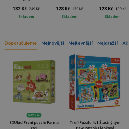
182 Kč
128 Kč
128 Kč
249 Kč
139 Kč
139 Kč
Skladem
Skladem
Skladem
Doporučujeme
Nejnovější
Nejlevnější
Nejdražší
Ab
NOVINKA
EDUkid První puzzle Farma
Trefl Puzzle 4v1 Šťastný tým
6v1
Paw Patrol/Tlapková