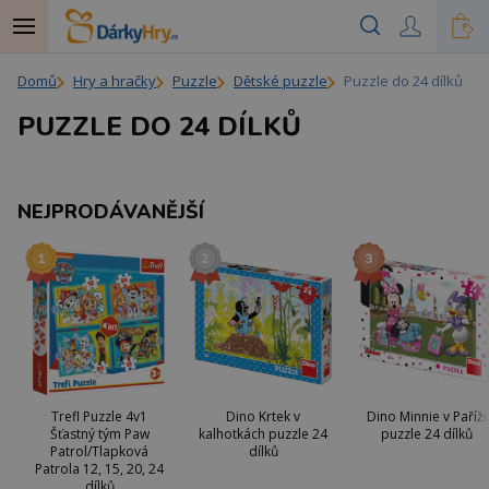
Domů
Hry a hračky
Puzzle
Dětské puzzle
Puzzle do 24 dílků
PUZZLE DO 24 DÍLKŮ
NEJPRODÁVANĚJŠÍ
Trefl Puzzle 4v1
Dino Krtek v
Dino Minnie v Paříži
Šťastný tým Paw
kalhotkách puzzle 24
puzzle 24 dílků
Patrol/Tlapková
dílků
Patrola 12, 15, 20, 24
dílků