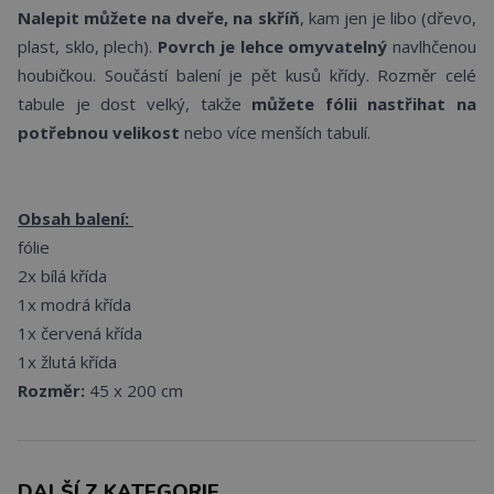
Nalepit můžete na dveře, na skříň
, kam jen je libo (dřevo,
plast, sklo, plech).
Povrch je lehce omyvatelný
navlhčenou
houbičkou. Součástí balení je pět kusů křídy. Rozměr celé
tabule je dost velký, takže
můžete fólii nastřihat na
potřebnou velikost
nebo více menších tabulí.
Obsah balení:
fólie
2x bílá křída
1x modrá křída
1x červená křída
1x žlutá křída
Rozměr:
45 x 200 cm
DALŠÍ Z KATEGORIE