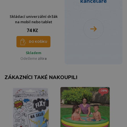
kanceláře
Skládací univerzální držák
na mobil nebo tablet
74 Kč
DO KOŠÍKU
Skladem
Odešleme
zítra
ZÁKAZNÍCI TAKÉ NAKOUPILI
-38%