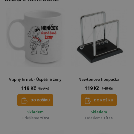
Vtipný hrnek - Úspěšné ženy
Newtonova houpačka
119 Kč
119 Kč
159 Kč
149 Kč
DO KOŠÍKU
DO KOŠÍKU
Skladem
Skladem
Odešleme
zítra
Odešleme
zítra