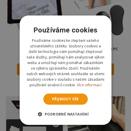
Používáme cookies
Používáme cookies ke zlepšení vašeho
uživatelského zážitku. Soubory cookies a
Kapesní lupa
Podpěra předloktí k PC
další technologie nám pomáhají zlepšovat
29 Kč
164 Kč
naše služby, pomáhají nám analyzovat výkon
299 Kč
webu a umožňují nám pomáhat zákazníkům
ve výběru správného zboží. Používáním
DO KOŠÍKU
DO KOŠÍKU
našich webových stránek souhlasíte se všemi
soubory cookie v souladu s našimi zásadami
Skladem
Skladem
používání souborů cookie.
Více informací
Odešleme
zítra
Odešleme
zítra
PŘIJMOUT VŠE
PODROBNÉ NASTAVENÍ