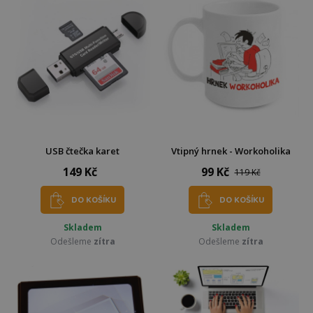
USB čtečka karet
Vtipný hrnek - Workoholika
149 Kč
99 Kč
119 Kč
DO KOŠÍKU
DO KOŠÍKU
Skladem
Skladem
Odešleme
zítra
Odešleme
zítra