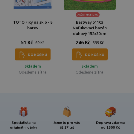
AKČNÍ NABÍDKA
TOTO Fixy na sklo - 8
Bestway 51103
barev
Nafukovací bazén
duhový 152x30cm
51 Kč
246 Kč
69 Kč
399 Kč
DO KOŠÍKU
DO KOŠÍKU
Skladem
Skladem
Odešleme
zítra
Odešleme
zítra
Specialista na
Jsme tu pro vás
Doprava zdarma
originální dárky
již 17 let
od 1500 Kč