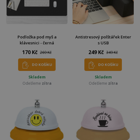
Podložka pod myš a
Antistresový polštářek Enter
klávesnici - černá
s USB
170 Kč
249 Kč
269 Kč
349 Kč
DO KOŠÍKU
DO KOŠÍKU
Skladem
Skladem
Odešleme
zítra
Odešleme
zítra