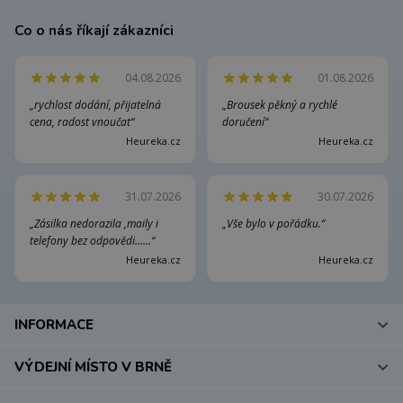
Co o nás říkají zákazníci
04.08.2026
01.08.2026
„rychlost dodání, přijatelná
„Brousek pěkný a rychlé
cena, radost vnoučat“
doručení“
Heureka.cz
Heureka.cz
31.07.2026
30.07.2026
„Zásilka nedorazila ,maily i
„Vše bylo v pořádku.“
telefony bez odpovědi......“
Heureka.cz
Heureka.cz
INFORMACE
VÝDEJNÍ MÍSTO V BRNĚ