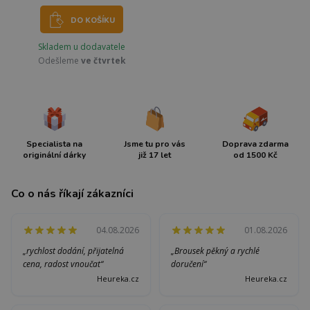
DO KOŠÍKU
Skladem u dodavatele
Odešleme
ve čtvrtek
Specialista na
Jsme tu pro vás
Doprava zdarma
originální dárky
již 17 let
od 1500 Kč
Co o nás říkají zákazníci
04.08.2026
01.08.2026
„rychlost dodání, přijatelná
„Brousek pěkný a rychlé
cena, radost vnoučat“
doručení“
Heureka.cz
Heureka.cz