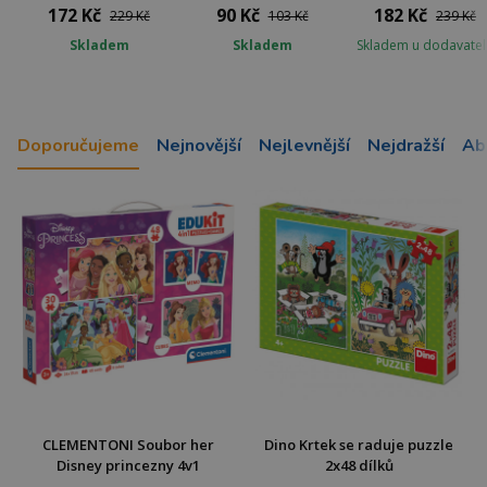
172 Kč
90 Kč
182 Kč
229 Kč
103 Kč
239 Kč
Skladem
Skladem
Skladem u dodavatel
Doporučujeme
Nejnovější
Nejlevnější
Nejdražší
Ab
CLEMENTONI Soubor her
Dino Krtek se raduje puzzle
Disney princezny 4v1
2x48 dílků