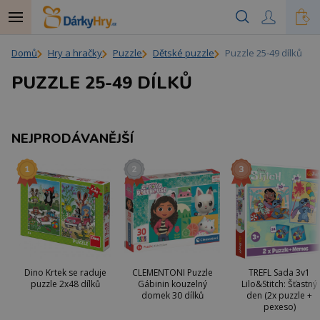
Domů
Hry a hračky
Puzzle
Dětské puzzle
Puzzle 25-49 dílků
PUZZLE 25-49 DÍLKŮ
NEJPRODÁVANĚJŠÍ
Dino Krtek se raduje
CLEMENTONI Puzzle
TREFL Sada 3v1
puzzle 2x48 dílků
Gábinin kouzelný
Lilo&Stitch: Šťastný
domek 30 dílků
den (2x puzzle +
pexeso)