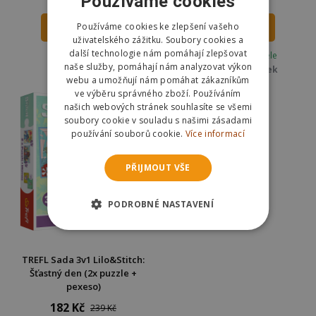
Používáme cookies
Používáme cookies ke zlepšení vašeho
DO KOŠÍKU
DO KOŠÍKU
uživatelského zážitku. Soubory cookies a
další technologie nám pomáhají zlepšovat
Skladem
Skladem u dodavatele
naše služby, pomáhají nám analyzovat výkon
Odešleme
zítra
Odešleme
ve čtvrtek
webu a umožňují nám pomáhat zákazníkům
ve výběru správného zboží. Používáním
našich webových stránek souhlasíte se všemi
soubory cookie v souladu s našimi zásadami
používání souborů cookie.
Více informací
PŘIJMOUT VŠE
PODROBNÉ NASTAVENÍ
TREFL Sada 3v1 Lilo&Stitch:
Šťastný den (2x puzzle +
pexeso)
182 Kč
239 Kč