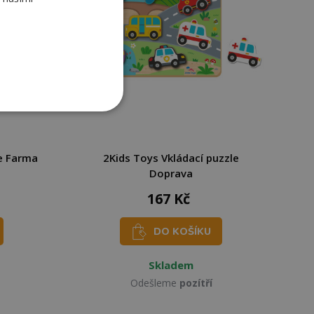
le Farma
2Kids Toys Vkládací puzzle
Doprava
167 Kč
DO KOŠÍKU
Skladem
Odešleme
pozítří