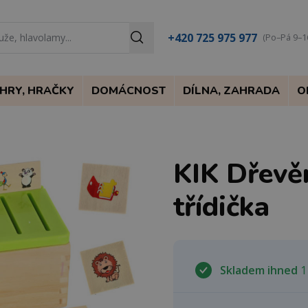
+420 725 975 977
(Po–Pá 9–1
HRY, HRAČKY
DOMÁCNOST
DÍLNA, ZAHRADA
O
KIK Dřevě
třídička
Skladem ihned
1