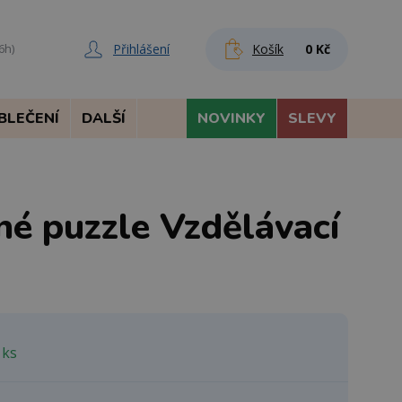
Přihlášení
Košík
0 Kč
6h)
BLEČENÍ
DALŠÍ
NOVINKY
SLEVY
né puzzle Vzdělávací
 ks