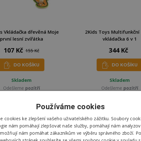
s Vkládačka dřevěná Moje
2Kids Toys Multifunkční
první lesní zvířátka
vkládačka 6 v 1
107 Kč
344 Kč
155 Kč
DO KOŠÍKU
DO KOŠÍKU
Skladem
Skladem
Odešleme
pozítří
Odešleme
pozítří
Používáme cookies
 cookies ke zlepšení vašeho uživatelského zážitku. Soubory cooki
ogie nám pomáhají zlepšovat naše služby, pomáhají nám analyzov
možňují nám pomáhat zákazníkům ve výběru správného zboží. P
 webových stránek souhlasíte se všemi soubory cookie v souladu s