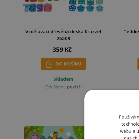
Vzdělávací dřevěná deska Kruzzel
Teddie
26509
359 Kč
DO KOŠÍKU
Skladem
Odešleme
pozítří
Používáme
technol
webu a u
našich