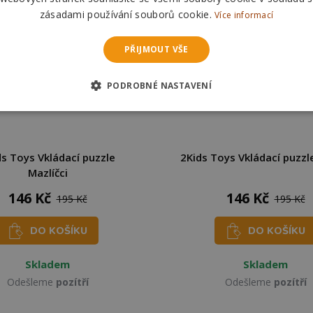
zásadami používání souborů cookie.
Více informací
PŘIJMOUT VŠE
PODROBNÉ NASTAVENÍ
ds Toys Vkládací puzzle
2Kids Toys Vkládací puzz
Mazlíčci
146 Kč
146 Kč
195 Kč
195 Kč
DO KOŠÍKU
DO KOŠÍKU
Skladem
Skladem
Odešleme
pozítří
Odešleme
pozítří