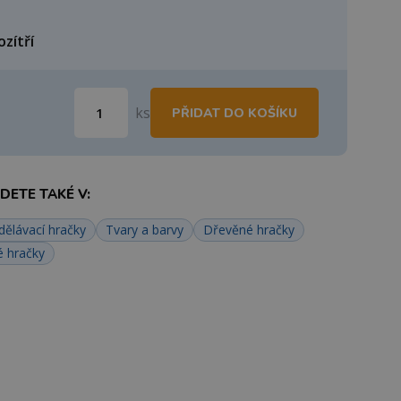
ozítří
ks
PŘIDAT DO KOŠÍKU
ETE TAKÉ V:
dělávací hračky
Tvary a barvy
Dřevěné hračky
é hračky