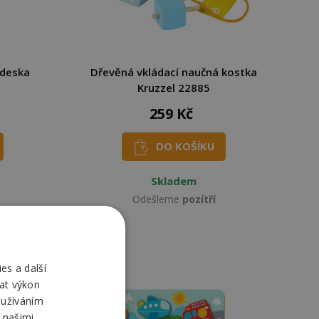
 deska
Dřevěná vkládací naučná kostka
Kruzzel 22885
259 Kč
DO KOŠÍKU
Skladem
Odešleme
pozítří
es a další
at výkon
oužíváním
 našimi