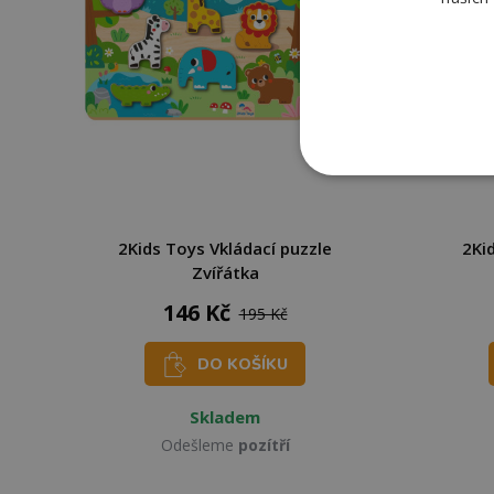
2Kids Toys Vkládací puzzle
2Ki
Zvířátka
146 Kč
195 Kč
DO KOŠÍKU
Skladem
Odešleme
pozítří