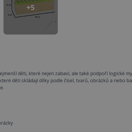
+5
jmenší děti, které nejen zabaví, ale také podpoří logické my
které děti skládají dílky podle čísel, tvarů, obrázků a nebo b
e.
brázky