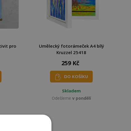
tivit pro
Umělecký fotorámeček A4 bílý
Kruzzel 25418
259 Kč
DO KOŠÍKU
Skladem
Odešleme
v pondělí