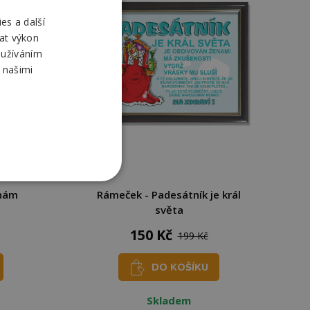
es a další
at výkon
oužíváním
 našimi
inám
Rámeček - Padesátník je král
světa
150 Kč
199 Kč
DO KOŠÍKU
Skladem