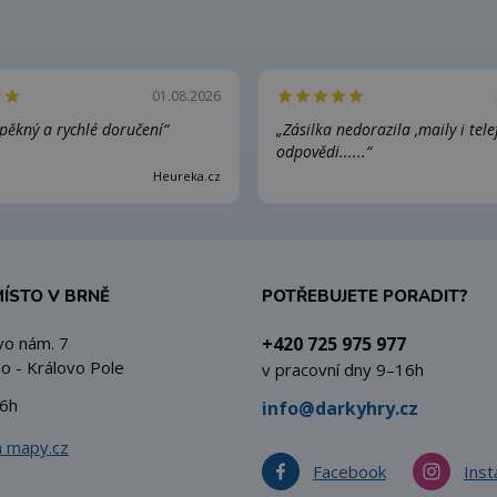
01.08.2026
pěkný a rychlé doručení“
„Zásilka nedorazila ,maily i tel
odpovědi......“
Heureka.cz
MÍSTO V BRNĚ
POTŘEBUJETE PORADIT?
vo nám. 7
+420 725 975 977
o - Královo Pole
v pracovní dny 9–16h
6h
info@darkyhry.cz
a mapy.cz
Facebook
Ins