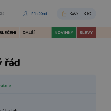
Přihlášení
Košík
0 Kč
6h)
BLEČENÍ
DALŠÍ
NOVINKY
SLEVY
ý řád
vatele
e čtvrtek