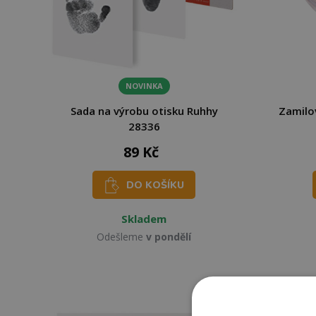
NOVINKA
Sada na výrobu otisku Ruhhy
Zamilo
28336
89 Kč
DO KOŠÍKU
Skladem
Odešleme
v pondělí