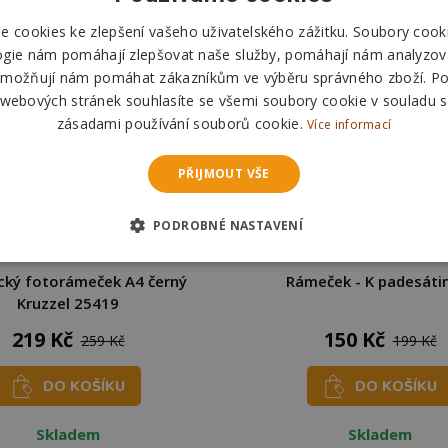
 cookies ke zlepšení vašeho uživatelského zážitku. Soubory cooki
ogie nám pomáhají zlepšovat naše služby, pomáhají nám analyzov
možňují nám pomáhat zákazníkům ve výběru správného zboží. P
 webových stránek souhlasíte se všemi soubory cookie v souladu s
zásadami používání souborů cookie.
Více informací
PŘIJMOUT VŠE
PODROBNÉ NASTAVENÍ
ký fotorámeček A4 černý
Rámeček - K padesát
Kruzzel 25419
219 Kč
150 Kč
259 Kč
199 Kč
DO KOŠÍKU
DO KOŠÍKU
Skladem
Skladem