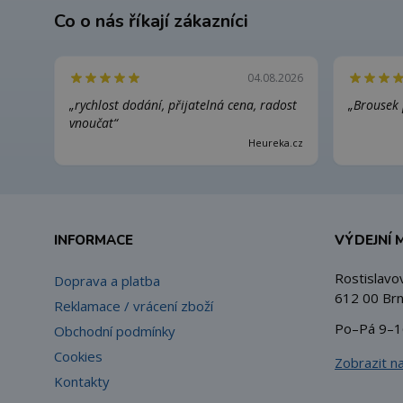
Co o nás říkají zákazníci
04.08.2026
„rychlost dodání, přijatelná cena, radost
„Brousek 
vnoučat“
Heureka.cz
INFORMACE
VÝDEJNÍ 
Rostislavo
Doprava a platba
612 00 Brn
Reklamace / vrácení zboží
Po–Pá 9–1
Obchodní podmínky
Cookies
Zobrazit n
Kontakty