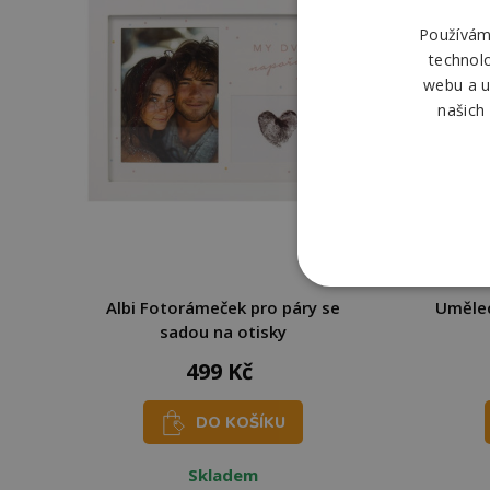
Používáme
technol
webu a u
našich
Albi Fotorámeček pro páry se
Umělec
sadou na otisky
499 Kč
DO KOŠÍKU
Skladem