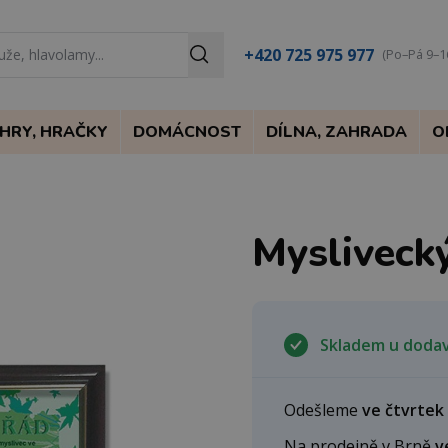
+420 725 975 977
(Po–Pá 9–1
HRY, HRAČKY
DOMÁCNOST
DÍLNA, ZAHRADA
O
Mysliveck
Skladem u doda
Odešleme
ve čtvrtek
Na prodejně v Brně
v