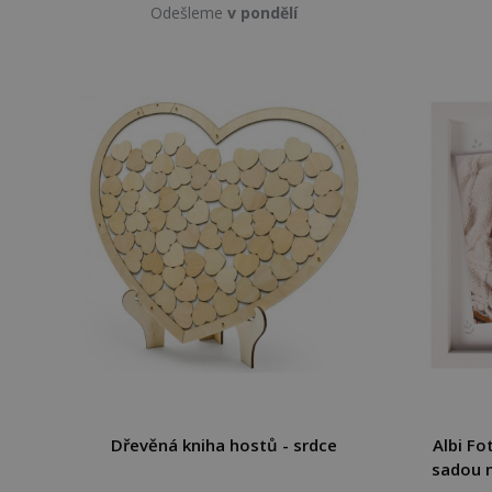
Odešleme
v pondělí
Dřevěná kniha hostů - srdce
Albi F
sadou n