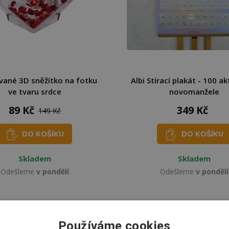
vané 3D sněžítko na fotku
Albi Stírací plakát - 100 ak
ve tvaru srdce
novomanžele
89 Kč
349 Kč
149 Kč
DO KOŠÍKU
DO KOŠÍKU
Skladem
Skladem
Odešleme
v pondělí
Odešleme
v pondělí
Používáme cookies