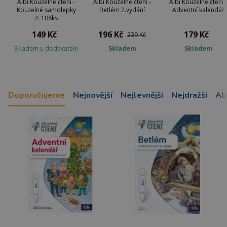
Albi Kouzelné čtení -
Albi Kouzelné čtení -
Albi Kouzelné čtení -
Kouzelné samolepky
Betlém 2.vydání
Adventní kalendář
2: 108ks
149 Kč
196 Kč
179 Kč
239 Kč
Skladem u dodavatele
Skladem
Skladem
Doporučujeme
Nejnovější
Nejlevnější
Nejdražší
Ab