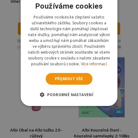
Interaktivní tabulka Umím
Vlajky
Používáme cookies
násobit
199 Kč
399 Kč
Používáme cookies ke zlepšení vašeho
uživatelského zážitku. Soubory cookies a
další technologie nám pomáhají zlepšovat
DO KOŠÍKU
DO KOŠÍKU
naše služby, pomáhají nám analyzovat výkon
webu a umožňují nám pomáhat zákazníkům
Skladem u dodavatele
Skladem u dodavatele
ve výběru správného zboží. Používáním
Odešleme
ve čtvrtek
Odešleme
ve čtvrtek
našich webových stránek souhlasíte se všemi
soubory cookie v souladu s našimi zásadami
používání souborů cookie.
Více informací
PŘIJMOUT VŠE
PODROBNÉ NASTAVENÍ
Albi Obal na Albi tužku 2.0 -
Albi Kouzelné čtení -
růžový
Kouzelné samolepky 2: 108ks