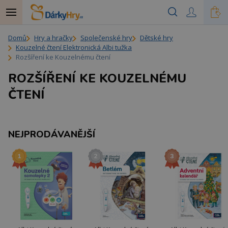
Domů
Hry a hračky
Společenské hry
Dětské hry
Kouzelné čtení Elektronická Albi tužka
Rozšíření ke Kouzelnému čtení
ROZŠÍŘENÍ KE KOUZELNÉMU
ČTENÍ
NEJPRODÁVANĚJŠÍ