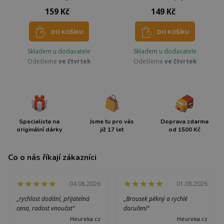
159 Kč
149 Kč
DO KOŠÍKU
DO KOŠÍKU
Skladem u dodavatele
Skladem u dodavatele
Odešleme
ve čtvrtek
Odešleme
ve čtvrtek
Specialista na
Jsme tu pro vás
Doprava zdarma
originální dárky
již 17 let
od 1500 Kč
Co o nás říkají zákazníci
04.08.2026
01.08.2026
„rychlost dodání, přijatelná
„Brousek pěkný a rychlé
cena, radost vnoučat“
doručení“
Heureka.cz
Heureka.cz