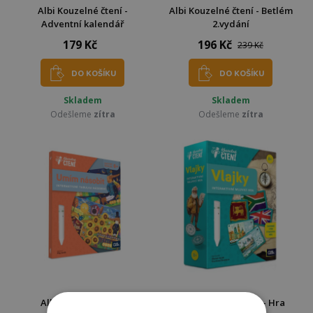
Albi Kouzelné čtení -
Albi Kouzelné čtení - Betlém
Adventní kalendář
2.vydání
179 Kč
196 Kč
239 Kč
DO KOŠÍKU
DO KOŠÍKU
Skladem
Skladem
Odešleme
zítra
Odešleme
zítra
Albi Kouzelné čtení
Albi Kouzelné čtení - Hra