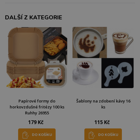
DALŠÍ Z KATEGORIE
Papírové formy do
Šablony na zdobení kávy 16
horkovzdušné fritézy 100 ks
ks
Ruhhy 26955
179 Kč
115 Kč
DO KOŠÍKU
DO KOŠÍKU