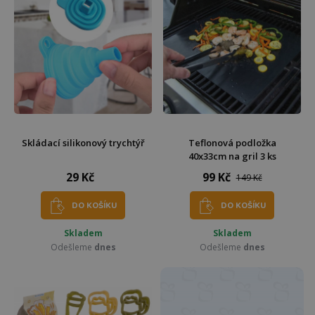
Skládací silikonový trychtýř
Teflonová podložka
40x33cm na gril 3 ks
29 Kč
99 Kč
149 Kč
DO KOŠÍKU
DO KOŠÍKU
Skladem
Skladem
Odešleme
dnes
Odešleme
dnes