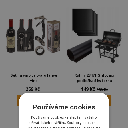
Set na víno ve tvaru láhve
Ruhhy 23471 Grilovací
vína
podložka 5 ks černá
259 Kč
149 Kč
189 Kč
DO KOŠÍKU
DO KOŠÍKU
Používáme cookies
Skladem
Skladem
Používáme cookies ke zlepšení vašeho
Odešleme
dnes
Odešleme
dnes
uživatelského zážitku. Soubory cookies a