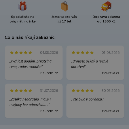
Specialista na
Jsme tu pro vás
Doprava zdarma
originální dárky
již 17 let
od 1500 Kč
Co o nás říkají zákazníci
04.08.2026
01.08.2026
„rychlost dodání, přijatelná
„Brousek pěkný a rychlé
cena, radost vnoučat“
doručení“
Heureka.cz
Heureka.cz
31.07.2026
30.07.2026
„Zásilka nedorazila ,maily i
„Vše bylo v pořádku.“
telefony bez odpovědi......“
Heureka.cz
Heureka.cz