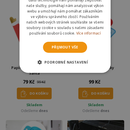
další technologie nám pomáhají zlepšovat
naše služby, pomáhají nám analyzovat výkon
webu a umožňují nám pomáhat zákazníkům
ve výběru správného zboží. Používáním
našich webových stránek souhlasíte se všemi
soubory cookie v souladu s našimi zásadami
používání souborů cookie.
Více informací
PŘIJMOUT VŠE
PODROBNÉ NASTAVENÍ
Papírové ubrousky 20 ks -
Čistič do mikrovlnky
Santa
79 Kč
99 Kč
99 Kč
DO KOŠÍKU
DO KOŠÍKU
Skladem
Skladem
Odešleme
dnes
Odešleme
dnes