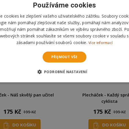
Používáme cookies
 cookies ke zlepšení vašeho uživatelského zážitku. Soubory cooki
ogie nám pomáhají zlepšovat naše služby, pomáhají nám analyzov
možňují nám pomáhat zákazníkům ve výběru správného zboží. P
 webových stránek souhlasíte se všemi soubory cookie v souladu s
zásadami používání souborů cookie.
Více informací
PŘIJMOUT VŠE
PODROBNÉ NASTAVENÍ
ek - Náš skvělý pan učitel
Plecháček - Každý spr
cyklista
175 Kč
175 Kč
199 Kč
199 Kč
DO KOŠÍKU
DO KOŠÍKU