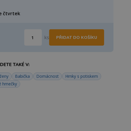
e čtvrtek
ks
PŘIDAT DO KOŠÍKU
ETE TAKÉ V:
 ženy
Babička
Domácnost
Hrnky s potiskem
é hrnečky