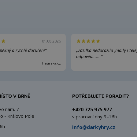
01.08.2026
pěkný a rychlé doručení“
„Zásilka nedorazila ,maily i tel
odpovědi......“
Heureka.cz
MÍSTO V BRNĚ
POTŘEBUJETE PORADIT?
vo nám. 7
+420 725 975 977
o - Královo Pole
v pracovní dny 9–16h
6h
info@darkyhry.cz