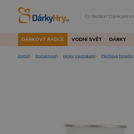
DÁRKOVÝ RÁDCE
VODNÍ SVĚT
DÁRKY
Domů
Domácnost
Hrnky s potiskem
Plechové hrnečky