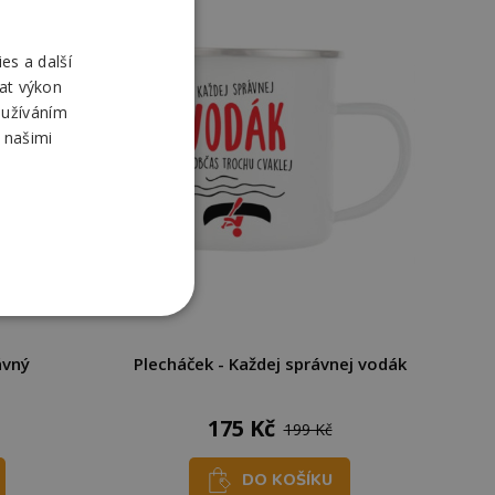
es a další
at výkon
oužíváním
 našimi
ávný
Plecháček - Každej správnej vodák
175 Kč
199 Kč
DO KOŠÍKU