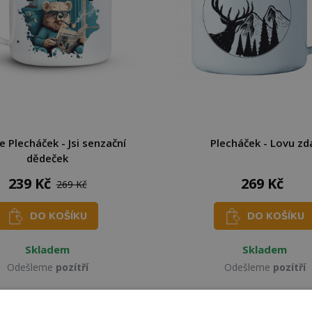
 Plecháček - Jsi senzační
Plecháček - Lovu zd
dědeček
239 Kč
269 Kč
269 Kč
DO KOŠÍKU
DO KOŠÍKU
Skladem
Skladem
Odešleme
pozítří
Odešleme
pozítří