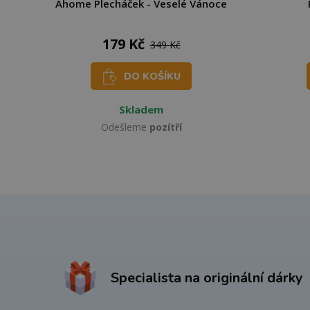
Ahome Plecháček - Veselé Vánoce
179 Kč
349 Kč
DO KOŠÍKU
Skladem
Odešleme
pozítří
Specialista na originální dárky