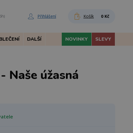
Přihlášení
Košík
0 Kč
6h)
BLEČENÍ
DALŠÍ
NOVINKY
SLEVY
 - Naše úžasná
vatele