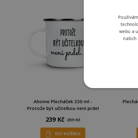
Používáme
technol
webu a u
našich
Ahome Plecháček 330 ml -
Plecháč
Protože být učitelkou není prdel
239 Kč
269 Kč
DO KOŠÍKU