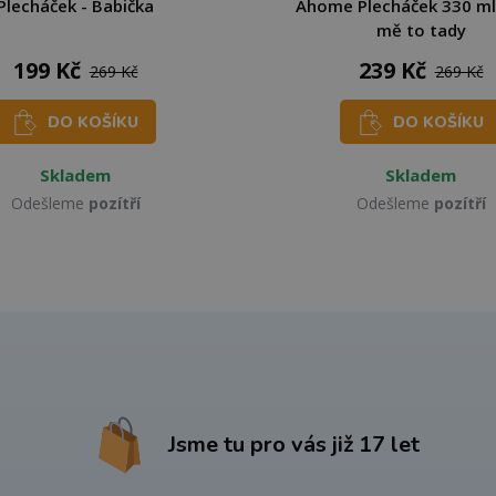
Plecháček - Babička
Ahome Plecháček 330 ml 
mě to tady
199 Kč
239 Kč
269 Kč
269 Kč
DO KOŠÍKU
DO KOŠÍKU
Skladem
Skladem
Odešleme
pozítří
Odešleme
pozítří
Jsme tu pro vás již 17 let