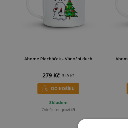
Ahome Plecháček - Vánoční duch
Ahome
279 Kč
349 Kč
DO KOŠÍKU
Skladem
Odešleme
pozítří