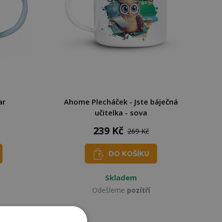
ar
Ahome Plecháček - Jste báječná
učitelka - sova
239 Kč
269 Kč
DO KOŠÍKU
Skladem
Odešleme
pozítří