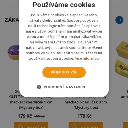
Používáme cookies
Používáme cookies ke zlepšení vašeho
ZÁKAZNÍCI TAKÉ NAKOUPILI
uživatelského zážitku. Soubory cookies a
další technologie nám pomáhají zlepšovat
naše služby, pomáhají nám analyzovat výkon
webu a umožňují nám pomáhat zákazníkům
ve výběru správného zboží. Používáním
našich webových stránek souhlasíte se všemi
soubory cookie v souladu s našimi zásadami
používání souborů cookie.
Více informací
PŘIJMOUT VŠE
PODROBNÉ NASTAVENÍ
Squishy Dumpling
Squishy Dumpling
GLITTER perleťový velký
RAINBOW duhový velký
ant
mačkací knedlíček 9 cm
mačkací knedlíček 9 cm
(Mystery box)
(Mystery box)
179 Kč
179 Kč
199 Kč
DO KOŠÍKU
DO KOŠÍKU