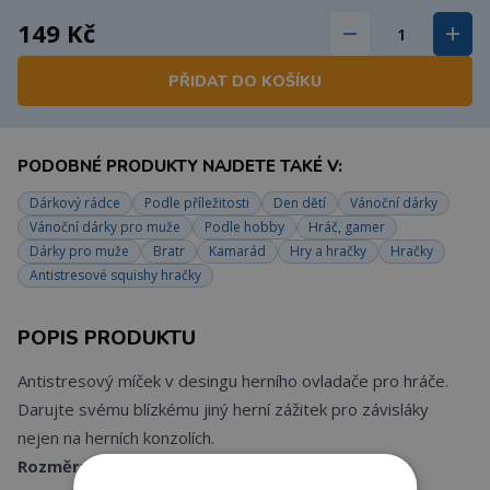
149 Kč
PŘIDAT DO KOŠÍKU
PODOBNÉ PRODUKTY NAJDETE TAKÉ V:
Dárkový rádce
Podle příležitosti
Den dětí
Vánoční dárky
Vánoční dárky pro muže
Podle hobby
Hráč, gamer
Dárky pro muže
Bratr
Kamarád
Hry a hračky
Hračky
Antistresové squishy hračky
POPIS PRODUKTU
Antistresový míček v desingu herního ovladače pro hráče.
Darujte svému blízkému jiný herní zážitek pro závisláky
nejen na herních konzolích.
Rozměr:
12 x 8 cm