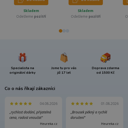
Skladem
Skladem
Odešleme
pozítří
Odešleme
pozítří
O
Specialista na
Jsme tu pro vás
Doprava zdarma
originální dárky
již 17 let
od 1500 Kč
Co o nás říkají zákazníci
04.08.2026
01.08.2026
„rychlost dodání, přijatelná
„Brousek pěkný a rychlé
cena, radost vnoučat“
doručení“
Heureka.cz
Heureka.cz