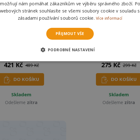
možňují nám pomáhat zákazníkům ve výběru správného zboží. P
 webových stránek souhlasíte se všemi soubory cookie v souladu s
zásadami používání souborů cookie.
Více informací
PŘIJMOUT VŠE
o Podložka pod puzzle
KIK Podložka na puzzle rol
PODROBNÉ NASTAVENÍ
ovací pro až 3000 dílků
2000 dílků
421 Kč
275 Kč
489 Kč
299 Kč
DO KOŠÍKU
DO KOŠÍKU
Skladem
Skladem
Odešleme
zítra
Odešleme
zítra