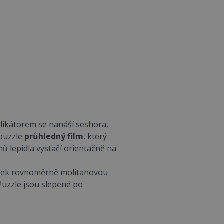
plikátorem se nanáší seshora,
 puzzle
průhledný film
, který
ů lepidla vystačí orientačně na
rázek rovnoměrně molitanovou
 Puzzle jsou slepené po