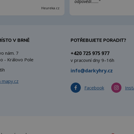
odpovědi......“
Heureka.cz
MÍSTO V BRNĚ
POTŘEBUJETE PORADIT?
vo nám. 7
+420 725 975 977
o - Královo Pole
v pracovní dny 9–16h
6h
info@darkyhry.cz
a mapy.cz
Facebook
Ins