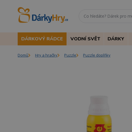
DÁRKOVÝ RÁDCE
VODNÍ SVĚT
DÁRKY
Domů
Hry a hračky
Puzzle
Puzzle doplňky