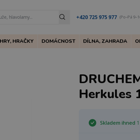
+420 725 975 977
(Po–Pá 9–1
HRY, HRAČKY
DOMÁCNOST
DÍLNA, ZAHRADA
O
DRUCHEMA
Herkules 
Skladem ihned
1