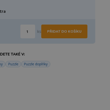
ítra
ks
PŘIDAT DO KOŠÍKU
ETE TAKÉ V:
ky
Puzzle
Puzzle doplňky