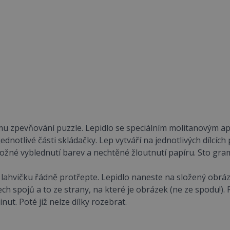
lému zpevňování puzzle. Lepidlo se speciálním molitanovým a
ednotlivé části skládačky. Lep vytváří na jednotlivých dílcích
ožné vyblednutí barev a nechtěné žloutnutí papíru. Sto gram
 lahvičku řádně protřepte. Lepidlo naneste na složený ob
ch spojů a to ze strany, na které je obrázek (ne ze spodu!).
nut. Poté již nelze dílky rozebrat.