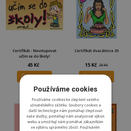
Certifikát - Nevstupovat
Certifikát dvacátnice 20
učím se do školy!
45 Kč
15 Kč
25 Kč
DO KOŠÍKU
DO KOŠÍKU
Používáme cookies
Skladem
Skladem
Odešleme
dnes
Odešleme
dnes
Používáme cookies ke zlepšení vašeho
uživatelského zážitku. Soubory cookies a
další technologie nám pomáhají zlepšovat
naše služby, pomáhají nám analyzovat výkon
webu a umožňují nám pomáhat zákazníkům
ve výběru správného zboží. Používáním