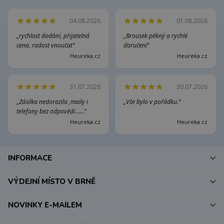
04.08.2026
01.08.2026
„rychlost dodání, přijatelná
„Brousek pěkný a rychlé
cena, radost vnoučat“
doručení“
Heureka.cz
Heureka.cz
31.07.2026
30.07.2026
„Zásilka nedorazila ,maily i
„Vše bylo v pořádku.“
telefony bez odpovědi......“
Heureka.cz
Heureka.cz
INFORMACE
VÝDEJNÍ MÍSTO V BRNĚ
NOVINKY E-MAILEM