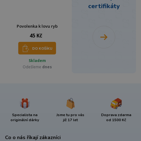
certifikáty
Povolenka k lovu ryb
45 Kč
DO KOŠÍKU
Skladem
Odešleme
dnes
Specialista na
Jsme tu pro vás
Doprava zdarma
originální dárky
již 17 let
od 1500 Kč
Co o nás říkají zákazníci