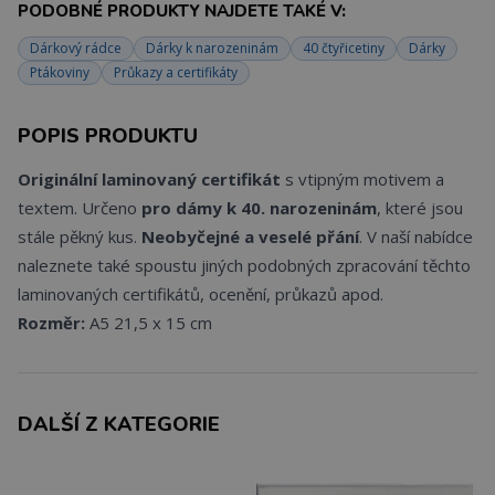
PODOBNÉ PRODUKTY NAJDETE TAKÉ V:
Dárkový rádce
Dárky k narozeninám
40 čtyřicetiny
Dárky
Ptákoviny
Průkazy a certifikáty
POPIS PRODUKTU
Originální laminovaný certifikát
s vtipným motivem a
textem. Určeno
pro dámy k 40. narozeninám
, které jsou
stále pěkný kus.
Neobyčejné a veselé přání
. V naší nabídce
naleznete také spoustu jiných podobných zpracování těchto
laminovaných certifikátů, ocenění, průkazů apod.
Rozměr:
A5 21,5 x 15 cm
DALŠÍ Z KATEGORIE