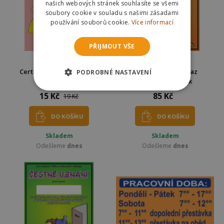
našich webových stránek souhlasíte se všemi
soubory cookie v souladu s našimi zásadami
používání souborů cookie.
Více informací
PŘIJMOUT VŠE
Certifikát - Dvacítka jsem
Čestné uznání - Svaz
PODROBNÉ NASTAVENÍ
krásná 20
hodných babiček
15 Kč
85 Kč
19 Kč
DO KOŠÍKU
DO KOŠÍKU
Skladem
Skladem
Odešleme
dnes
Odešleme
dnes