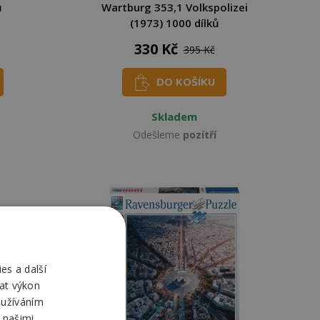
ů
Wartburg 353,1 Volkspolizei
(1973) 1000 dílků
330 Kč
395 Kč
DO KOŠÍKU
Skladem
Odešleme
pozítří
es a další
at výkon
oužíváním
 našimi