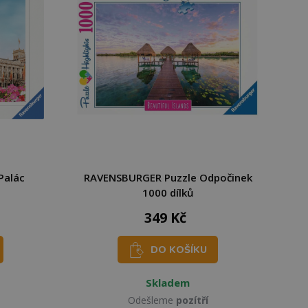
Palác
RAVENSBURGER Puzzle Odpočinek
1000 dílků
349 Kč
DO KOŠÍKU
Skladem
Odešleme
pozítří