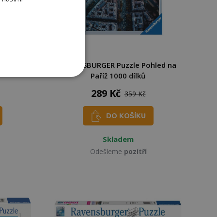
stické
RAVENSBURGER Puzzle Pohled na
Paříž 1000 dílků
289 Kč
359 Kč
DO KOŠÍKU
Skladem
Odešleme
pozítří