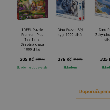
TREFL Puzzle
Dino Puzzle Bílý
Dino P
Premium Plus
tygr 1000 dílků
Zakyntho
Tea Time:
díl
Dřevěná chata
1000 dílků
205 Kč
276 Kč
325 
289 Kč
319 Kč
Skladem u dodavatele
Skladem
Skla
Doporučujem