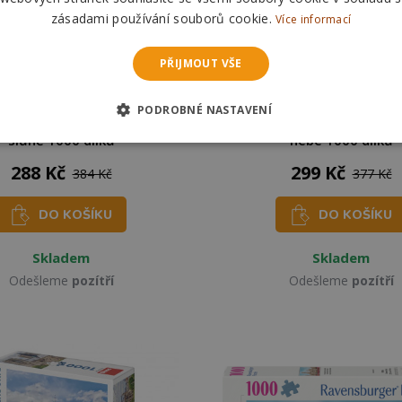
zásadami používání souborů cookie.
Více informací
PŘIJMOUT VŠE
PODROBNÉ NASTAVENÍ
GRAPHICS Puzzle Slon a
RAVENSBURGER Puzzle My
slůně 1000 dílků
nebe 1000 dílků
288 Kč
299 Kč
384 Kč
377 Kč
DO KOŠÍKU
DO KOŠÍKU
Skladem
Skladem
Odešleme
pozítří
Odešleme
pozítří