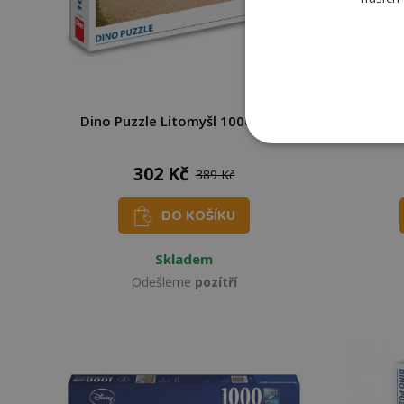
Dino Puzzle Litomyšl 1000 dílků
EURO
302 Kč
389 Kč
DO KOŠÍKU
Skladem
Odešleme
pozítří