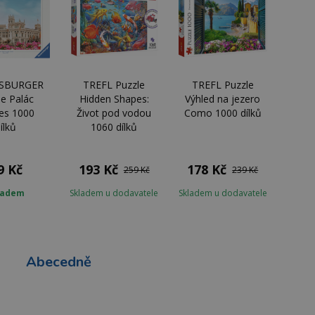
SBURGER
TREFL Puzzle
TREFL Puzzle
le Palác
Hidden Shapes:
Výhled na jezero
les 1000
Život pod vodou
Como 1000 dílků
ílků
1060 dílků
9 Kč
193 Kč
178 Kč
259 Kč
239 Kč
ladem
Skladem u dodavatele
Skladem u dodavatele
Abecedně