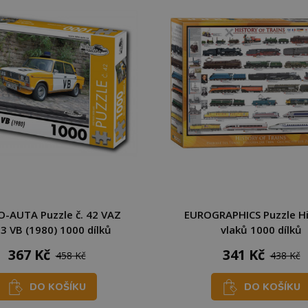
-AUTA Puzzle č. 42 VAZ
EUROGRAPHICS Puzzle Hi
3 VB (1980) 1000 dílků
vlaků 1000 dílků
367 Kč
341 Kč
458 Kč
438 Kč
DO KOŠÍKU
DO KOŠÍKU