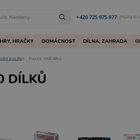
+420 725 975 977
(Po–Pá 9–1
HRY, HRAČKY
DOMÁCNOST
DÍLNA, ZAHRADA
O
sické puzzle
Puzzle 1000 dílků
0 DÍLKŮ