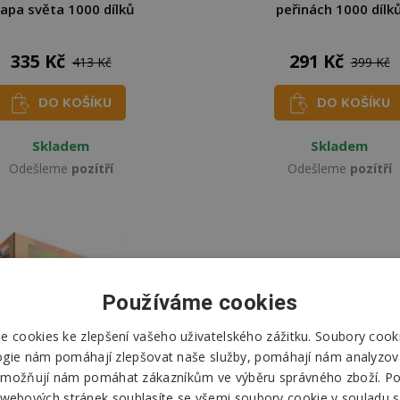
apa světa 1000 dílků
peřinách 1000 dílk
335 Kč
291 Kč
413 Kč
399 Kč
DO KOŠÍKU
DO KOŠÍKU
Skladem
Skladem
Odešleme
pozítří
Odešleme
pozítří
Používáme cookies
 cookies ke zlepšení vašeho uživatelského zážitku. Soubory cooki
ogie nám pomáhají zlepšovat naše služby, pomáhají nám analyzov
možňují nám pomáhat zákazníkům ve výběru správného zboží. P
 webových stránek souhlasíte se všemi soubory cookie v souladu s