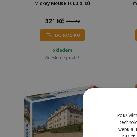
Mickey Mouse 1000 dílků
m
321 Kč
413 Kč
DO KOŠÍKU
Skladem
Odešleme
pozítří
Používáme
technol
webu a u
našich