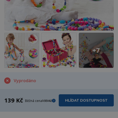
+7
Vyprodáno
139 Kč
HLÍDAT DOSTUPNOST
Běžná cena
199 Kč
i