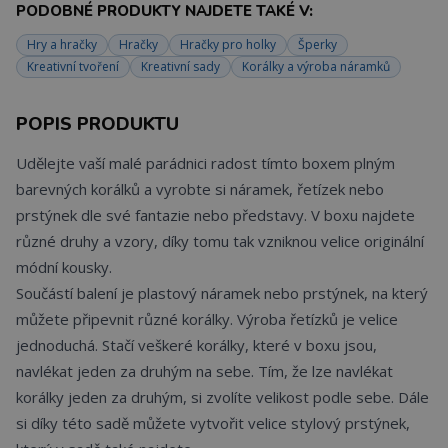
PODOBNÉ PRODUKTY NAJDETE TAKÉ V:
Hry a hračky
Hračky
Hračky pro holky
Šperky
Kreativní tvoření
Kreativní sady
Korálky a výroba náramků
POPIS PRODUKTU
Udělejte vaší malé parádnici radost tímto boxem plným
barevných korálků a vyrobte si náramek, řetízek nebo
prstýnek dle své fantazie nebo představy. V boxu najdete
různé druhy a vzory, díky tomu tak vzniknou velice originální
módní kousky.
Součástí balení je plastový náramek nebo prstýnek, na který
můžete připevnit různé korálky. Výroba řetízků je velice
jednoduchá. Stačí veškeré korálky, které v boxu jsou,
navlékat jeden za druhým na sebe. Tím, že lze navlékat
korálky jeden za druhým, si zvolíte velikost podle sebe. Dále
si díky této sadě můžete vytvořit velice stylový prstýnek,