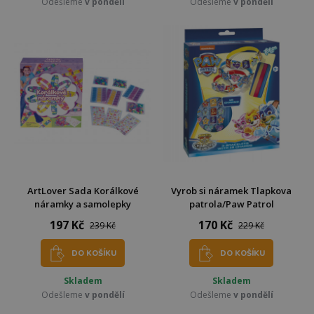
Odešleme
v pondělí
Odešleme
v pondělí
ArtLover Sada Korálkové
Vyrob si náramek Tlapkova
náramky a samolepky
patrola/Paw Patrol
197 Kč
170 Kč
239 Kč
229 Kč
DO KOŠÍKU
DO KOŠÍKU
Skladem
Skladem
Odešleme
v pondělí
Odešleme
v pondělí