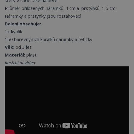
který v sadě také najdete.
Průměr přiložených náramků: 4 cm a prstýnků: 1,5 cm.
Náramky a prstýnky jsou roztahovací.
Balení obsahuje:
1x kyblík
150 barevnýmch korálků náramky a řetízky
Věk:
od 3 let
Materiál:
plast
Ilustrační video: