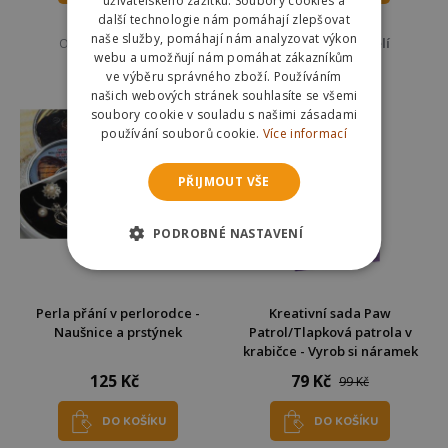
uživatelského zážitku. Soubory cookies a
další technologie nám pomáhají zlepšovat
Skladem
Skladem
naše služby, pomáhají nám analyzovat výkon
Odešleme
v pondělí
Odešleme
v pondělí
webu a umožňují nám pomáhat zákazníkům
ve výběru správného zboží. Používáním
našich webových stránek souhlasíte se všemi
soubory cookie v souladu s našimi zásadami
používání souborů cookie.
Více informací
PŘIJMOUT VŠE
PODROBNÉ NASTAVENÍ
Perla přání v perlorodce -
Kreativní sada Paw
Naušnice a prstýnek
Patrol/Tlapková patrola v
krabičce - Vyrob si náramek
125 Kč
79 Kč
99 Kč
DO KOŠÍKU
DO KOŠÍKU