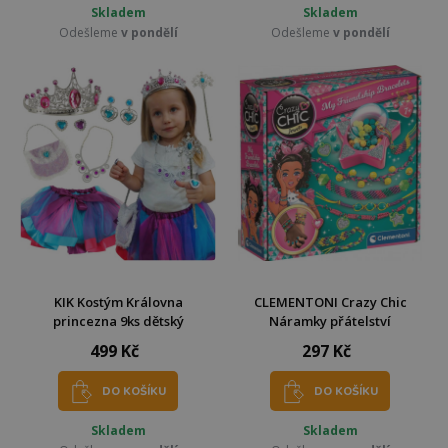
Skladem
Skladem
Odešleme
v pondělí
Odešleme
v pondělí
KIK Kostým Královna
CLEMENTONI Crazy Chic
princezna 9ks dětský
Náramky přátelství
499 Kč
297 Kč
DO KOŠÍKU
DO KOŠÍKU
Skladem
Skladem