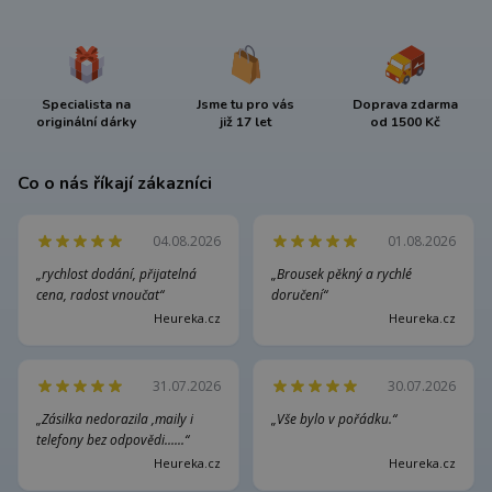
Specialista na
Jsme tu pro vás
Doprava zdarma
originální dárky
již 17 let
od 1500 Kč
Co o nás říkají zákazníci
04.08.2026
01.08.2026
„rychlost dodání, přijatelná
„Brousek pěkný a rychlé
cena, radost vnoučat“
doručení“
Heureka.cz
Heureka.cz
31.07.2026
30.07.2026
„Zásilka nedorazila ,maily i
„Vše bylo v pořádku.“
telefony bez odpovědi......“
Heureka.cz
Heureka.cz