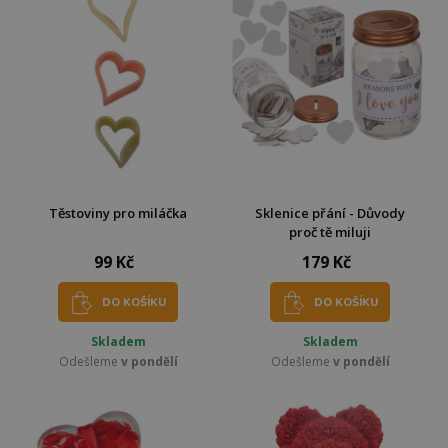
Těstoviny pro miláčka
Sklenice přání - Důvody
proč tě miluji
99 Kč
179 Kč
DO KOŠÍKU
DO KOŠÍKU
Skladem
Skladem
Odešleme
v pondělí
Odešleme
v pondělí