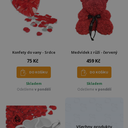
Konfety do vany - Srdce
Medvídek z růží - červený
75 Kč
459 Kč
DO KOŠÍKU
DO KOŠÍKU
Skladem
Skladem
Odešleme
v pondělí
Odešleme
v pondělí
Všechny produkty