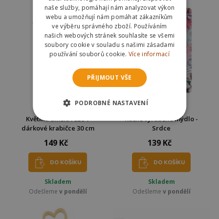
naše služby, pomáhají nám analyzovat výkon
webu a umožňují nám pomáhat zákazníkům
ve výběru správného zboží. Používáním
našich webových stránek souhlasíte se všemi
soubory cookie v souladu s našimi zásadami
používání souborů cookie.
Více informací
PŘIJMOUT VŠE
PODROBNÉ NASTAVENÍ
Květina umělá růže v
Ručně vyráběné mýdlo -
dárkové krabičce 30 cm
Srdce
149 Kč
139 Kč
DO KOŠÍKU
DO KOŠÍKU
Skladem
Skladem
Odešleme
v pondělí
Odešleme
v pondělí