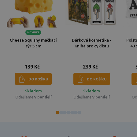
NOVINKA
Cheese Squishy mačkací
Dárková kosmetika -
Polšt
sýr 5 cm
Kniha pro cyklistu
40 
139 Kč
239 Kč
DO KOŠÍKU
DO KOŠÍKU
Skladem
Skladem
Odešleme
v pondělí
Odešleme
v pondělí
Od