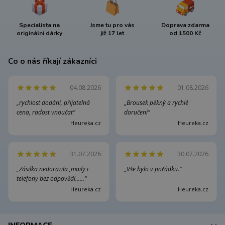
Specialista na
Jsme tu pro vás
Doprava zdarma
originální dárky
již 17 let
od 1500 Kč
Co o nás říkají zákazníci
04.08.2026
01.08.2026
„rychlost dodání, přijatelná
„Brousek pěkný a rychlé
cena, radost vnoučat“
doručení“
Heureka.cz
Heureka.cz
31.07.2026
30.07.2026
„Zásilka nedorazila ,maily i
„Vše bylo v pořádku.“
telefony bez odpovědi......“
Heureka.cz
Heureka.cz