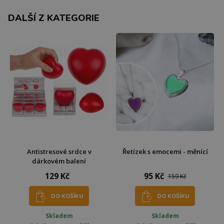
DALŠÍ Z KATEGORIE
Antistresové srdce v
Řetízek s emocemi - měnící
dárkovém balení
129 Kč
95 Kč
159 Kč
DO KOŠÍKU
DO KOŠÍKU
Skladem
Skladem