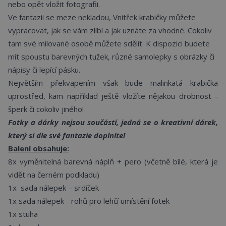
nebo opět vložit fotografii.
Ve fantazii se meze nekladou, Vnitřek krabičky můžete
vypracovat, jak se vám zlíbí a jak uznáte za vhodné. Cokoliv
tam své milované osobě můžete sdělit. K dispozici budete
mít spoustu barevných tužek, různé samolepky s obrázky či
nápisy či lepící pásku.
Největším překvapením však bude malinkatá krabička
uprostřed, kam například ještě vložíte nějakou drobnost -
šperk či cokoliv jiného!
Fotky a dárky nejsou součástí, jedná se o kreativní dárek,
který si dle své fantazie doplníte!
Balení obsahuje:
8x vyměnitelná barevná náplň + pero (včetně bílé, která je
vidět na černém podkladu)
1x
sada nálepek – srdíček
1x sada nálepek - rohů pro lehčí umístění fotek
1x stuha