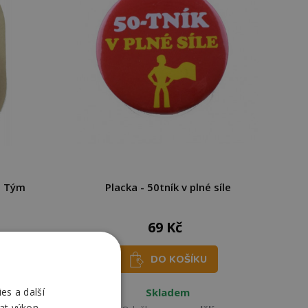
- Tým
Placka - 50tník v plné síle
69 Kč
DO KOŠÍKU
es a další
Skladem
at výkon