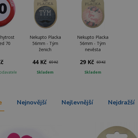
Chytrost
Nekupto Placka
Nekupto Placka
ed 70
56mm - Tým
56mm - Tým
ženich
nevěsta
Kč
44 Kč
29 Kč
69 Kč
69 Kč
odavatele
Skladem
Skladem
e
Nejnovější
Nejlevnější
Nejdražší