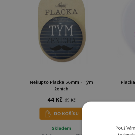
Nekupto Placka 56mm - Tým
Placka
ženich
44 Kč
69 Kč
DO KOŠÍKU
Používáme
Skladem
technol