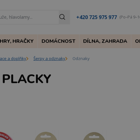
+420 725 975 977
(Po–Pá 9–1
HRY, HRAČKY
DOMÁCNOST
DÍLNA, ZAHRADA
O
race a doplňky
Šerpy a odznaky
Odznaky
 PLACKY