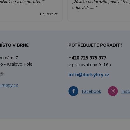
pěkný a rychlé doručení“
„Zásilka nedorazila ,maily i tel
odpovědi......“
Heureka.cz
MÍSTO V BRNĚ
POTŘEBUJETE PORADIT?
vo nám. 7
+420 725 975 977
o - Královo Pole
v pracovní dny 9–16h
6h
info@darkyhry.cz
a mapy.cz
Facebook
Ins