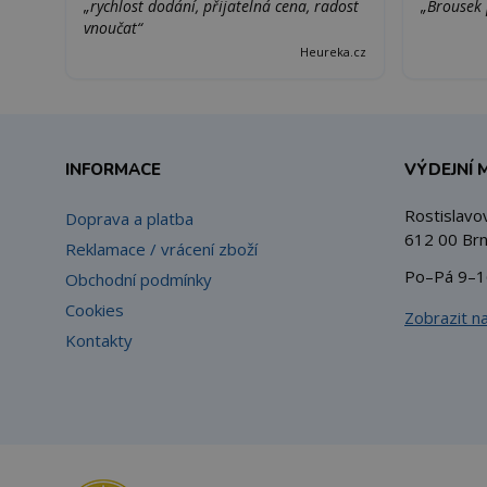
„rychlost dodání, přijatelná cena, radost
„Brousek 
vnoučat“
Heureka.cz
INFORMACE
VÝDEJNÍ 
Rostislavo
Doprava a platba
612 00 Brn
Reklamace / vrácení zboží
Po–Pá 9–1
Obchodní podmínky
Cookies
Zobrazit n
Kontakty