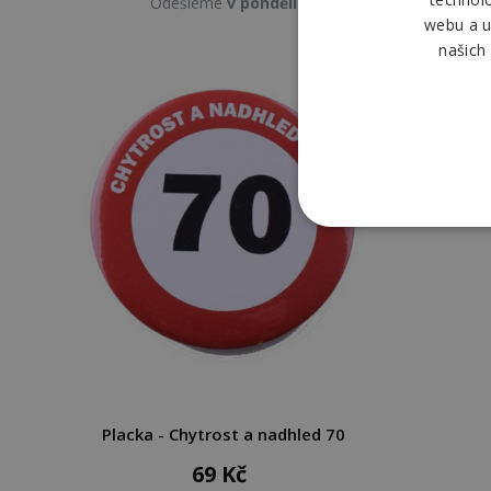
Odešleme
v pondělí
webu a u
našich
Placka - Chytrost a nadhled 70
69 Kč