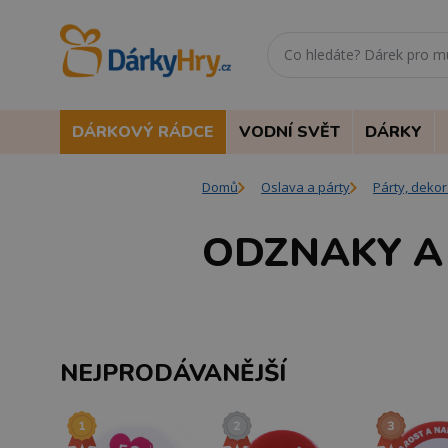
DÁRKOVÝ RÁDCE
VODNÍ SVĚT
DÁRKY
Domů
Oslava a párty
Párty, deko
ODZNAKY A
NEJPRODÁVANĚJŠÍ