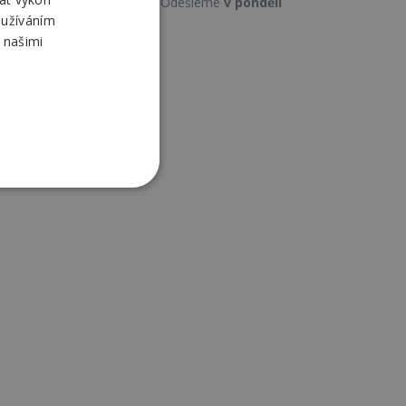
Odešleme
v pondělí
oužíváním
 našimi