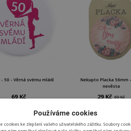
 - 50 - Věrná svému mládí
Nekupto Placka 56mm 
nevěsta
69 Kč
29 Kč
69 Kč
DO KOŠÍKU
DO KOŠÍKU
Používáme cookies
 cookies ke zlepšení vašeho uživatelského zážitku. Soubory cooki
Skladem
Skladem
ogie nám pomáhají zlepšovat naše služby, pomáhají nám analyzov