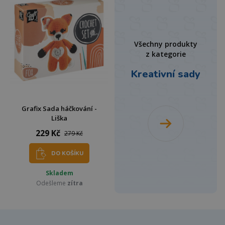
Všechny produkty
z kategorie
Kreativní sady
Grafix Sada háčkování -
Liška
229 Kč
279 Kč
DO KOŠÍKU
Skladem
Odešleme
zítra