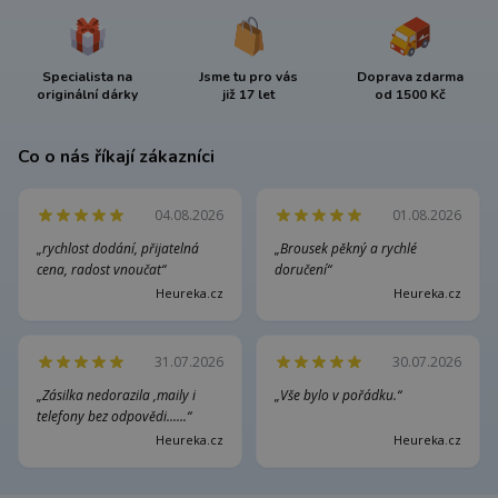
Specialista na
Jsme tu pro vás
Doprava zdarma
originální dárky
již 17 let
od 1500 Kč
Co o nás říkají zákazníci
04.08.2026
01.08.2026
„rychlost dodání, přijatelná
„Brousek pěkný a rychlé
cena, radost vnoučat“
doručení“
Heureka.cz
Heureka.cz
31.07.2026
30.07.2026
„Zásilka nedorazila ,maily i
„Vše bylo v pořádku.“
telefony bez odpovědi......“
Heureka.cz
Heureka.cz