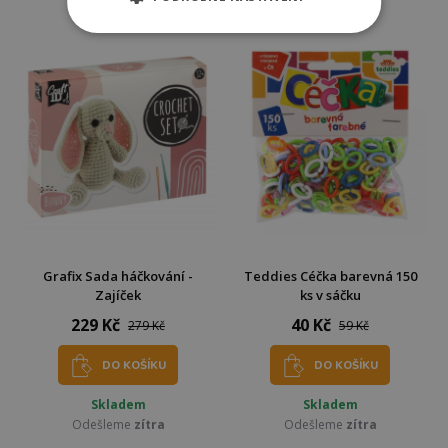
Odešleme
zítra
Odešleme
zítra
Grafix Sada háčkování -
Teddies Céčka barevná 150
Zajíček
ks v sáčku
229 Kč
40 Kč
279 Kč
59 Kč
DO KOŠÍKU
DO KOŠÍKU
Skladem
Skladem
Odešleme
zítra
Odešleme
zítra