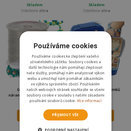
Skladem
Skladem
Odešleme
zítra
Odešleme
zítra
Používáme cookies
Používáme cookies ke zlepšení vašeho
uživatelského zážitku. Soubory cookies a
další technologie nám pomáhají zlepšovat
naše služby, pomáhají nám analyzovat výkon
webu a umožňují nám pomáhat zákazníkům
ve výběru správného zboží. Používáním
Gumička na výrobu
Sada na výrobu náramků
našich webových stránek souhlasíte se všemi
náramků 40 m Kruzzel 24753
korálky Stitch
soubory cookie v souladu s našimi zásadami
používání souborů cookie.
Více informací
49 Kč
495 Kč
PŘIJMOUT VŠE
DO KOŠÍKU
DO KOŠÍKU
Skladem
Skladem
PODROBNÉ NASTAVENÍ