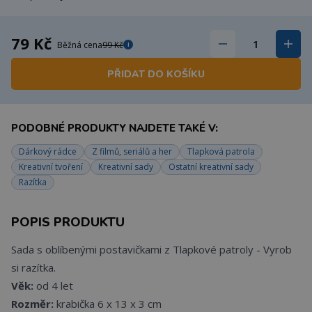
79 Kč
Běžná cena
99 Kč
i
PŘIDAT DO KOŠÍKU
PODOBNÉ PRODUKTY NAJDETE TAKÉ V:
Dárkový rádce
Z filmů, seriálů a her
Tlapková patrola
Kreativní tvoření
Kreativní sady
Ostatní kreativní sady
Razítka
POPIS PRODUKTU
Sada s oblíbenými postavičkami z Tlapkové patroly - Vyrob
si razítka.
Věk:
od 4 let
Rozměr:
krabička 6 x 13 x 3 cm