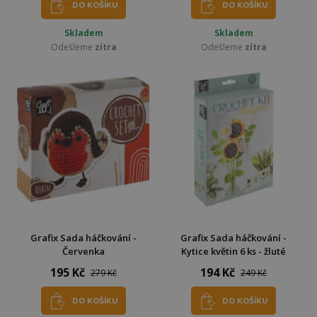
DO KOŠÍKU
DO KOŠÍKU
Skladem
Skladem
Odešleme
zítra
Odešleme
zítra
Grafix Sada háčkování -
Grafix Sada háčkování -
Červenka
Kytice květin 6 ks - žluté
195 Kč
194 Kč
279 Kč
249 Kč
DO KOŠÍKU
DO KOŠÍKU