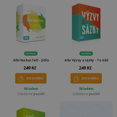
NOVINKA
NOVINKA
Albi Na kus řeči - Jídlo
Albi Výzvy a sázky - To dáš
249 Kč
249 Kč
DO KOŠÍKU
DO KOŠÍKU
Skladem
Skladem
Odešleme
pozítří
Odešleme
pozítří