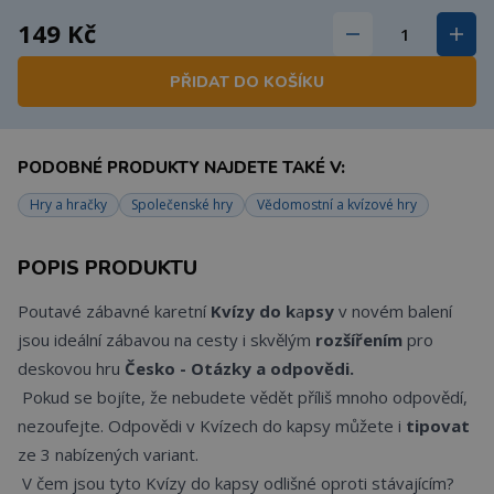
149 Kč
PŘIDAT DO KOŠÍKU
PODOBNÉ PRODUKTY NAJDETE TAKÉ V:
Hry a hračky
Společenské hry
Vědomostní a kvízové hry
POPIS PRODUKTU
Poutavé zábavné karetní
Kvízy do k
a
psy
v novém balení
jsou ideální zábavou na cesty i skvělým
rozšířením
pro
deskovou hru
Česko - Otázky a odpovědi.
Pokud se bojíte, že nebudete vědět příliš mnoho odpovědí,
nezoufejte. Odpovědi v Kvízech do kapsy můžete i
tipovat
ze 3 nabízených variant.
V čem jsou tyto Kvízy do kapsy odlišné oproti stávajícím?