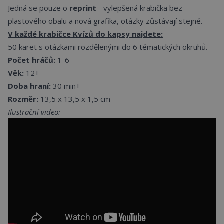
Jedná se pouze o
reprint
- vylepšená krabička bez
plastového obalu a nová grafika, otázky zůstávají stejné.
V každé krabičce Kvízů do kapsy najdete:
50 karet s otázkami rozdělenými do 6 tématických okruhů.
Počet hráčů:
1-6
Věk:
12+
Doba hraní:
30 min+
Rozměr:
13,5 x 13,5 x 1,5 cm
Ilustrační video: