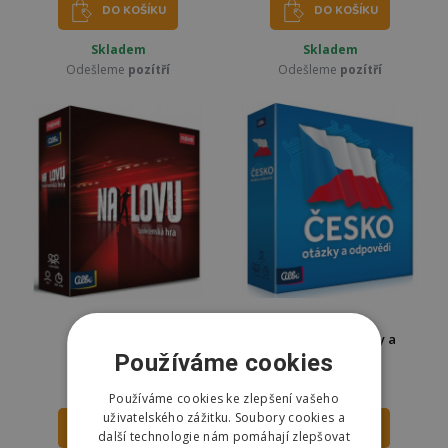
DO KOŠÍKU
DO KOŠÍKU
Skladem
Skladem
Odešleme
pozítří
Odešleme
pozítří
Albi Na lovu
Albi Česko - Otázky a
odpovědi
Používáme cookies
769 Kč
679 Kč
799 Kč
699 Kč
Používáme cookies ke zlepšení vašeho
uživatelského zážitku. Soubory cookies a
DO KOŠÍKU
DO KOŠÍKU
další technologie nám pomáhají zlepšovat