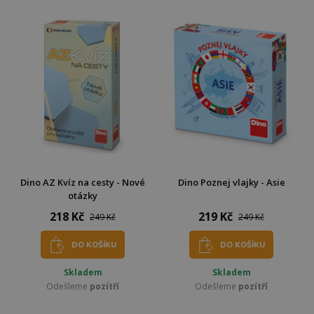
Dino AZ Kvíz na cesty - Nové
Dino Poznej vlajky - Asie
otázky
218 Kč
219 Kč
249 Kč
249 Kč
DO KOŠÍKU
DO KOŠÍKU
Skladem
Skladem
Odešleme
pozítří
Odešleme
pozítří