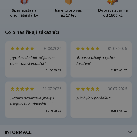
Specialista na
Jsme tu pro vás
Doprava zdarma
originální dárky
již 17 let
od 1500 Kč
Co o nás říkají zákazníci
04.08.2026
01.08.2026
„rychlost dodání, přijatelná
„Brousek pěkný a rychlé
cena, radost vnoučat“
doručení“
Heureka.cz
Heureka.cz
31.07.2026
30.07.2026
„Zásilka nedorazila ,maily i
„Vše bylo v pořádku.“
telefony bez odpovědi......“
Heureka.cz
Heureka.cz
INFORMACE