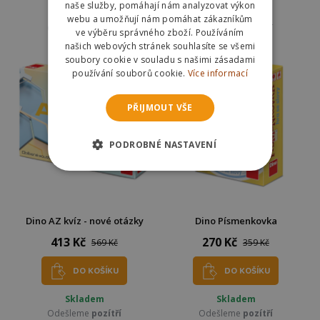
naše služby, pomáhají nám analyzovat výkon
Skladem
Skladem
webu a umožňují nám pomáhat zákazníkům
Odešleme
pozítří
Odešleme
pozítří
ve výběru správného zboží. Používáním
našich webových stránek souhlasíte se všemi
soubory cookie v souladu s našimi zásadami
používání souborů cookie.
Více informací
PŘIJMOUT VŠE
PODROBNÉ NASTAVENÍ
Dino AZ kvíz - nové otázky
Dino Písmenkovka
413 Kč
270 Kč
569 Kč
359 Kč
DO KOŠÍKU
DO KOŠÍKU
Skladem
Skladem
Odešleme
pozítří
Odešleme
pozítří