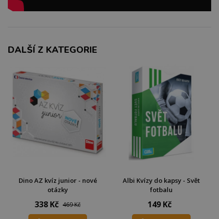
DALŠÍ Z KATEGORIE
Dino AZ kvíz junior - nové
Albi Kvízy do kapsy - Svět
otázky
fotbalu
338 Kč
149 Kč
469 Kč