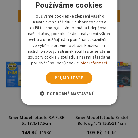
120 Kč
120 Kč
Používáme cookies
159 Kč
159 Kč
Používáme cookies ke zlepšení vašeho
DO KOŠÍKU
DO KOŠÍKU
uživatelského zážitku. Soubory cookies a
další technologie nám pomáhají zlepšovat
Skladem
Skladem
naše služby, pomáhají nám analyzovat výkon
Odešleme
zítra
Odešleme
zítra
webu a umožňují nám pomáhat zákazníkům
ve výběru správného zboží. Používáním
našich webových stránek souhlasíte se všemi
soubory cookie v souladu s našimi zásadami
používání souborů cookie.
Více informací
PŘIJMOUT VŠE
PODROBNÉ NASTAVENÍ
Směr Model letadlo R.A.F. SE
Směr Model letadlo Bristol
5a 13,8x17,5cm
Bulldog 1:48 15,3x21,1cm
149 Kč
103 Kč
159 Kč
141 Kč