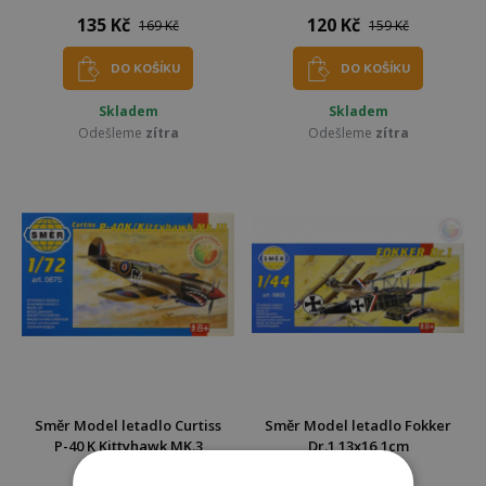
135 Kč
120 Kč
169 Kč
159 Kč
DO KOŠÍKU
DO KOŠÍKU
Skladem
Skladem
Odešleme
zítra
Odešleme
zítra
Směr Model letadlo Curtiss
Směr Model letadlo Fokker
P-40 K Kittyhawk MK.3
Dr.1 13x16,1cm
13,2x15,7cm