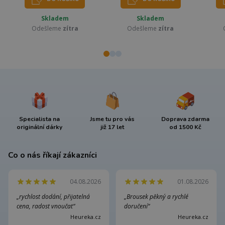
Skladem
Skladem
Odešleme
zítra
Odešleme
zítra
Specialista na
Jsme tu pro vás
Doprava zdarma
originální dárky
již 17 let
od 1500 Kč
Co o nás říkají zákazníci
04.08.2026
01.08.2026
„rychlost dodání, přijatelná
„Brousek pěkný a rychlé
cena, radost vnoučat“
doručení“
Heureka.cz
Heureka.cz