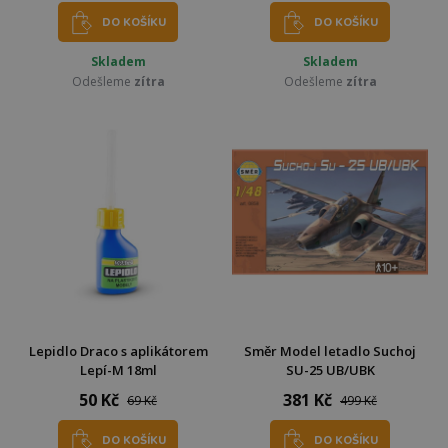
DO KOŠÍKU
DO KOŠÍKU
Skladem
Skladem
Odešleme
zítra
Odešleme
zítra
Lepidlo Draco s aplikátorem
Směr Model letadlo Suchoj
Lepí-M 18ml
SU-25 UB/UBK
50 Kč
381 Kč
69 Kč
499 Kč
DO KOŠÍKU
DO KOŠÍKU