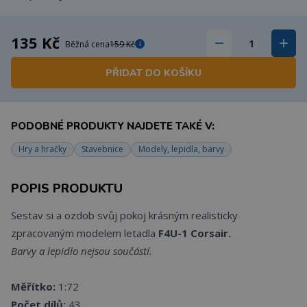
135 Kč
Běžná cena
159 Kč
i
PŘIDAT DO KOŠÍKU
PODOBNÉ PRODUKTY NAJDETE TAKÉ V:
Hry a hračky
Stavebnice
Modely, lepidla, barvy
POPIS PRODUKTU
Sestav si a ozdob svůj pokoj krásným realisticky
zpracovaným modelem letadla
F4U-1 Corsair.
Barvy a lepidlo nejsou součástí.
Měřítko:
1:72
Počet dílů:
43