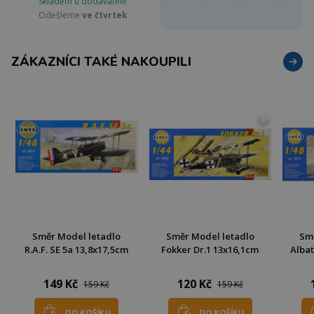
Skladem u dodavatele
Odešleme
ve čtvrtek
ZÁKAZNÍCI TAKÉ NAKOUPILI
Směr Model letadlo
Směr Model letadlo
Sm
R.A.F. SE 5a 13,8x17,5cm
Fokker Dr.1 13x16,1cm
Albat
149 Kč
120 Kč
159 Kč
159 Kč
DO KOŠÍKU
DO KOŠÍKU