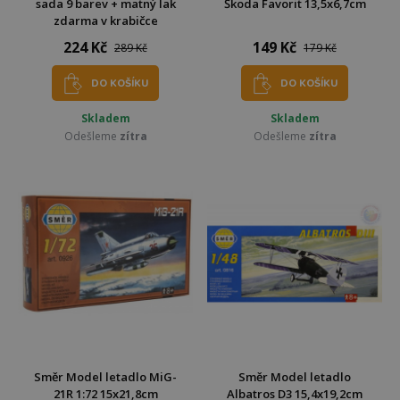
sada 9 barev + matný lak
Škoda Favorit 13,5x6,7cm
zdarma v krabičce
224 Kč
149 Kč
289 Kč
179 Kč
DO KOŠÍKU
DO KOŠÍKU
Skladem
Skladem
Odešleme
zítra
Odešleme
zítra
Směr Model letadlo MiG-
Směr Model letadlo
21R 1:72 15x21,8cm
Albatros D3 15,4x19,2cm