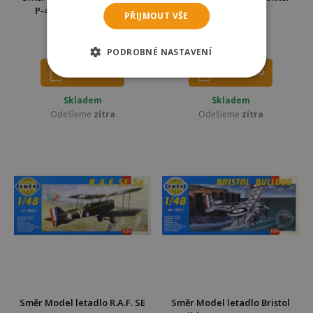
P-40 K Kittyhawk MK.3
Dr.1 13x16,1cm
PŘIJMOUT VŠE
13,2x15,7cm
120 Kč
120 Kč
159 Kč
159 Kč
PODROBNÉ NASTAVENÍ
DO KOŠÍKU
DO KOŠÍKU
Skladem
Skladem
Odešleme
zítra
Odešleme
zítra
Směr Model letadlo R.A.F. SE
Směr Model letadlo Bristol