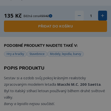
135 Kč
Běžná cena
159 Kč
i
PŘIDAT DO KOŠÍKU
PODOBNÉ PRODUKTY NAJDETE TAKÉ V:
Hry a hračky
Stavebnice
Modely, lepidla, barvy
POPIS PRODUKTU
Sestav si a ozdob svůj pokoj krásným realisticky
zpracovaným modelem letadla
Macchi M.C. 200 Saetta
.
Byl to italský stíhací letoun používaný během druhé světové
války.
Barvy a lepidlo nejsou součástí.