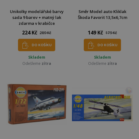
Unikolky modelářské barvy
Směr Model auto Kliklak
sada 9 barev + matný lak
Škoda Favorit 13,5x6,7cm
zdarma v krabičce
224 Kč
149 Kč
289 Kč
179 Kč
DO KOŠÍKU
DO KOŠÍKU
Skladem
Skladem
Odešleme
zítra
Odešleme
zítra