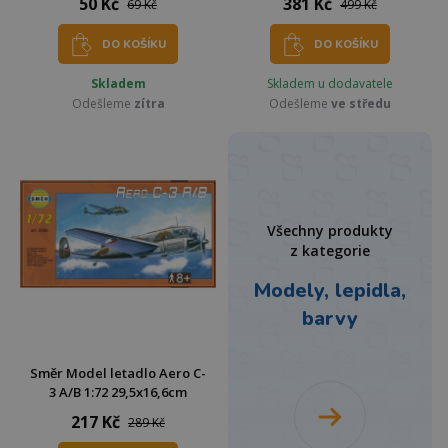
50 Kč
381 Kč
69 Kč
499 Kč
DO KOŠÍKU
DO KOŠÍKU
Skladem
Skladem u dodavatele
Odešleme
zítra
Odešleme
ve středu
Všechny produkty
z kategorie
Modely, lepidla,
barvy
Směr Model letadlo Aero C-
3 A/B 1:72 29,5x16,6cm
217 Kč
289 Kč