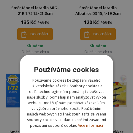
Směr Model letadlo MiG-
Směr Model letadlo
21R 1:72 15x21,8cm
Albatros D3 15,4x19,2cm
135 Kč
120 Kč
169 Kč
159 Kč
DO KOŠÍKU
DO KOŠÍKU
Skladem
Skladem
Odešleme
zítra
Odešleme
zítra
Používáme cookies
Používáme cookies ke zlepšení vašeho
uživatelského zážitku. Soubory cookies a
další technologie nám pomáhají zlepšovat
naše služby, pomáhají nám analyzovat výkon
webu a umožňují nám pomáhat zákazníkům
ve výběru správného zboží. Používáním
našich webových stránek souhlasíte se všemi
soubory cookie v souladu s našimi zásadami
používání souborů cookie.
Více informací
Směr Model letadlo Curtiss
Směr Model letadlo Fokker