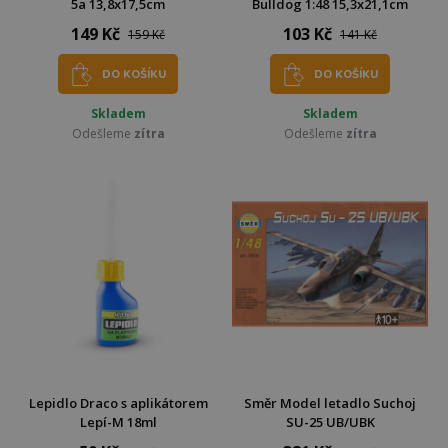
5a 13,8x17,5cm
Bulldog 1:48 15,3x21,1cm
149 Kč
103 Kč
159 Kč
141 Kč
DO KOŠÍKU
DO KOŠÍKU
Skladem
Skladem
Odešleme
zítra
Odešleme
zítra
Lepidlo Draco s aplikátorem
Směr Model letadlo Suchoj
Lepí-M 18ml
SU-25 UB/UBK