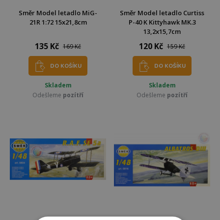
Směr Model letadlo MiG-
Směr Model letadlo Curtiss
21R 1:72 15x21,8cm
P-40 K Kittyhawk MK.3
13,2x15,7cm
135 Kč
120 Kč
169 Kč
159 Kč
DO KOŠÍKU
DO KOŠÍKU
Skladem
Skladem
Odešleme
pozítří
Odešleme
pozítří