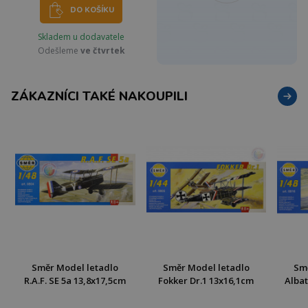
DO KOŠÍKU
Skladem u dodavatele
Odešleme
ve čtvrtek
ZÁKAZNÍCI TAKÉ NAKOUPILI
Směr Model letadlo
Směr Model letadlo
Sm
R.A.F. SE 5a 13,8x17,5cm
Fokker Dr.1 13x16,1cm
Albat