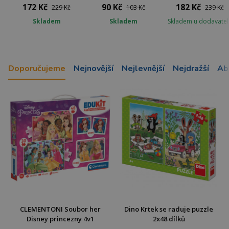
172 Kč
90 Kč
182 Kč
229 Kč
103 Kč
239 Kč
Skladem
Skladem
Skladem u dodavatel
Doporučujeme
Nejnovější
Nejlevnější
Nejdražší
Ab
CLEMENTONI Soubor her
Dino Krtek se raduje puzzle
Disney princezny 4v1
2x48 dílků