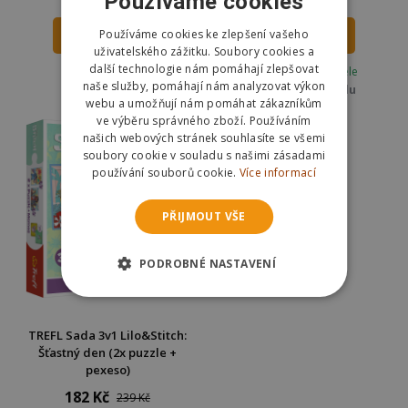
Používáme cookies
Používáme cookies ke zlepšení vašeho
DO KOŠÍKU
DO KOŠÍKU
uživatelského zážitku. Soubory cookies a
další technologie nám pomáhají zlepšovat
Skladem
Skladem u dodavatele
naše služby, pomáhají nám analyzovat výkon
Odešleme
zítra
Odešleme
ve středu
webu a umožňují nám pomáhat zákazníkům
ve výběru správného zboží. Používáním
našich webových stránek souhlasíte se všemi
soubory cookie v souladu s našimi zásadami
používání souborů cookie.
Více informací
PŘIJMOUT VŠE
PODROBNÉ NASTAVENÍ
TREFL Sada 3v1 Lilo&Stitch:
Šťastný den (2x puzzle +
pexeso)
182 Kč
239 Kč