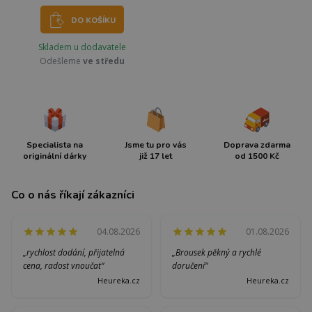
DO KOŠÍKU
Skladem u dodavatele
Odešleme
ve středu
Specialista na
Jsme tu pro vás
Doprava zdarma
originální dárky
již 17 let
od 1500 Kč
Co o nás říkají zákazníci
04.08.2026
01.08.2026
„rychlost dodání, přijatelná
„Brousek pěkný a rychlé
cena, radost vnoučat“
doručení“
Heureka.cz
Heureka.cz