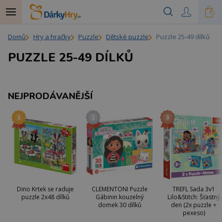
Domů
Hry a hračky
Puzzle
Dětské puzzle
Puzzle 25-49 dílků
PUZZLE 25-49 DÍLKŮ
NEJPRODÁVANĚJŠÍ
Dino Krtek se raduje
CLEMENTONI Puzzle
TREFL Sada 3v1
puzzle 2x48 dílků
Gábinin kouzelný
Lilo&Stitch: Šťastný
domek 30 dílků
den (2x puzzle +
pexeso)