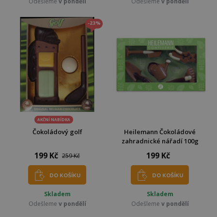
Odešleme
v pondělí
Odešleme
v pondělí
-23%
AKČNÍ NABÍDKA
Čokoládový golf
Heilemann Čokoládové
zahradnické nářadí 100g
199 Kč
199 Kč
259 Kč
DO KOŠÍKU
DO KOŠÍKU
Skladem
Skladem
Odešleme
v pondělí
Odešleme
v pondělí