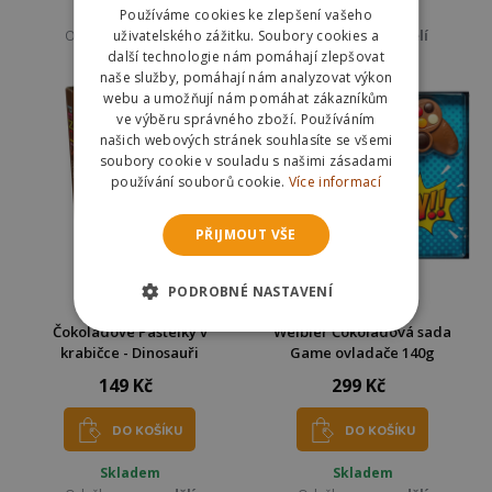
Skladem
Skladem
Používáme cookies ke zlepšení vašeho
uživatelského zážitku. Soubory cookies a
Odešleme
v pondělí
Odešleme
v pondělí
další technologie nám pomáhají zlepšovat
naše služby, pomáhají nám analyzovat výkon
webu a umožňují nám pomáhat zákazníkům
ve výběru správného zboží. Používáním
našich webových stránek souhlasíte se všemi
soubory cookie v souladu s našimi zásadami
používání souborů cookie.
Více informací
PŘIJMOUT VŠE
PODROBNÉ NASTAVENÍ
Čokoládové Pastelky v
Weibler Čokoládová sada
krabičce - Dinosauři
Game ovladače 140g
149 Kč
299 Kč
DO KOŠÍKU
DO KOŠÍKU
Skladem
Skladem