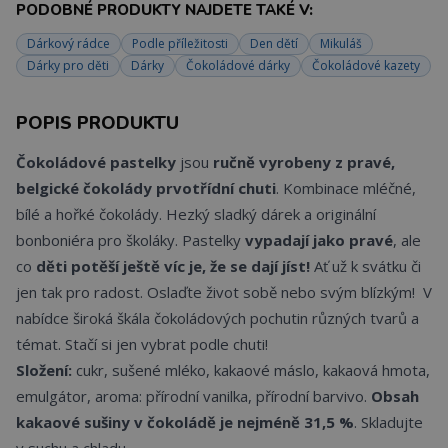
PODOBNÉ PRODUKTY NAJDETE TAKÉ V:
Dárkový rádce
Podle příležitosti
Den dětí
Mikuláš
Dárky pro děti
Dárky
Čokoládové dárky
Čokoládové kazety
POPIS PRODUKTU
Čokoládové pastelky
jsou
ručně vyrobeny z pravé,
belgické čokolády prvotřídní chuti
. Kombinace mléčné,
bílé a hořké čokolády. Hezký sladký dárek a originální
bonboniéra pro školáky. Pastelky
vypadají jako pravé
, ale
co
děti potěší ještě víc je, že se dají jíst!
Ať už k svátku či
jen tak pro radost. Oslaďte život sobě nebo svým blízkým! V
nabídce široká škála čokoládových pochutin různých tvarů a
témat. Stačí si jen vybrat podle chuti!
Složení:
cukr, sušené mléko, kakaové máslo, kakaová hmota,
emulgátor, aroma: přírodní vanilka, přírodní barvivo.
Obsah
kakaové sušiny v čokoládě je nejméně 31,5 %
. Skladujte