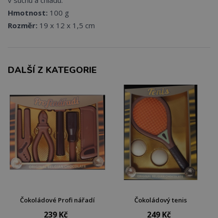
v suchu a chladu.
Hmotnost:
100 g
Rozměr:
19 x 12 x 1,5 cm
DALŠÍ Z KATEGORIE
Čokoládové Profi nářadí
Čokoládový tenis
239 Kč
249 Kč