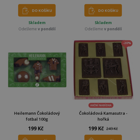
DO KOŠÍKU
DO KOŠÍKU
Skladem
Skladem
Odešleme
v pondělí
Odešleme
v pondělí
-20%
AKČNÍ NABÍDKA
Heilemann Čokoládový
Čokoládová Kamasutra -
fotbal 100g
hořká
199 Kč
199 Kč
249 Kč