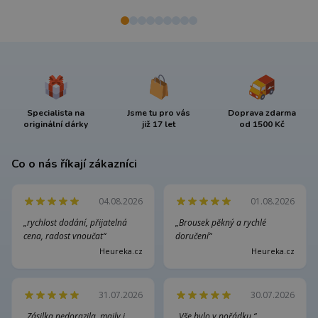
Specialista na
Jsme tu pro vás
Doprava zdarma
originální dárky
již 17 let
od 1500 Kč
Co o nás říkají zákazníci
04.08.2026
01.08.2026
„rychlost dodání, přijatelná
„Brousek pěkný a rychlé
cena, radost vnoučat“
doručení“
Heureka.cz
Heureka.cz
31.07.2026
30.07.2026
„Zásilka nedorazila ,maily i
„Vše bylo v pořádku.“