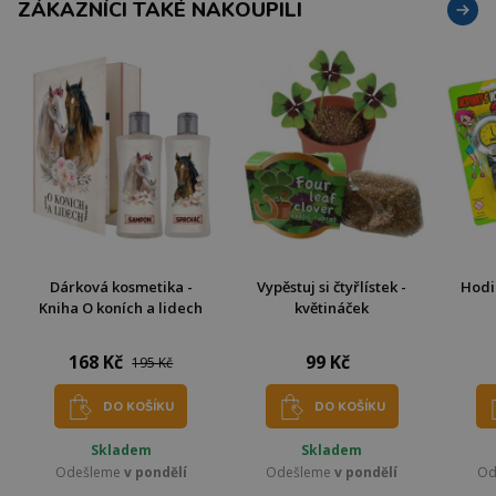
ZÁKAZNÍCI TAKÉ NAKOUPILI
Dárková kosmetika -
Vypěstuj si čtyřlístek -
Hodi
Kniha O koních a lidech
květináček
168 Kč
99 Kč
195 Kč
DO KOŠÍKU
DO KOŠÍKU
Skladem
Skladem
Odešleme
v pondělí
Odešleme
v pondělí
Od