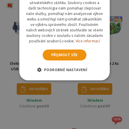
uživatelského zážitku. Soubory cookies a
další technologie nám pomáhají zlepšovat
naše služby, pomáhají nám analyzovat výkon
webu a umožňují nám pomáhat zákazníkům
ve výběru správného zboží. Používáním
našich webových stránek souhlasíte se všemi
soubory cookie v souladu s našimi zásadami
používání souborů cookie.
Více informací
PŘIJMOUT VŠE
NOVINKA
Elektrická vodní pistole na
Bomby vodní zvířátka 2 ks
USB se zásobníkem 18 cm
PODROBNÉ NASTAVENÍ
299 Kč
89 Kč
100 Kč
DO KOŠÍKU
DO KOŠÍKU
Skladem
Skladem
Odešleme
pozítří
Odešleme
pozítří
-51%