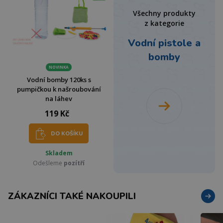
Všechny produkty
z kategorie
Vodní pistole a
bomby
NOVINKA
Vodní bomby 120ks s
pumpičkou k našroubování
na láhev
119 Kč
DO KOŠÍKU
Skladem
Odešleme
pozítří
ZÁKAZNÍCI TAKÉ NAKOUPILI