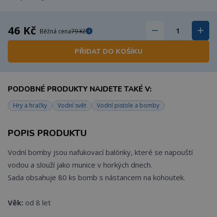
46 Kč
Běžná cena
79 Kč
i
PŘIDAT DO KOŠÍKU
PODOBNÉ PRODUKTY NAJDETE TAKÉ V:
Hry a hračky
Vodní svět
Vodní pistole a bomby
POPIS PRODUKTU
Vodní bomby jsou nafukovací balónky, které se napouští
vodou a slouží jako munice v horkých dnech.
Sada obsahuje 80 ks bomb s nástancem na kohoutek.
Věk:
od 8 let