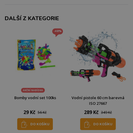
DALŠÍ Z KATEGORIE
-48%
AKČNÍ NABÍDKA
Bomby vodní set 100ks
Vodní pistole 60 cm barevná
ISO 27667
29 Kč
289 Kč
56 Kč
349 Kč
DO KOŠÍKU
DO KOŠÍKU