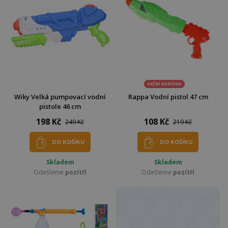
AKČNÍ NABÍDKA
Wiky Velká pumpovací vodní
Rappa Vodní pistol 47 cm
pistole 46 cm
198 Kč
108 Kč
249 Kč
219 Kč
DO KOŠÍKU
DO KOŠÍKU
Skladem
Skladem
Odešleme
pozítří
Odešleme
pozítří