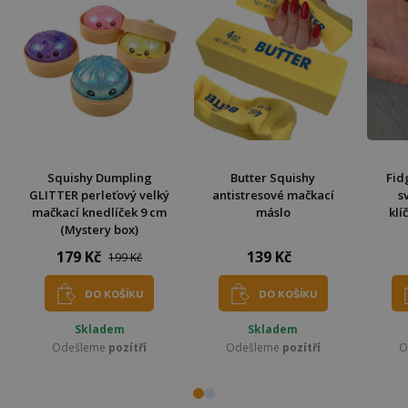
Squishy Dumpling
Butter Squishy
Fid
GLITTER perleťový velký
antistresové mačkací
s
mačkací knedlíček 9 cm
máslo
klí
(Mystery box)
179 Kč
139 Kč
199 Kč
DO KOŠÍKU
DO KOŠÍKU
Skladem
Skladem
Odešleme
pozítří
Odešleme
pozítří
O