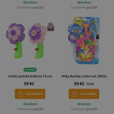
Skladem
Skladem
Odešleme
pozítří
Odešleme
pozítří
NOVINKA
Vodní pistole Květina 16 cm
Wiky Bomby vodní set 200 ks
59 Kč
59 Kč
79 Kč
DO KOŠÍKU
DO KOŠÍKU
Skladem
Skladem
Odešleme
pozítří
Odešleme
pozítří