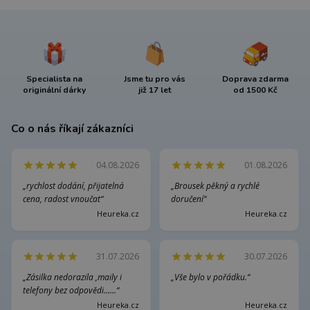
Specialista na
Jsme tu pro vás
Doprava zdarma
originální dárky
již 17 let
od 1500 Kč
Co o nás říkají zákazníci
04.08.2026
01.08.2026
„rychlost dodání, přijatelná
„Brousek pěkný a rychlé
cena, radost vnoučat“
doručení“
Heureka.cz
Heureka.cz
31.07.2026
30.07.2026
„Zásilka nedorazila ,maily i
„Vše bylo v pořádku.“
telefony bez odpovědi......“
Heureka.cz
Heureka.cz