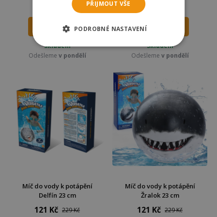
PŘIJMOUT VŠE
328 Kč
279 Kč
389 Kč
339 Kč
DO KOŠÍKU
DO KOŠÍKU
PODROBNÉ NASTAVENÍ
Skladem
Skladem
Odešleme
v pondělí
Odešleme
v pondělí
Míč do vody k potápění
Míč do vody k potápění
Delfín 23 cm
Žralok 23 cm
121 Kč
121 Kč
229 Kč
229 Kč