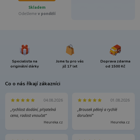
Skladem
Odešleme
v pondělí
Specialista na
Jsme tu pro vás
Doprava zdarma
originální dárky
již 17 let
od 1500 Kč
Co o nás říkají zákazníci
04.08.2026
01.08.2026
„rychlost dodání, přijatelná
„Brousek pěkný a rychlé
cena, radost vnoučat“
doručení“
Heureka.cz
Heureka.cz