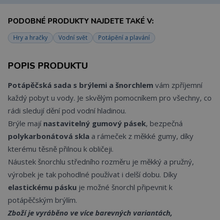
PODOBNÉ PRODUKTY NAJDETE TAKÉ V:
Hry a hračky
Vodní svět
Potápění a plavání
POPIS PRODUKTU
Potápěčská sada s brýlemi a šnorchlem
vám zpříjemní
každý pobyt u vody. Je skvělým pomocníkem pro všechny, co
rádi sledují dění pod vodní hladinou.
Brýle mají
nastavitelný gumový pásek
, bezpečná
polykarbonátová skla
a rámeček z měkké gumy, díky
kterému těsně přilnou k obličeji.
Náustek šnorchlu středního rozměru je měkký a pružný,
výrobek je tak pohodlné používat i delší dobu. Díky
elastickému pásku
je možné šnorchl připevnit k
potápěčským brýlím.
Zboží je vyráběno ve více barevných variantách,