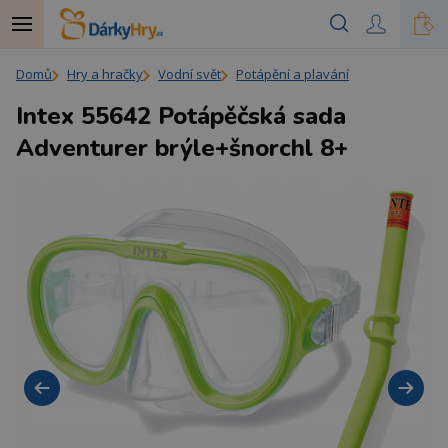
Domů
Hry a hračky
Vodní svět
Potápění a plavání
Intex 55642 Potápěčská sada
Adventurer brýle+šnorchl 8+