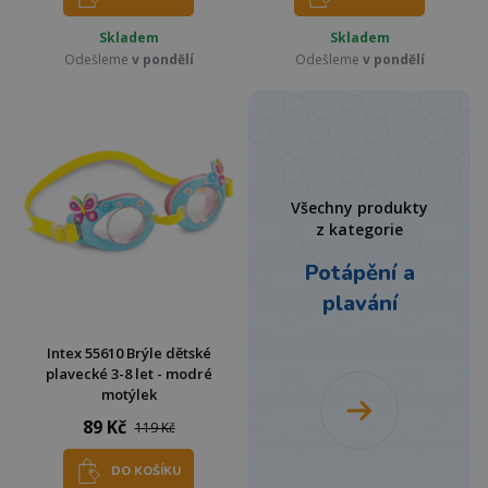
Skladem
Skladem
Odešleme
v pondělí
Odešleme
v pondělí
Všechny produkty
z kategorie
Potápění a
plavání
Intex 55610 Brýle dětské
plavecké 3-8 let - modré
motýlek
89 Kč
119 Kč
DO KOŠÍKU