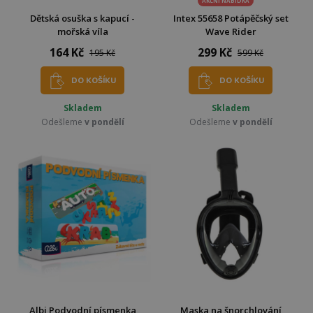
AKČNÍ NABÍDKA
Dětská osuška s kapucí -
Intex 55658 Potápěčský set
mořská víla
Wave Rider
164 Kč
299 Kč
195 Kč
599 Kč
DO KOŠÍKU
DO KOŠÍKU
Skladem
Skladem
Odešleme
v pondělí
Odešleme
v pondělí
Albi Podvodní písmenka
Maska na šnorchlování