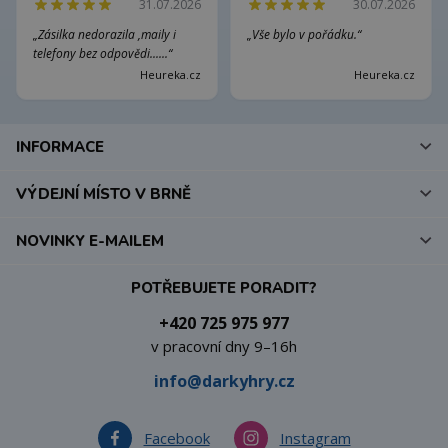
31.07.2026
30.07.2026
„Zásilka nedorazila ,maily i
„Vše bylo v pořádku.“
telefony bez odpovědi......“
Heureka.cz
Heureka.cz
INFORMACE
VÝDEJNÍ MÍSTO V BRNĚ
NOVINKY E-MAILEM
POTŘEBUJETE PORADIT?
+420 725 975 977
v pracovní dny 9–16h
info@darkyhry.cz
Facebook
Instagram