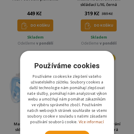
skládací L/XL černá
449 Kč
319 Kč
389 Kč
DO KOŠÍKU
DO KOŠÍKU
Skladem
Skladem
Odešleme
v pondělí
Odešleme
v pondělí
Používáme cookies
Používáme cookies ke zlepšení vašeho
uživatelského zážitku. Soubory cookies a
další technologie nám pomáhají zlepšovat
naše služby, pomáhají nám analyzovat výkon
webu a umožňují nám pomáhat zákazníkům
ve výběru správného zboží. Používáním
našich webových stránek souhlasíte se všemi
soubory cookie v souladu s našimi zásadami
používání souborů cookie.
Více informací
Maska na šnorchlování
Maska na šnorchlování
skládací S/M - modrá
skládací L/XL modrá