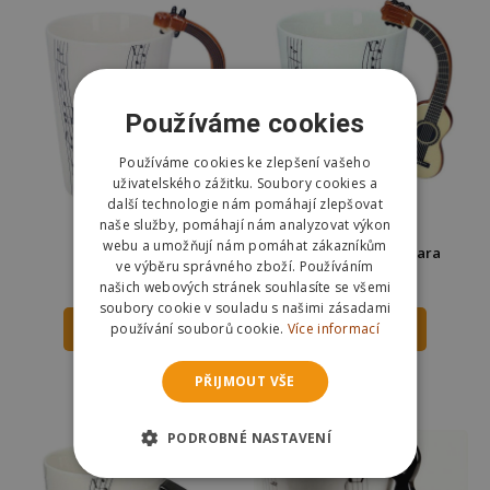
Používáme cookies
Používáme cookies ke zlepšení vašeho
uživatelského zážitku. Soubory cookies a
další technologie nám pomáhají zlepšovat
naše služby, pomáhají nám analyzovat výkon
webu a umožňují nám pomáhat zákazníkům
Houslový hrnek
Hrnek - klasická kytara
ve výběru správného zboží. Používáním
479 Kč
489 Kč
495 Kč
našich webových stránek souhlasíte se všemi
soubory cookie v souladu s našimi zásadami
používání souborů cookie.
Více informací
DO KOŠÍKU
DO KOŠÍKU
Skladem
Skladem
PŘIJMOUT VŠE
Odešleme
dnes
Odešleme
dnes
PODROBNÉ NASTAVENÍ