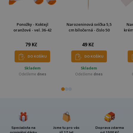
Ponožky - Koktejl
Narozeninová svíčka 5,5
Nar
oranžové - vel. 36-42
cm bíločerná - číslo 50
krém
79 Kč
49 Kč
DO KOŠÍKU
DO KOŠÍKU
Skladem
Skladem
Odešleme
dnes
Odešleme
dnes
Specialista na
Jsme tu pro vás
Doprava zdarma
originální dárky
již 17 let
od 1500 Kč