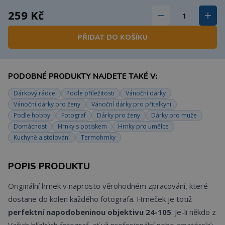
259 Kč
PŘIDAT DO KOŠÍKU
PODOBNÉ PRODUKTY NAJDETE TAKÉ V:
Dárkový rádce
Podle příležitosti
Vánoční dárky
Vánoční dárky pro ženy
Vánoční dárky pro přítelkyni
Podle hobby
Fotograf
Dárky pro ženy
Dárky pro muže
Domácnost
Hrnky s potiskem
Hrnky pro umělce
Kuchyně a stolování
Termohrnky
POPIS PRODUKTU
Originální hrnek v naprosto věrohodném zpracování, které
dostane do kolen každého fotografa. Hrneček je totiž
perfektní napodobeninou objektivu 24-105
. Je-li někdo z
Vašich blízkých fotograf, ať už profesionální nebo amatérský,