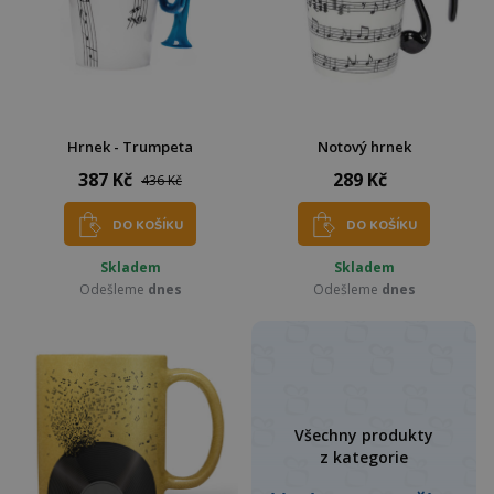
Hrnek - Trumpeta
Notový hrnek
387 Kč
289 Kč
436 Kč
DO KOŠÍKU
DO KOŠÍKU
Skladem
Skladem
Odešleme
dnes
Odešleme
dnes
Všechny produkty
z kategorie