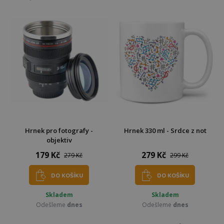
Hrnek pro fotografy -
Hrnek 330 ml - Srdce z not
objektiv
179 Kč
279 Kč
279 Kč
299 Kč
DO KOŠÍKU
DO KOŠÍKU
Skladem
Skladem
Odešleme
dnes
Odešleme
dnes