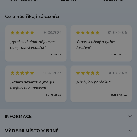
Co o nás říkají zákazníci
04.08.2026
01.08.2026
„rychlost dodání, přijatelná
„Brousek pěkný a rychlé
cena, radost vnoučat“
doručení“
Heureka.cz
Heureka.cz
31.07.2026
30.07.2026
„Zásilka nedorazila ,maily i
„Vše bylo v pořádku.“
telefony bez odpovědi......“
Heureka.cz
Heureka.cz
INFORMACE
VÝDEJNÍ MÍSTO V BRNĚ