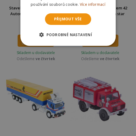
používání souborů cookie.
Více informací
Stavebnice Monti System 39
Stavebnice Monti System 42
Autorodeo trailer Western
SOS Service Western star
PŘIJMOUT VŠE
star 1:48
1:48
663 Kč
635 Kč
859 Kč
829 Kč
PODROBNÉ NASTAVENÍ
DO KOŠÍKU
DO KOŠÍKU
Skladem u dodavatele
Skladem u dodavatele
Odešleme
ve čtvrtek
Odešleme
ve čtvrtek