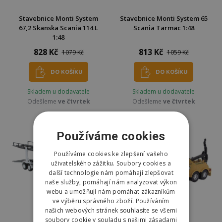
Stavebnice Monti System
Stavebnice Monti System 65
67,2 Skanska Scania 114 L
Scania Tarmac 1:48
1:48
828 Kč
813 Kč
1079 Kč
1059 Kč
DO KOŠÍKU
DO KOŠÍKU
Skladem u dodavatele
Skladem u dodavatele
Odešleme
ve čtvrtek
Odešleme
ve čtvrtek
Používáme cookies
Používáme cookies ke zlepšení vašeho
uživatelského zážitku. Soubory cookies a
další technologie nám pomáhají zlepšovat
naše služby, pomáhají nám analyzovat výkon
webu a umožňují nám pomáhat zákazníkům
ve výběru správného zboží. Používáním
našich webových stránek souhlasíte se všemi
soubory cookie v souladu s našimi zásadami