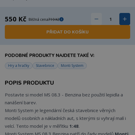
550 Kč
Běžná cena
719 Kč
i
PŘIDAT DO KOŠÍKU
PODOBNÉ PRODUKTY NAJDETE TAKÉ V:
Hry a hračky
Stavebnice
Monti System
POPIS PRODUKTU
Postavte si model MS 08.3 - Benzina bez použití lepidla a
nanášení barev.
Monti System je legendární česká stavebnice věrných
modelů osobních a nákladních aut, s kterými si vyhrají malí i
velcí. Tento model je v měřítku
1:48
.
Monti System MS 08.3 Benzina patří do řady modelů
Monti