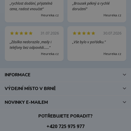
„rychlost dodání, přijatelná
„Brousek pěkný a rychlé
cena, radost vnoučat“
doručení“
Heureka.cz
Heureka.cz
31.07.2026
30.07.2026
„Zásilka nedorazila ,maily i
„Vše bylo v pořádku.“
telefony bez odpovědi......“
Heureka.cz
Heureka.cz
INFORMACE
VÝDEJNÍ MÍSTO V BRNĚ
NOVINKY E-MAILEM
POTŘEBUJETE PORADIT?
+420 725 975 977