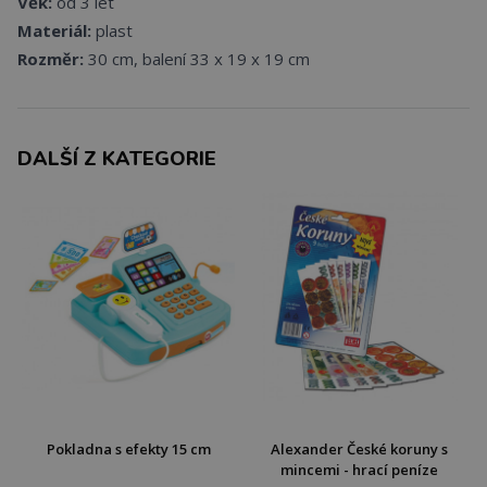
Věk:
od 3 let
Materiál:
plast
Rozměr:
30 cm, balení 33 x 19 x 19 cm
DALŠÍ Z KATEGORIE
Pokladna s efekty 15 cm
Alexander České koruny s
mincemi - hrací peníze