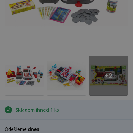
+2
Skladem ihned
1 ks
Odešleme
dnes