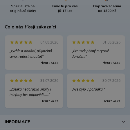
Specialista na
Jsme tu pro vás
Doprava zdarma
originální dárky
již 17 let
od 1500 Kč
Co o nás říkají zákazníci
04.08.2026
01.08.2026
„rychlost dodání, přijatelná
„Brousek pěkný a rychlé
cena, radost vnoučat“
doručení“
Heureka.cz
Heureka.cz
31.07.2026
30.07.2026
„Zásilka nedorazila ,maily i
„Vše bylo v pořádku.“
telefony bez odpovědi......“
Heureka.cz
Heureka.cz
INFORMACE