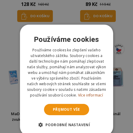
128 Kč
89 Kč
169 Kč
119 Kč
DO KOŠÍKU
DO KOŠÍKU
Skladem
Skladem
Odešleme
dnes
Odešleme
dnes
Používáme cookies
Používáme cookies ke zlepšení vašeho
uživatelského zážitku. Soubory cookies a
další technologie nám pomáhají zlepšovat
naše služby, pomáhají nám analyzovat výkon
webu a umožňují nám pomáhat zákazníkům
ve výběru správného zboží. Používáním
našich webových stránek souhlasíte se všemi
soubory cookie v souladu s našimi zásadami
používání souborů cookie.
Více informací
PŘIJMOUT VŠE
MaDe Dětská pokladna se
MaDe Platební terminál
zvukem na baterie 20 cm
dětský
PODROBNÉ NASTAVENÍ
382 Kč
216 Kč
498 Kč