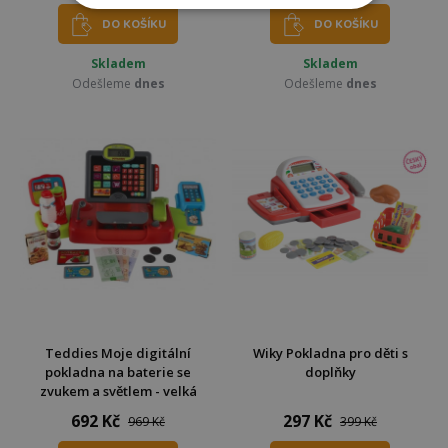
DO KOŠÍKU
DO KOŠÍKU
Skladem
Skladem
Odešleme
dnes
Odešleme
dnes
Teddies Moje digitální
Wiky Pokladna pro děti s
pokladna na baterie se
doplňky
zvukem a světlem - velká
692 Kč
297 Kč
969 Kč
399 Kč