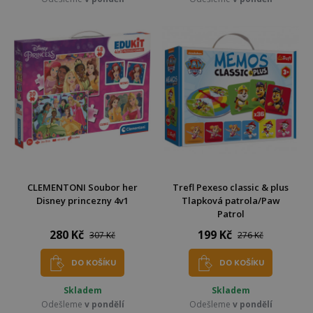
CLEMENTONI Soubor her
Trefl Pexeso classic & plus
Disney princezny 4v1
Tlapková patrola/Paw
Patrol
280 Kč
199 Kč
307 Kč
276 Kč
DO KOŠÍKU
DO KOŠÍKU
Skladem
Skladem
Odešleme
v pondělí
Odešleme
v pondělí