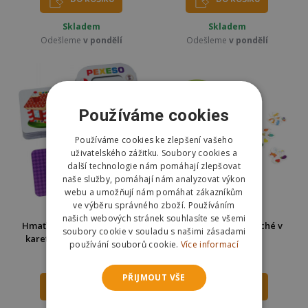
Skladem
Skladem
Odešleme
v pondělí
Odešleme
v pondělí
Používáme cookies
Používáme cookies ke zlepšení vašeho
uživatelského zážitku. Soubory cookies a
další technologie nám pomáhají zlepšovat
naše služby, pomáhají nám analyzovat výkon
webu a umožňují nám pomáhat zákazníkům
ve výběru správného zboží. Používáním
našich webových stránek souhlasíte se všemi
Hmaťák Pexeso Pohádky 64
Vilac Pexeso Outékaché v
soubory cookie v souladu s našimi zásadami
karet v plechové krabičce
kyblíku
používání souborů cookie.
Více informací
95 Kč
574 Kč
109 Kč
599 Kč
PŘIJMOUT VŠE
DO KOŠÍKU
DO KOŠÍKU