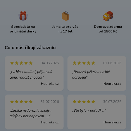
Specialista na
Jsme tu pro vás
Doprava zdarma
originální dárky
již 17 let
od 1500 Kč
Co o nás říkají zákazníci
04.08.2026
01.08.2026
„rychlost dodání, přijatelná
„Brousek pěkný a rychlé
cena, radost vnoučat“
doručení“
Heureka.cz
Heureka.cz
31.07.2026
30.07.2026
„Zásilka nedorazila ,maily i
„Vše bylo v pořádku.“
telefony bez odpovědi......“
Heureka.cz
Heureka.cz