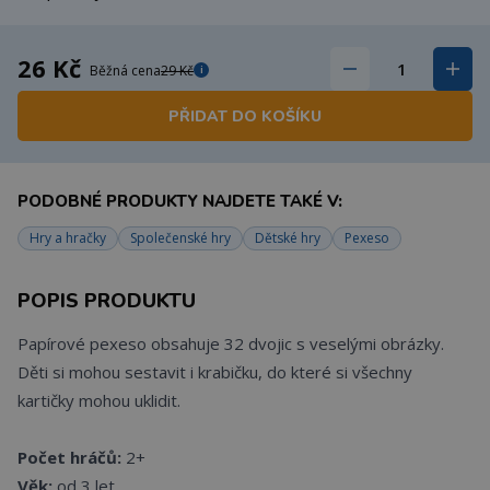
26 Kč
Běžná cena
29 Kč
i
PŘIDAT DO KOŠÍKU
PODOBNÉ PRODUKTY NAJDETE TAKÉ V:
Hry a hračky
Společenské hry
Dětské hry
Pexeso
POPIS PRODUKTU
Papírové pexeso obsahuje 32 dvojic s veselými obrázky.
Děti si mohou sestavit i krabičku, do které si všechny
kartičky mohou uklidit.
Počet hráčů:
2+
Věk:
od 3 let