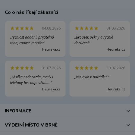
Co o nás říkají zákazníci
04.08.2026
01.08.2026
„rychlost dodání, přijatelná
„Brousek pěkný a rychlé
cena, radost vnoučat“
doručení“
Heureka.cz
Heureka.cz
31.07.2026
30.07.2026
„Zásilka nedorazila ,maily i
„Vše bylo v pořádku.“
telefony bez odpovědi......“
Heureka.cz
Heureka.cz
INFORMACE
VÝDEJNÍ MÍSTO V BRNĚ