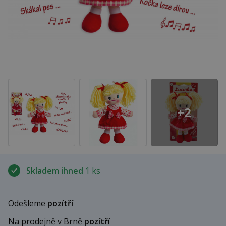
+2
Skladem ihned
1 ks
Odešleme
pozítří
Na prodejně v Brně
pozítří