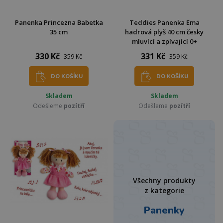
Panenka Princezna Babetka
Teddies Panenka Ema
35 cm
hadrová plyš 40 cm česky
mluvící a zpívající 0+
330 Kč
331 Kč
359 Kč
359 Kč
DO KOŠÍKU
DO KOŠÍKU
Skladem
Skladem
Odešleme
pozítří
Odešleme
pozítří
Všechny produkty
z kategorie
Panenky