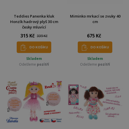
Teddies Panenka kluk
Miminko mrkací se zvuky 40
Honzík hadrový plyš 30 cm
cm
česky mluvící
315 Kč
675 Kč
339 Kč
DO KOŠÍKU
DO KOŠÍKU
Skladem
Skladem
Odešleme
pozítří
Odešleme
pozítří