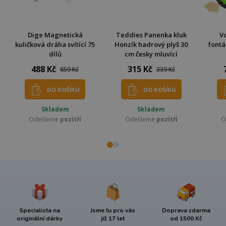
Dige Magnetická
Teddies Panenka kluk
Vo
kuličková dráha svítící 75
Honzík hadrový plyš 30
fontá
dílů
cm česky mluvící
488 Kč
315 Kč
659 Kč
339 Kč
DO KOŠÍKU
DO KOŠÍKU
Skladem
Skladem
Odešleme
pozítří
Odešleme
pozítří
O
Specialista na
Jsme tu pro vás
Doprava zdarma
originální dárky
již 17 let
od 1500 Kč