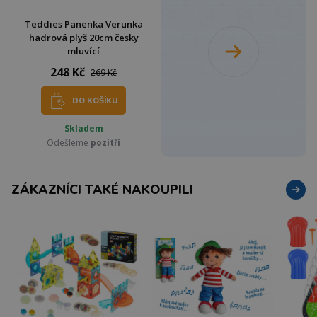
Teddies Panenka Verunka
hadrová plyš 20cm česky
mluvící
248 Kč
269 Kč
DO KOŠÍKU
Skladem
Odešleme
pozítří
ZÁKAZNÍCI TAKÉ NAKOUPILI