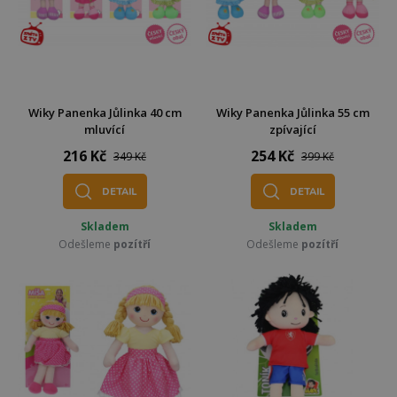
Wiky Panenka Jůlinka 40 cm
Wiky Panenka Jůlinka 55 cm
mluvící
zpívající
216 Kč
254 Kč
349 Kč
399 Kč
DETAIL
DETAIL
Skladem
Skladem
Odešleme
pozítří
Odešleme
pozítří