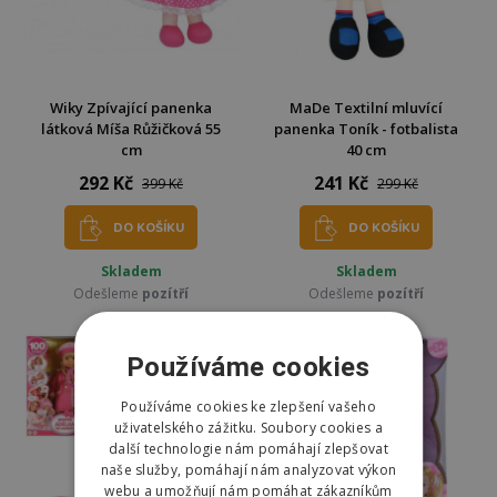
Wiky Zpívající panenka
MaDe Textilní mluvící
látková Míša Růžičková 55
panenka Toník - fotbalista
cm
40 cm
292 Kč
241 Kč
399 Kč
299 Kč
DO KOŠÍKU
DO KOŠÍKU
Skladem
Skladem
Odešleme
pozítří
Odešleme
pozítří
Používáme cookies
Používáme cookies ke zlepšení vašeho
uživatelského zážitku. Soubory cookies a
další technologie nám pomáhají zlepšovat
naše služby, pomáhají nám analyzovat výkon
webu a umožňují nám pomáhat zákazníkům