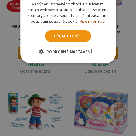
ve výběru správného zboží. Používáním
našich webových stránek souhlasíte se všemi
soubory cookie v souladu s našimi zásadami
používání souborů cookie.
Více informací
MaDe Panenka Adélka na
Wiky Česací hlava s
cestách 45 cm
příslušenstvím 22 cm
PŘIJMOUT VŠE
1 315 Kč
247 Kč
1498 Kč
449 Kč
PODROBNÉ NASTAVENÍ
DO KOŠÍKU
DO KOŠÍKU
Skladem
Skladem
Odešleme
pozítří
Odešleme
pozítří