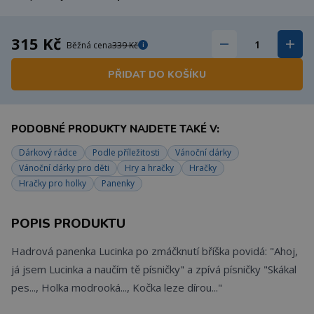
315 Kč
Běžná cena
339 Kč
i
PŘIDAT DO KOŠÍKU
PODOBNÉ PRODUKTY NAJDETE TAKÉ V:
Dárkový rádce
Podle příležitosti
Vánoční dárky
Vánoční dárky pro děti
Hry a hračky
Hračky
Hračky pro holky
Panenky
POPIS PRODUKTU
Hadrová panenka Lucinka po zmáčknutí bříška povidá: "Ahoj,
já jsem Lucinka a naučím tě písničky" a zpívá písničky "Skákal
pes..., Holka modrooká..., Kočka leze dírou..."