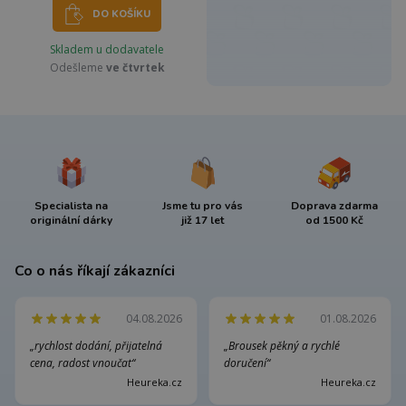
DO KOŠÍKU
Skladem u dodavatele
Odešleme
ve čtvrtek
Specialista na
Jsme tu pro vás
Doprava zdarma
originální dárky
již 17 let
od 1500 Kč
Co o nás říkají zákazníci
04.08.2026
01.08.2026
„rychlost dodání, přijatelná
„Brousek pěkný a rychlé
cena, radost vnoučat“
doručení“
Heureka.cz
Heureka.cz