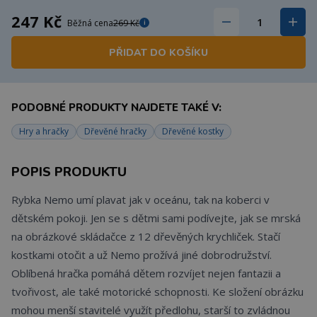
247 Kč
Běžná cena
269 Kč
i
PŘIDAT DO KOŠÍKU
PODOBNÉ PRODUKTY NAJDETE TAKÉ V:
Hry a hračky
Dřevěné hračky
Dřevěné kostky
POPIS PRODUKTU
Rybka Nemo umí plavat jak v oceánu, tak na koberci v
dětském pokoji. Jen se s dětmi sami podívejte, jak se mrská
na obrázkové skládačce z 12 dřevěných krychliček. Stačí
kostkami otočit a už Nemo prožívá jiné dobrodružství.
Oblíbená hračka pomáhá dětem rozvíjet nejen fantazii a
tvořivost, ale také motorické schopnosti. Ke složení obrázku
mohou menší stavitelé využít předlohu, starší to zvládnou