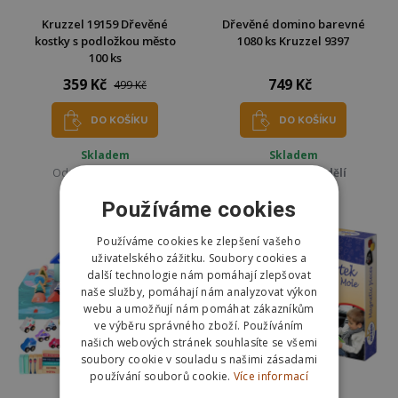
Kruzzel 19159 Dřevěné
Dřevěné domino barevné
kostky s podložkou město
1080 ks Kruzzel 9397
100 ks
359 Kč
749 Kč
499 Kč
DO KOŠÍKU
DO KOŠÍKU
Skladem
Skladem
Odešleme
v pondělí
Odešleme
v pondělí
Používáme cookies
Používáme cookies ke zlepšení vašeho
uživatelského zážitku. Soubory cookies a
další technologie nám pomáhají zlepšovat
naše služby, pomáhají nám analyzovat výkon
webu a umožňují nám pomáhat zákazníkům
ve výběru správného zboží. Používáním
našich webových stránek souhlasíte se všemi
soubory cookie v souladu s našimi zásadami
používání souborů cookie.
Více informací