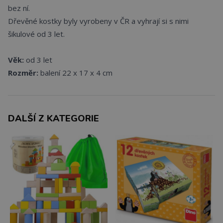
bez ní.
Dřevěné kostky byly vyrobeny v ČR a vyhrají si s nimi
šikulové od 3 let.
Věk:
od 3 let
Rozměr:
balení 22 x 17 x 4 cm
DALŠÍ Z KATEGORIE