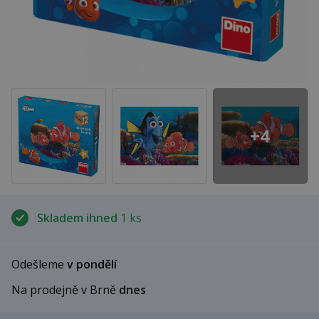
+4
Skladem ihned
1 ks
Odešleme
v pondělí
Na prodejně v Brně
dnes