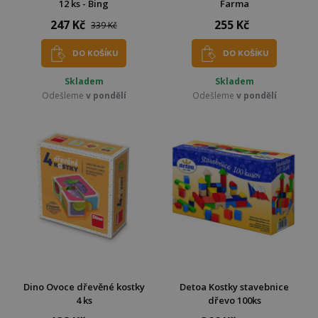
12 ks - Bing
Farma
247 Kč
255 Kč
339 Kč
DO KOŠÍKU
DO KOŠÍKU
Skladem
Skladem
Odešleme
v pondělí
Odešleme
v pondělí
Dino Ovoce dřevěné kostky
Detoa Kostky stavebnice
4 ks
dřevo 100ks