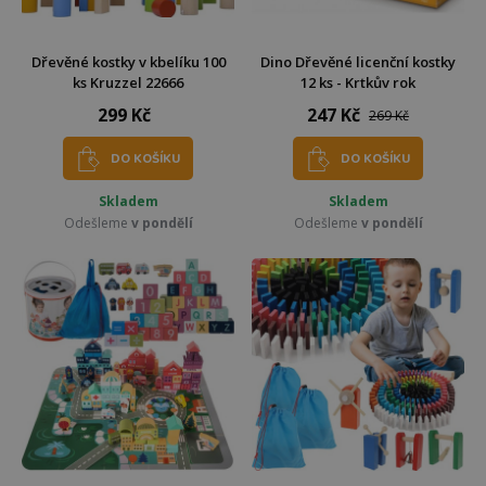
Dřevěné kostky v kbelíku 100
Dino Dřevěné licenční kostky
ks Kruzzel 22666
12 ks - Krtkův rok
299 Kč
247 Kč
269 Kč
DO KOŠÍKU
DO KOŠÍKU
Skladem
Skladem
Odešleme
v pondělí
Odešleme
v pondělí