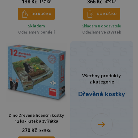
138 Kč
366 Kč
157 Kč
479 Kč
DO KOŠÍKU
DO KOŠÍKU
Skladem
Skladem u dodavatele
Odešleme
v pondělí
Odešleme
ve čtvrtek
Všechny produkty
z kategorie
Dřevěné kostky
Dino Dřevěné licenční kostky
12 ks - Krtek a zvířátka
270 Kč
339 Kč