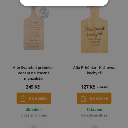
Albi Svatební prkénko -
Albi Prkénko - Královna
Recept na šťastné
kuchyně
manželství
249 Kč
127 Kč
174 Kč
DO KOŠÍKU
DO KOŠÍKU
Skladem
Skladem
Odešleme
dnes
Odešleme
dnes