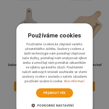
Používáme cookies
Používáme cookies ke zlepšení vašeho
uživatelského zážitku. Soubory cookies a
další technologie nám pomáhají zlepšovat
naše služby, pomáhají nám analyzovat výkon
webu a umožňují nám pomáhat zákazníkům
Dekorační prkénko - Můžeš
Dárkové prkénko TÁTAchef
ve výběru správného zboží. Používáním
mě přeříznout
30cm
našich webových stránek souhlasíte se všemi
173 Kč
269 Kč
soubory cookie v souladu s našimi zásadami
používání souborů cookie.
Více informací
DO KOŠÍKU
DO KOŠÍKU
PŘIJMOUT VŠE
Skladem
Skladem
Odešleme
dnes
Odešleme
dnes
PODROBNÉ NASTAVENÍ