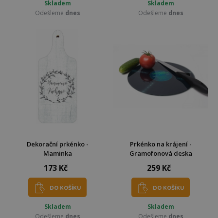
Skladem
Skladem
Odešleme
dnes
Odešleme
dnes
Dekorační prkénko -
Prkénko na krájení -
Maminka
Gramofonová deska
173 Kč
259 Kč
DO KOŠÍKU
DO KOŠÍKU
Skladem
Skladem
Odešleme
dnes
Odešleme
dnes