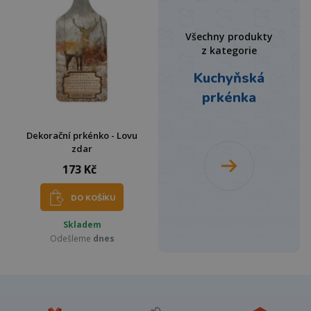
Všechny produkty
z kategorie
Kuchyňská
prkénka
Dekorační prkénko - Lovu
zdar
173 Kč
DO KOŠÍKU
Skladem
Odešleme
dnes