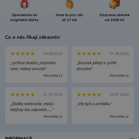
Specialista na
Jsme tu pro vás
Doprava zdarma
originální dárky
již 17 let
od 1500 Kč
Co o nás říkají zákazníci
04.08.2026
01.08.2026
„rychlost dodání, přijatelná
„Brousek pěkný a rychlé
cena, radost vnoučat“
doručení“
Heureka.cz
Heureka.cz
31.07.2026
30.07.2026
„Zásilka nedorazila ,maily i
„Vše bylo v pořádku.“
telefony bez odpovědi......“
Heureka.cz
Heureka.cz
INFORMACE