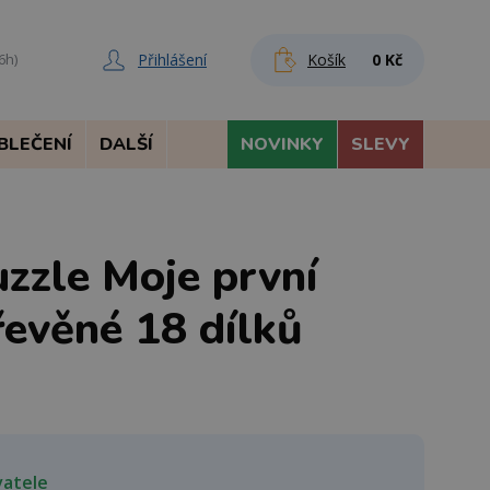
Přihlášení
Košík
0 Kč
6h)
BLEČENÍ
DALŠÍ
NOVINKY
SLEVY
zzle Moje první
řevěné 18 dílků
vatele