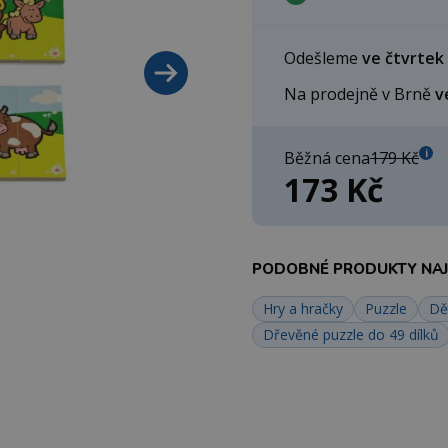
Odešleme
ve čtvrtek
Na prodejně v Brně
v
i
Běžná cena
179 Kč
173 Kč
PODOBNÉ PRODUKTY NAJD
Hry a hračky
Puzzle
Dě
Dřevěné puzzle do 49 dílků