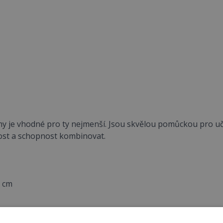
y je vhodné pro ty nejmenší. Jsou skvělou pomůckou pro učen
vost a schopnost kombinovat.
5 cm