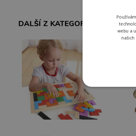
Používáme
DALŠÍ Z KATEGORIE
technol
webu a u
našich