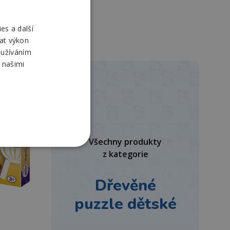
es a další
at výkon
oužíváním
 našimi
Všechny produkty
z kategorie
Dřevěné
puzzle dětské