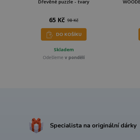
Dřevěné puzzle - tvary
WOODEN
65 Kč
98 Kč
DO KOŠÍKU
Skladem
Odešleme
v pondělí
Specialista na originální dárky