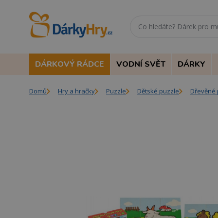
DÁRKOVÝ RÁDCE
VODNÍ SVĚT
DÁRKY
Domů
Hry a hračky
Puzzle
Dětské puzzle
Dřevěné 