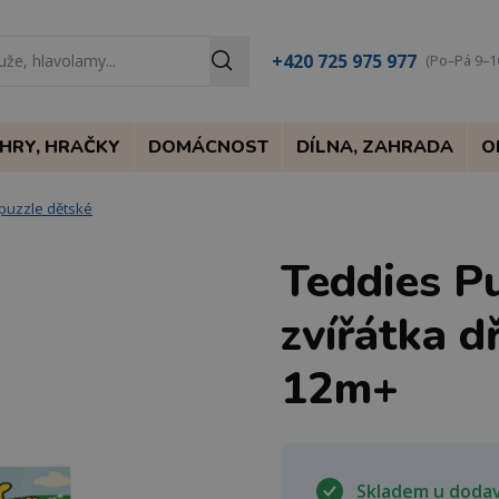
+420 725 975 977
(Po–Pá 9–1
HRY, HRAČKY
DOMÁCNOST
DÍLNA, ZAHRADA
O
puzzle dětské
Teddies Pu
zvířátka d
12m+
Skladem u doda