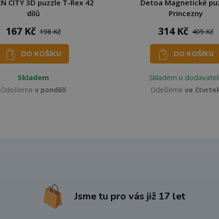
 CITY 3D puzzle T-Rex 42
Detoa Magnetické pu
dílů
Princezny
167 Kč
314 Kč
198 Kč
409 Kč
DO KOŠÍKU
DO KOŠÍKU
Skladem
Skladem u dodavatel
Odešleme
v pondělí
Odešleme
ve čtvrte
Jsme tu pro vás již 17 let