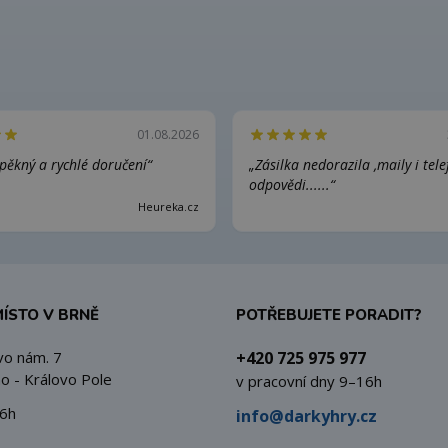
01.08.2026
pěkný a rychlé doručení“
„Zásilka nedorazila ,maily i tel
odpovědi......“
Heureka.cz
MÍSTO V BRNĚ
POTŘEBUJETE PORADIT?
vo nám. 7
+420 725 975 977
o - Královo Pole
v pracovní dny 9–16h
6h
info@darkyhry.cz