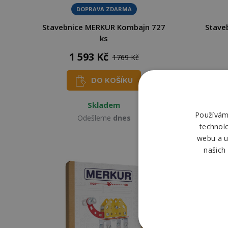
DOPRAVA ZDARMA
Stavebnice MERKUR Kombajn 727
Stave
ks
1 593 Kč
1769 Kč
DO KOŠÍKU
Skladem
Používáme
Odešleme
dnes
technol
webu a u
našich