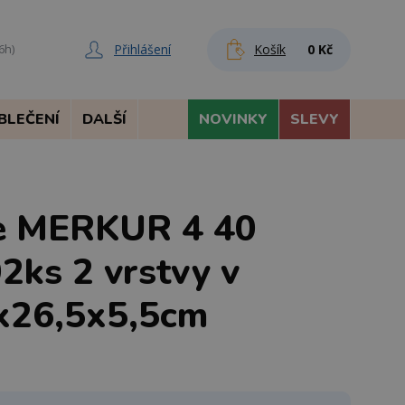
Přihlášení
Košík
0 Kč
6h)
BLEČENÍ
DALŠÍ
NOVINKY
SLEVY
ce MERKUR 4 40
2ks 2 vrstvy v
6x26,5x5,5cm