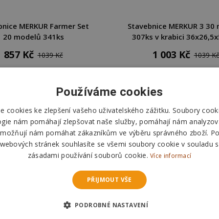
bnice MERKUR Farmer Set
Stavebnice MERKUR 3 30
20 modelů 341ks
307ks v krabici 36x26,5
857 Kč
1 003 Kč
1039 Kč
1039 K
DO KOŠÍKU
DO KOŠÍKU
Používáme cookies
Skladem
Skladem
 cookies ke zlepšení vašeho uživatelského zážitku. Soubory cooki
Odešleme
dnes
Odešleme
dnes
ogie nám pomáhají zlepšovat naše služby, pomáhají nám analyzov
možňují nám pomáhat zákazníkům ve výběru správného zboží. P
 webových stránek souhlasíte se všemi soubory cookie v souladu s
zásadami používání souborů cookie.
Více informací
PŘIJMOUT VŠE
PODROBNÉ NASTAVENÍ