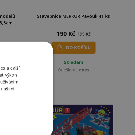
 modelů
Stavebnice MERKUR Pavouk 41 ks
x5,5cm
190 Kč
č
199 Kč
DO KOŠÍKU
Skladem
es a další
Odešleme
dnes
at výkon
oužíváním
 našimi