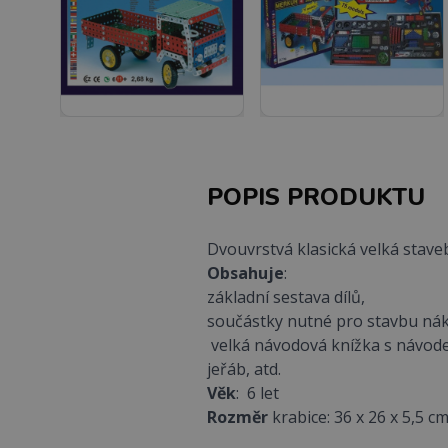
POPIS PRODUKTU
Dvouvrstvá klasická velká stave
Obsahuje
:
základní sestava dílů,
součástky nutné pro stavbu nákl
velká návodová knížka s návode
jeřáb, atd.
Věk
: 6 let
Rozměr
krabice: 36 x 26 x 5,5 c