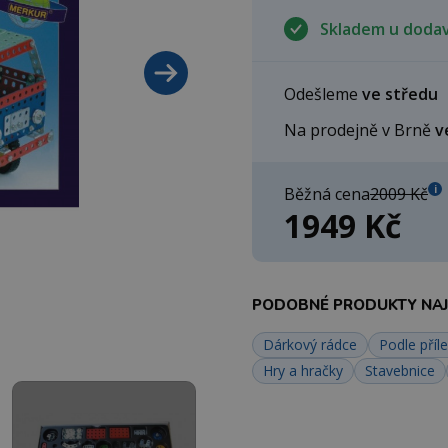
Skladem u doda
Odešleme
ve středu
Na prodejně v Brně
v
i
Běžná cena
2009 Kč
1949 Kč
PODOBNÉ PRODUKTY NAJD
Dárkový rádce
Podle příle
Hry a hračky
Stavebnice