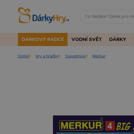
DÁRKOVÝ RÁDCE
VODNÍ SVĚT
DÁRKY
Domů
Hry a hračky
Stavebnice
Merkur