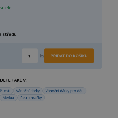
vatele
e středu
ks
PŘIDAT DO KOŠÍKU
ETE TAKÉ V:
žitosti
Vánoční dárky
Vánoční dárky pro děti
Merkur
Retro hračky