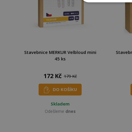
Stavebnice MERKUR Velbloud mini
Staveb
45 ks
172 Kč
179 Kč
DO KOŠÍKU
Skladem
Odešleme
dnes