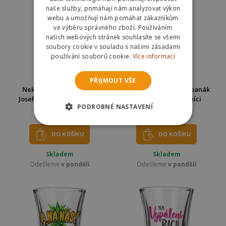
naše služby, pomáhají nám analyzovat výkon
webu a umožňují nám pomáhat zákazníkům
ve výběru správného zboží. Používáním
našich webových stránek souhlasíte se všemi
soubory cookie v souladu s našimi zásadami
používání souborů cookie.
Více informací
PŘIJMOUT VŠE
Nekupto Vánoční panák
Nekupto Velikonoční panák
Josef Lada - Zimní krajina
Josef Lada - Koledníci
PODROBNÉ NASTAVENÍ
119 Kč
129 Kč
129 Kč
DO KOŠÍKU
DO KOŠÍKU
Skladem
Skladem
Odešleme
v pondělí
Odešleme
v pondělí