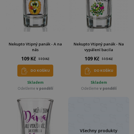
Nekupto Vtipný panák - A na
Nekupto Vtipný panák - Na
nás
vypálení bacila
109 Kč
109 Kč
119 Kč
119 Kč
DO KOŠÍKU
DO KOŠÍKU
Skladem
Skladem
Odešleme
v pondělí
Odešleme
v pondělí
Všechny produkty