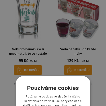
Nekupto Panák - Co si
Sada panáků - do každé
nepamatuji, to se nestalo
nohy
95 Kč
129 Kč
99 Kč
135 Kč
DO KOŠÍKU
DO KOŠÍKU
Skladem
Skladem
Odešleme
v pondělí
Odešleme
v pondělí
Používáme cookies
Používáme cookies ke zlepšení vašeho
uživatelského zážitku. Soubory cookies a
další technologie nám pomáhají zlepšovat