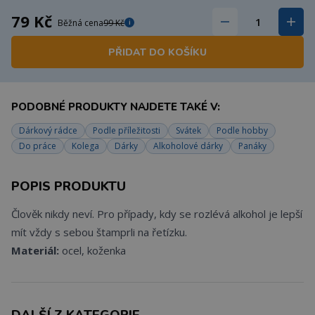
79 Kč
Běžná cena
99 Kč
i
PŘIDAT DO KOŠÍKU
PODOBNÉ PRODUKTY NAJDETE TAKÉ V:
Dárkový rádce
Podle příležitosti
Svátek
Podle hobby
Do práce
Kolega
Dárky
Alkoholové dárky
Panáky
POPIS PRODUKTU
Člověk nikdy neví. Pro případy, kdy se rozlévá alkohol je lepší
mít vždy s sebou štamprli na řetízku.
Materiál:
ocel, koženka
DALŠÍ Z KATEGORIE