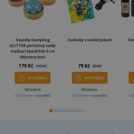
Squishy Dumpling
Hodinky s vodotryskem
Set
GLITTER perleťový velký
mačkací knedlíček 9 cm
(Mystery box)
179 Kč
79 Kč
199 Kč
99 Kč
DO KOŠÍKU
DO KOŠÍKU
Skladem
Skladem
Odešleme
v pondělí
Odešleme
v pondělí
Od