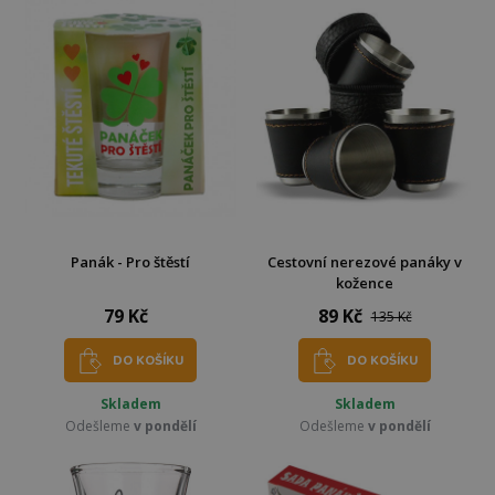
Panák - Pro štěstí
Cestovní nerezové panáky v
kožence
79 Kč
89 Kč
135 Kč
DO KOŠÍKU
DO KOŠÍKU
Skladem
Skladem
Odešleme
v pondělí
Odešleme
v pondělí