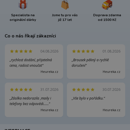
Specialista na
Jsme tu pro vás
Doprava zdarma
originální dárky
již 17 let
od 1500 Kč
Co o nás říkají zákazníci
04.08.2026
01.08.2026
„rychlost dodání, přijatelná
„Brousek pěkný a rychlé
cena, radost vnoučat“
doručení“
Heureka.cz
Heureka.cz
31.07.2026
30.07.2026
„Zásilka nedorazila ,maily i
„Vše bylo v pořádku.“
telefony bez odpovědi......“
Heureka.cz
Heureka.cz